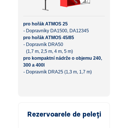
pro hořák ATMOS 25
Dopravníky DA1500, DA12345
pro hořák ATMOS 45/85
Dopravník DRA50
(1,7 m, 2,5 m, 4 m, 5 m)
pro kompaktní nádrže o objemu 240,
300 a 400l
Dopravník DRA25 (1,3 m, 1,7 m)
Rezervoarele de peleți