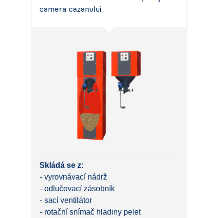
camera cazanului.
Skládá se z:
vyrovnávací nádrž
odlučovací zásobník
sací ventilátor
rotační snímač hladiny pelet