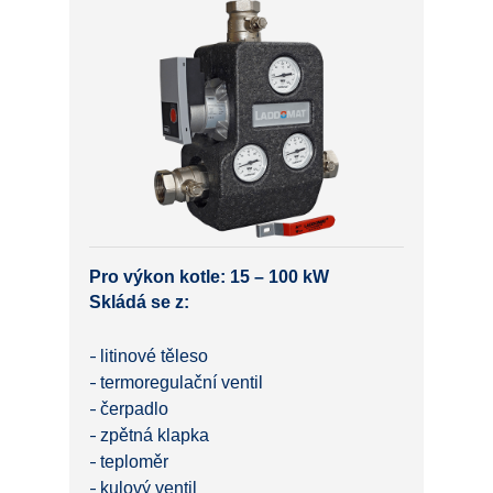
Pro výkon kotle: 15 – 100 kW
Skládá se z:
litinové těleso
termoregulační ventil
čerpadlo
zpětná klapka
teploměr
kulový ventil