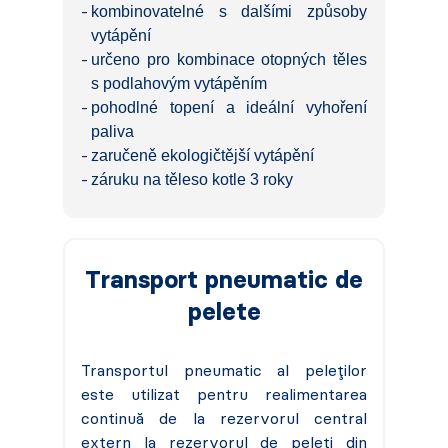
kombinovatelné s dalšími způsoby
vytápění
určeno pro kombinace otopných těles
s podlahovým vytápěním
pohodlné topení a ideální vyhoření
paliva
zaručeně ekologičtější vytápění
záruku na těleso kotle 3 roky
Transport pneumatic de
pelete
Transportul pneumatic al peleților
este utilizat pentru realimentarea
continuă de la rezervorul central
extern la rezervorul de peleți din