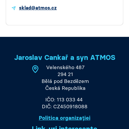
sklad@atmos.cz
Jaroslav Cankař a syn ATMOS
Velenského 487
294 21
Bělá pod Bezdězem
Česká Republika
IČO: 113 033 44
DIČ: CZ450918088
Politica organizației
Link-uri interesante