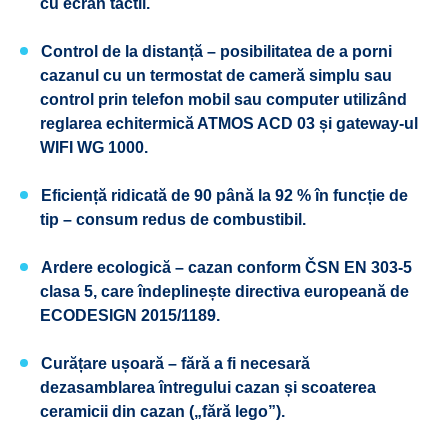
cu ecran tactil.
Control de la distanță
– posibilitatea de a porni
cazanul cu un termostat de cameră simplu sau
control prin telefon mobil sau computer utilizând
reglarea echitermică ATMOS ACD 03 și gateway-ul
WIFI WG 1000.
Eficiență ridicată
de 90 până la 92 % în funcție de
tip – consum redus de combustibil.
Ardere ecologică
– cazan conform ČSN EN 303-5
clasa 5, care îndeplinește directiva europeană de
ECODESIGN
2015/1189.
Curățare ușoară
– fără a fi necesară
dezasamblarea întregului cazan și scoaterea
ceramicii din cazan („fără lego”).