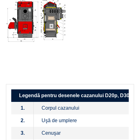
D20p, D30P, D40P, D50P
D20p, D30P,
D40P, D50P
D20p, D30P, D40P, D50P
Legendă pentru desenele cazanului D20p, D30P, D
1.
Corpul cazanului
2.
Uşă de umplere
3.
Cenuşar