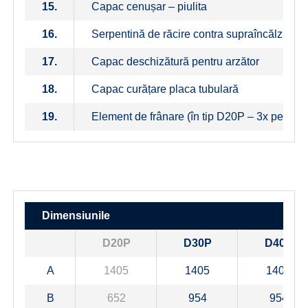
15.
Capac cenușar – piulita
16.
Serpentină de răcire contra supraîncălzirii
17.
Capac deschizătură pentru arzător
18.
Capac curățare placa tubulară
19.
Element de frânare (în tip D20P – 3x perie, 
Dimensiunile
D20P
D30P
D40P
A
1405
1405
1405
B
652
954
954