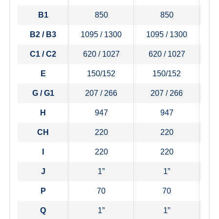
B1
850
850
B2 / B3
1095 / 1300
1095 / 1300
1
C1 / C2
620 / 1027
620 / 1027
6
E
150/152
150/152
G / G1
207 / 266
207 / 266
H
947
947
CH
220
220
I
220
220
J
1”
1”
P
70
70
Q
1”
1”