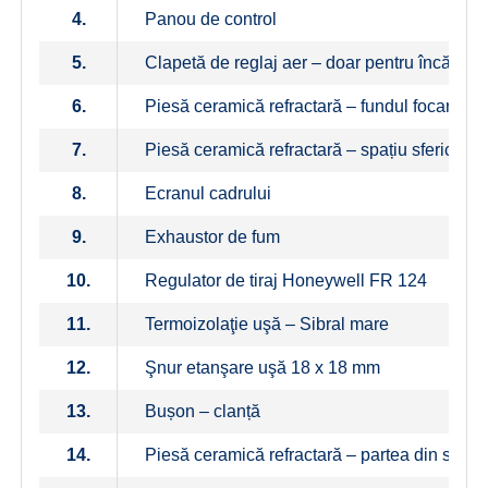
4.
Panou de control
5.
Clapetă de reglaj aer – doar pentru încălzir
6.
Piesă ceramică refractară – fundul focarului
7.
Piesă ceramică refractară – spațiu sferic sup
8.
Ecranul cadrului
9.
Exhaustor de fum
10.
Regulator de tiraj Honeywell FR 124
11.
Termoizolaţie uşă – Sibral mare
12.
Şnur etanşare uşă 18 x 18 mm
13.
Bușon – clanță
14.
Piesă ceramică refractară – partea din spate