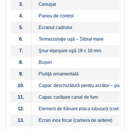
3.
Cenuşar
4.
Panou de control
5.
Ecranul cadrului
6.
Termoizolaţie uşă – Sibral mare
7.
Şnur etanşare uşă 18 x 18 mm
8.
Bușon
9.
Piuliţă ornamentală
10.
Capac deschizătură pentru arzător – panou +
11.
Capac curățare canal de fum
12.
Element de frânare placa tubulară (cod: P00
13.
Ecran inox focar (camera de ardere)