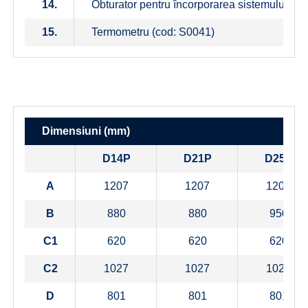
14.
Obturator pentru încorporarea sistemului de
15.
Termometru (cod: S0041)
Dimensiuni (mm)
D14P
D21P
D25P
A
1207
1207
1207
B
880
880
950
C1
620
620
620
C2
1027
1027
1027
D
801
801
801