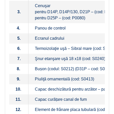
Cenuşar
3.
pentru D14P, D14P/130, D21P – (cod: P009
pentru D25P – (cod: P0080)
4.
Panou de control
5.
Ecranul cadrului
6.
Termoizolaţie uşă – Sibral mare (cod: S026
7.
Şnur etanşare uşă 18 x18 (cod: S0240)
8.
Bușon (codul: S0212) (D31P – cod: S0212)
9.
Piuliţă ornamentală (cod: S0413)
10.
Capac deschizătură pentru arzător – panou +
11.
Capac curățare canal de fum
12.
Element de frânare placa tubulară (cod: P0