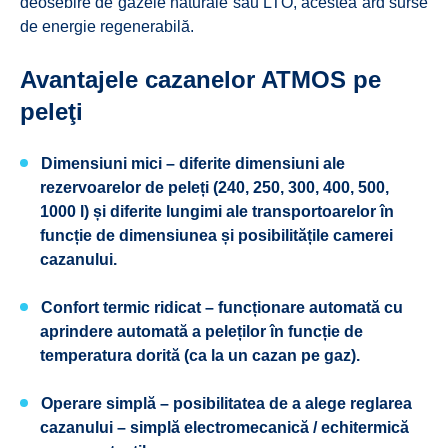
deosebire de gazele naturale sau LTO, acestea ard surse
de energie regenerabilă.
Avantajele cazanelor ATMOS pe
peleţi
Dimensiuni mici
– diferite dimensiuni ale
rezervoarelor de peleți (240, 250, 300, 400, 500,
1000 l) și diferite lungimi ale transportoarelor în
funcție de dimensiunea și posibilitățile camerei
cazanului.
Confort termic ridicat
– funcționare automată cu
aprindere automată a peleților în funcție de
temperatura dorită (ca la un cazan pe gaz).
Operare simplă
– posibilitatea de a alege reglarea
cazanului – simplă electromecanică / echitermică