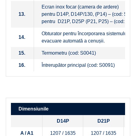
Ecran inox focar (camera de ardere)
13.
pentru D14P, D14P/130, (P14) – (cod: S093
pentru D21P, D25P (P21, P25) – (cod: S09
Obturator pentru încorporarea sistemului de
14.
evacuare automată a cenușii.
15.
Termometru (cod: S0041)
16.
Întrerupător principal (cod: S0091)
Dimensiunile
D14P
D21P
A / A1
1207 / 1635
1207 / 1635
1