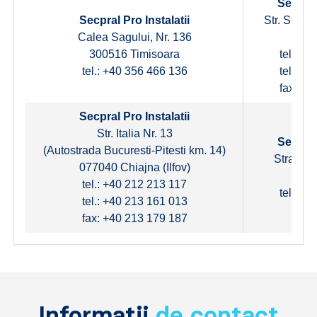
Secpral
Secpral Pro Instalatii
Str. Stefa
Calea Sagului, Nr. 136
550
300516 Timisoara
tel.: +
tel.: +40 356 466 136
tel.: +
fax: +4
Secpral Pro Instalatii
Str. Italia Nr. 13
Secpral
(Autostrada Bucuresti-Pitesti km. 14)
Strada G
077040 Chiajna (Ilfov)
2007
tel.: +40 212 213 117
tel.: +
tel.: +40 213 161 013
fax: +40 213 179 187
Informatii
de contact