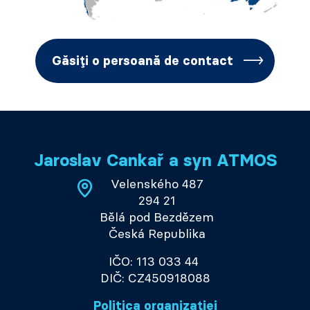
Găsiți o persoană de contact
Jaroslav Cankař a syn ATMOS
Velenského 487
294 21
Bělá pod Bezdězem
Česká Republika
IČO: 113 033 44
DIČ: CZ450918088
Politica organizației