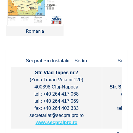
Romania
Secpral Pro Instalatii – Sediu
Secpral
Str. Vlad Tepes nr.2
(Zona Traian Vuia nr.120)
400398 Cluj-Napoca
Str. Stefan
tel.: +40 264 417 068
(in c
tel.: +40 264 417 069
611
fax: +40 264 403 333
tel.: +
secretariat@secpralpro.ro
www.secpralpro.ro