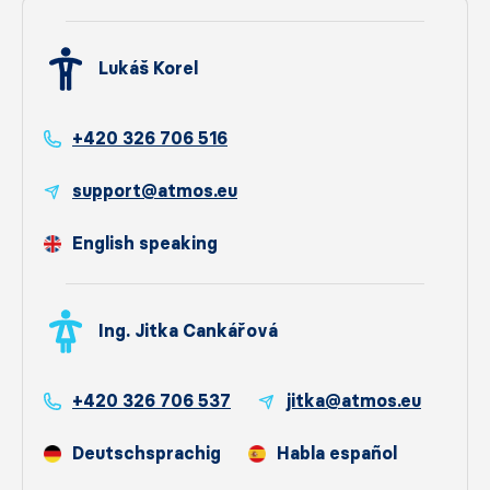
Lukáš Korel
+420 326 706 516
support@atmos.eu
English speaking
Ing. Jitka Cankářová
+420 326 706 537
jitka@atmos.eu
Deutschsprachig
Habla español