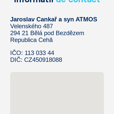
Jaroslav Cankař a syn ATMOS
Velenského 487
294 21 Bělá pod Bezdězem
Republica Cehă
IČO: 113 033 44
DIČ: CZ450918088