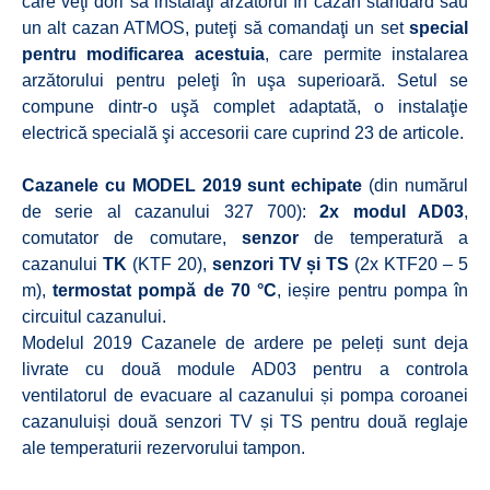
care veţi dori să instalaţi arzătorul în cazan standard sau
un alt cazan ATMOS, puteţi să comandaţi un set
special
pentru modificarea acestuia
, care permite instalarea
arzătorului pentru peleţi în uşa superioară. Setul se
compune dintr-o uşă complet adaptată, o instalaţie
electrică specială şi accesorii care cuprind 23 de articole.
Cazanele cu MODEL 2019 sunt echipate
(din numărul
de serie al cazanului 327 700):
2x modul AD03
,
comutator de comutare,
senzor
de temperatură a
cazanului
TK
(KTF 20),
senzori TV și TS
(2x KTF20 – 5
m),
termostat pompă de 70 °C
, ieșire pentru pompa în
circuitul cazanului.
Modelul 2019 Cazanele de ardere pe peleți sunt deja
livrate cu două module AD03 pentru a controla
ventilatorul de evacuare al cazanului și pompa coroanei
cazanuluiși două senzori TV și TS pentru două reglaje
ale temperaturii rezervorului tampon.