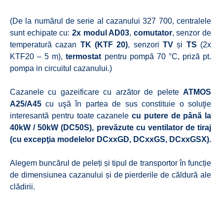
(De la numărul de serie al cazanului 327 700, centralele
sunt echipate cu:
2x modul AD03
,
comutator
, senzor de
temperatură cazan
TK (KTF 20)
, senzori
TV
și
TS
(2x
KTF20 – 5 m),
termostat
pentru pompă 70 °C, priză pt.
pompa in circuitul cazanului.)
Cazanele cu gazeificare cu arzător de pelete
ATMOS
A25/A45
cu uşă în partea de sus constituie o soluţie
interesantă pentru toate cazanele
cu putere de până la
40kW / 50kW (DC50S), prevăzute cu ventilator de tiraj
(cu excepţia modelelor DCxxGD, DCxxGS, DCxxGSX).
Alegem buncărul de peleți și tipul de transportor în funcție
de dimensiunea cazanului și de pierderile de căldură ale
clădirii.