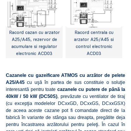
Racord cazan cu arzator
Racord centrala cu
A25/A45, rezervor de
arzator A25/A45 si
acumulare si regulator
control electronic
electronic ACD03
ACD03
Cazanele cu gazeificare ATMOS cu arzător de pelete
A25/A45
cu uşă în partea de sus constituie o soluţie
interesantă pentru toate
cazanele cu putere de până la
40kW / 50 kW (DC50S)
, prevăzute cu ventilator de tiraj
(cu excepţia modelelor DCxxGD, DCxxGS, DCxxGSX)
de aceea aceste cazane pot fi comandate direct de la
fabrică în variante de stânga sau dreapta, pregătite deja
pentru încastrarea arzătorului pentru peleţi. În cazul în