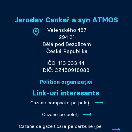
Jaroslav Cankař a syn ATMOS
Velenského 487
294 21
Bělá pod Bezdězem
Česká Republika
IČO: 113 033 44
DIČ: CZ450918088
Politica organizației
Link-uri interesante
Cazane compacte pe peleți
Cazane pe peleți
Cazane de gazeificare pe cărbune (pe