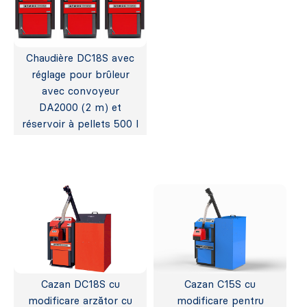
Chaudière DC18S avec
réglage pour brûleur
avec convoyeur
DA2000 (2 m) et
réservoir à pellets 500 l
Cazan DC18S cu
Cazan C15S cu
modificare arzător cu
modificare pentru