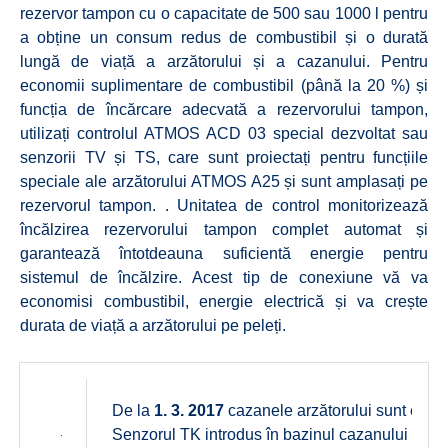
rezervor tampon cu o capacitate de 500 sau 1000 l pentru
a obține un consum redus de combustibil și o durată
lungă de viață a arzătorului și a cazanului. Pentru
economii suplimentare de combustibil (până la 20 %) și
funcția de încărcare adecvată a rezervorului tampon,
utilizați controlul ATMOS ACD 03 special dezvoltat sau
senzorii TV și TS, care sunt proiectați pentru funcțiile
speciale ale arzătorului ATMOS A25 și sunt amplasați pe
rezervorul tampon. . Unitatea de control monitorizează
încălzirea rezervorului tampon complet automat și
garantează întotdeauna suficientă energie pentru
sistemul de încălzire. Acest tip de conexiune vă va
economisi combustibil, energie electrică și va crește
durata de viață a arzătorului pe peleți.
De la
1. 3. 2017
cazanele arzătorului sunt echi
Senzorul TK introdus în bazinul cazanului (de la