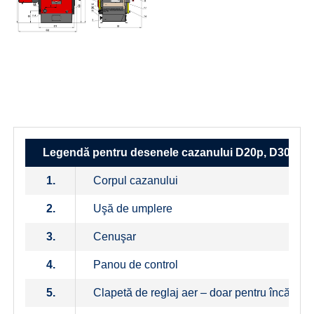
D20p, D30P, D40P, D50P
D20p, D30P,
D40P, D50P
D20p, D30P, D40P, D50P
Legendă pentru desenele cazanului D20p, D30P, D
1.
Corpul cazanului
2.
Uşă de umplere
3.
Cenuşar
4.
Panou de control
5.
Clapetă de reglaj aer – doar pentru încălzir