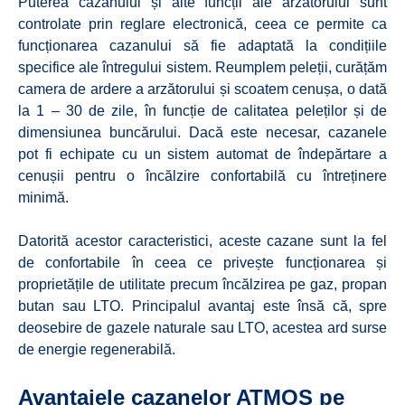
Puterea cazanului și alte funcții ale arzătorului sunt
controlate prin reglare electronică, ceea ce permite ca
funcționarea cazanului să fie adaptată la condițiile
specifice ale întregului sistem. Reumplem peleții, curățăm
camera de ardere a arzătorului și scoatem cenușa, o dată
la 1 – 30 de zile, în funcție de calitatea peleților și de
dimensiunea buncărului. Dacă este necesar, cazanele
pot fi echipate cu un sistem automat de îndepărtare a
cenușii pentru o încălzire confortabilă cu întreținere
minimă.
Datorită acestor caracteristici, aceste cazane sunt la fel
de confortabile în ceea ce privește funcționarea și
proprietățile de utilitate precum încălzirea pe gaz, propan
butan sau LTO. Principalul avantaj este însă că, spre
deosebire de gazele naturale sau LTO, acestea ard surse
de energie regenerabilă.
Avantajele cazanelor ATMOS pe