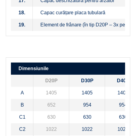
17.
Capac deschizătură pentru arzător
18.
Capac curățare placa tubulară
19.
Element de frânare (în tip D20P – 3x perie, 
Dimensiunile
D20P
D30P
D40P
A
1405
1405
1405
B
652
954
954
C1
630
630
630
C2
1022
1022
1022