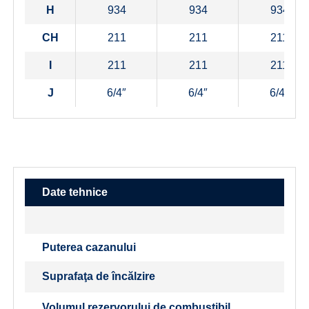
H
934
934
934
CH
211
211
211
I
211
211
211
J
6/4″
6/4″
6/4″
Date tehnice
Puterea cazanului
Suprafaţa de încălzire
Volumul rezervorului de combustibil