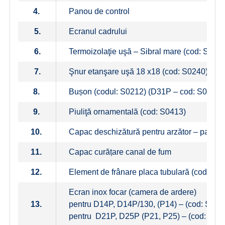
4.
Panou de control
5.
Ecranul cadrului
6.
Termoizolaţie uşă – Sibral mare (cod: S026
7.
Şnur etanşare uşă 18 x18 (cod: S0240)
8.
Bușon (codul: S0212) (D31P – cod: S0212)
9.
Piuliţă ornamentală (cod: S0413)
10.
Capac deschizătură pentru arzător – panou +
11.
Capac curățare canal de fum
12.
Element de frânare placa tubulară (cod: P0
Ecran inox focar (camera de ardere)
13.
pentru D14P, D14P/130, (P14) – (cod: S093
pentru D21P, D25P (P21, P25) – (cod: S09