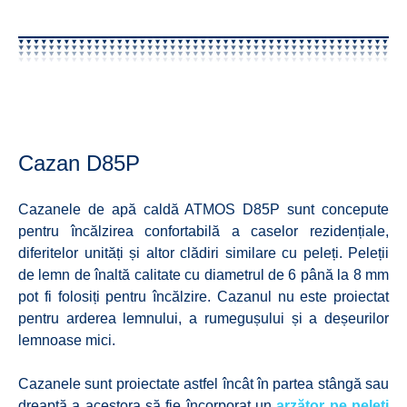
Cazan D85P
Cazanele de apă caldă ATMOS D85P sunt concepute
pentru încălzirea confortabilă a caselor rezidențiale,
diferitelor unități și altor clădiri similare cu peleți. Peleții
de lemn de înaltă calitate cu diametrul de 6 până la 8 mm
pot fi folosiți pentru încălzire. Cazanul nu este proiectat
pentru arderea lemnului, a rumegușului și a deșeurilor
lemnoase mici.
Cazanele sunt proiectate astfel încât în ​​partea stângă sau
dreaptă a acestora să fie încorporat un
arzător pe peleți