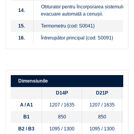
Obturator pentru încorporarea sistemului de
14.
evacuare automată a cenușii.
15.
Termometru (cod: S0041)
16.
Întrerupător principal (cod: S0091)
Dimensiunile
D14P
D21P
A / A1
1207 / 1635
1207 / 1635
1
B1
850
850
B2 / B3
1095 / 1300
1095 / 1300
1