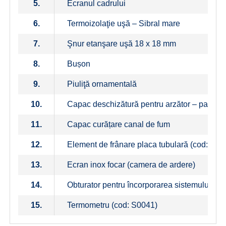
5.
Ecranul cadrului
6.
Termoizolaţie uşă – Sibral mare
7.
Şnur etanşare uşă 18 x 18 mm
8.
Bușon
9.
Piuliţă ornamentală
10.
Capac deschizătură pentru arzător – panou +
11.
Capac curățare canal de fum
12.
Element de frânare placa tubulară (cod: P00
13.
Ecran inox focar (camera de ardere)
14.
Obturator pentru încorporarea sistemului de
15.
Termometru (cod: S0041)