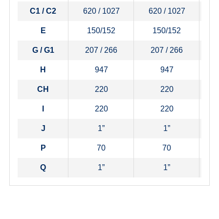
C1 / C2
620 / 1027
620 / 1027
6
E
150/152
150/152
G / G1
207 / 266
207 / 266
H
947
947
CH
220
220
I
220
220
J
1”
1”
P
70
70
Q
1”
1”