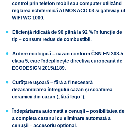
control prin telefon mobil sau computer utilizând
reglarea echitermică ATMOS ACD 03 și gateway-ul
WIFI WG 1000.
Eficiență ridicată
de 90 până la 92 % în funcție de
tip – consum redus de combustibil.
Ardere ecologică
– cazan conform ČSN EN 303-5
clasa 5, care îndeplinește directiva europeană de
ECODESIGN
2015/1189.
Curățare ușoară
– fără a fi necesară
dezasamblarea întregului cazan și scoaterea
ceramicii din cazan („fără lego”).
Îndepărtarea automată a cenușii
– posibilitatea de
a completa cazanul cu eliminare automată a
cenușii – accesoriu opțional.