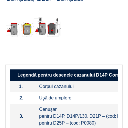
Legendă pentru desenele cazanului D14P Compac
1.
Corpul cazanului
2.
Uşă de umplere
Cenuşar
3.
pentru D14P, D14P/130, D21P – (cod: P009
pentru D25P – (cod: P0080)