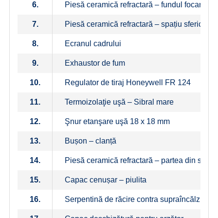
6.
Piesă ceramică refractară – fundul focarului
7.
Piesă ceramică refractară – spațiu sferic sup
8.
Ecranul cadrului
9.
Exhaustor de fum
10.
Regulator de tiraj Honeywell FR 124
11.
Termoizolaţie uşă – Sibral mare
12.
Şnur etanşare uşă 18 x 18 mm
13.
Bușon – clanță
14.
Piesă ceramică refractară – partea din spate
15.
Capac cenușar – piulita
16.
Serpentină de răcire contra supraîncălzirii