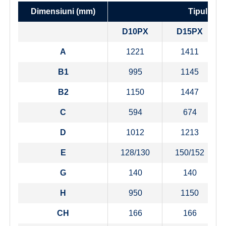
Dimensiuni (mm)
Tipul caz
D10PX
D15PX
A
1221
1411
B1
995
1145
B2
1150
1447
C
594
674
D
1012
1213
E
128/130
150/152
G
140
140
H
950
1150
CH
166
166