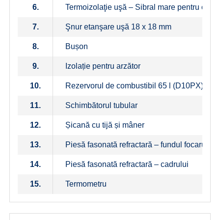
6.
Termoizolaţie uşă – Sibral mare pentru orific
7.
Şnur etanşare uşă 18 x 18 mm
8.
Bușon
9.
Izolație pentru arzător
10.
Rezervorul de combustibil 65 l (D10PX) / 1
11.
Schimbătorul tubular
12.
Șicană cu tijă și mâner
13.
Piesă fasonată refractară – fundul focarului
14.
Piesă fasonată refractară – cadrului
15.
Termometru