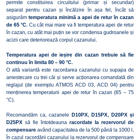
permite constituirea circuitului (primar și secundar)
separat pentru cazan și încălzire în așa fel, încât să
asigurăm
temperatura minimă a apei de retur în cazan
de 65 °C.
Cu cât mai mare va fi temperatura apei de retur
în cazan, cu atât mai puțin se vor condensa gudroanele și
acizii care deteriorează corpul cazanului.
Temperatura apei de ieșire din cazan trebuie să fie
continuu în limita 80 – 90 °C.
O altă variantă este racordarea cazanului cu supapa de
amestecare cu trei căi și serve acționarea comandată din
reglajul (de exemplu ATMOS ACD 03, ACD 04) pentru
menținerea temperaturii apei de retur în cazan (65 – 75
°C).
Recomandăm ca, cazanele
D10PX, D15PX, D20PX și
D25PX
să fie întotdeauna
racordate la rezervorul de
compensare
având capacitatea de la 500 până la 1000 l.
În cazul racordării cazanului la rezervorul de compensare