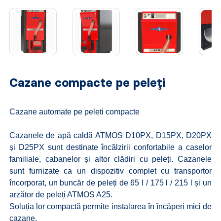
Cazane compacte pe peleți
Cazane automate pe peleti compacte
Cazanele de apă caldă ATMOS D10PX, D15PX, D20PX
și D25PX sunt destinate încălzirii confortabile a caselor
familiale, cabanelor și altor clădiri cu peleți. Cazanele
sunt furnizate ca un dispozitiv complet cu transportor
încorporat, un buncăr de peleți de 65 l / 175 l / 215 l și un
arzător de peleți ATMOS A25.
Soluția lor compactă permite instalarea în încăperi mici de
cazane.