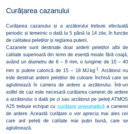
Curățarea cazanului
Curățarea cazanului și a arzătorului trebuie efectuată
periodic și temeinic o dată la 5 până la 14 zile, în funcție
de calitatea peleților și reglarea puterii.
Cazanele sunt destinate doar arderii peleților albi de
calitate superioară din lemn de esență moale fără coajă,
având un diametru de 6 – 8 mm, o lungime de 10 – 40
-1
mm și putere calorică de 15 – 18 MJ.kg
. Arzătorul nu
este destinat arderii peleților de culoare închisă care se
aglutinează în camera de ardere a arzătorului. Într-un
astfel de caz este necesară curățarea camerei de ardere
a arzătorului o dată pe zi sau arzătorul pe peleți ATMOS
A25 trebuie echipat cu
curățare pneumatică
a camerei
de ardere. Această curățare o vor aprecia mai ales cei
care ard peleți de calitate mai puțin bună, care se
aglutinează.