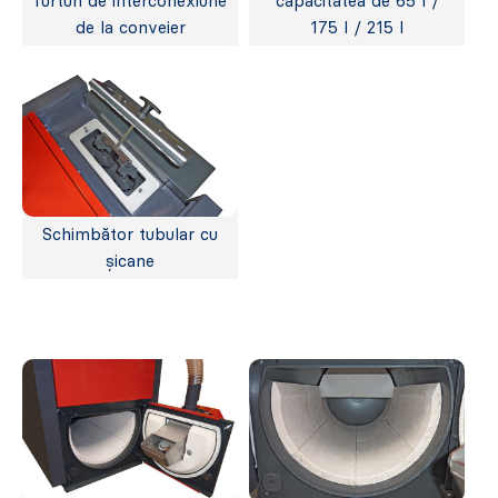
furtun de interconexiune
capacitatea de 65 l /
de la conveier
175 l / 215 l
Schimbător tubular cu
șicane