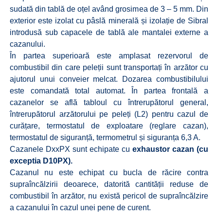
sudată din tablă de oțel având grosimea de 3 – 5 mm. Din
exterior este izolat cu pâslă minerală și izolație de Sibral
introdusă sub capacele de tablă ale mantalei externe a
cazanului.
În partea superioară este amplasat rezervorul de
combustibil din care peleții sunt transportați în arzător cu
ajutorul unui conveier melcat. Dozarea combustibilului
este comandată total automat. În partea frontală a
cazanelor se află tabloul cu întrerupătorul general,
întrerupătorul arzătorului pe peleți (L2) pentru cazul de
curățare, termostatul de exploatare (reglare cazan),
termostatul de siguranță, termometrul și siguranța 6,3 A.
Cazanele DxxPX sunt echipate cu
exhaustor cazan
(cu
exceptia D10PX).
Cazanul nu este echipat cu bucla de răcire contra
supraîncălzirii deoarece, datorită cantității reduse de
combustibil în arzător, nu există pericol de supraîncălzire
a cazanului în cazul unei pene de curent.