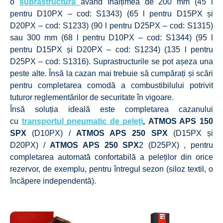
o
suprastructură
având înălțimea de 200 mm (45 l
pentru D10PX – cod: S1343) (65 l pentru D15PX și
D20PX – cod: S1233) (90 l pentru D25PX – cod: S1315)
sau 300 mm (68 l pentru D10PX – cod: S1344) (95 l
pentru D15PX și D20PX – cod: S1234) (135 l pentru
D25PX – cod: S1316). Suprastructurile se pot așeza una
peste alte. Însă la cazan mai trebuie să cumpărați și scări
pentru completarea comodă a combustibilului potrivit
tuturor reglementărilor de securitate în vigoare.
Însă soluția ideală este completarea cazanului
cu
transportul pneumatic de peleți
,
ATMOS APS 150
SPX
(D10PX) /
ATMOS APS 250 SPX
(D15PX și
D20PX) /
ATMOS APS 250 SPX
2 (D25PX) , pentru
completarea automată confortabilă a peleților din orice
rezervor, de exemplu, pentru întregul sezon (siloz textil, o
încăpere independentă).