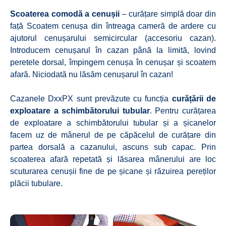
Scoaterea comodă a cenușii
– curățare simplă doar din
față Scoatem cenușa din întreaga cameră de ardere cu
ajutorul cenușarului semicircular (accesoriu cazan).
Introducem cenușarul în cazan până la limită, lovind
peretele dorsal, împingem cenușa în cenușar și scoatem
afară. Niciodată nu lăsăm cenușarul în cazan!
Cazanele DxxPX sunt prevăzute cu funcția
curățării de
exploatare a schimbătorului tubular
. Pentru curățarea
de exploatare a schimbătorului tubular și a șicanelor
facem uz de mânerul de pe căpăcelul de curățare din
partea dorsală a cazanului, ascuns sub capac. Prin
scoaterea afară repetată și lăsarea mânerului are loc
scuturarea cenușii fine de pe șicane și răzuirea pereților
plăcii tubulare.