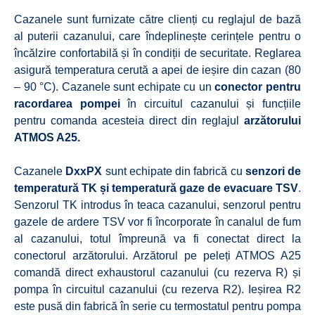
Cazanele sunt furnizate către clienți cu reglajul de bază
al puterii cazanului, care îndeplinește cerințele pentru o
încălzire confortabilă și în condiții de securitate. Reglarea
asigură temperatura cerută a apei de ieșire din cazan (80
– 90 °C). Cazanele sunt echipate cu un
conector pentru
racordarea pompei
în circuitul cazanului și funcțiile
pentru comanda acesteia direct din reglajul
arzătorului
ATMOS A25.
Cazanele
DxxPX
sunt echipate din fabrică cu
senzori de
temperatură TK și temperatură gaze de evacuare TSV
.
Senzorul TK introdus în teaca cazanului, senzorul pentru
gazele de ardere TSV vor fi încorporate în canalul de fum
al cazanului, totul împreună va fi conectat direct la
conectorul arzătorului. Arzătorul pe peleți ATMOS A25
comandă direct exhaustorul cazanului (cu rezerva R) și
pompa în circuitul cazanului (cu rezerva R2). Ieșirea R2
este pusă din fabrică în serie cu termostatul pentru pompa