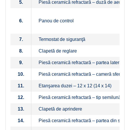
5.
Piesă ceramică refractară – duză de aer
6.
Panou de control
7.
Termostat de siguranţă
8.
Clapetă de reglare
9.
Piesă ceramică refractară – partea laterală a
10.
Piesă ceramică refractară – cameră sferică 
11.
Etanşarea duzei – 12 x 12 (14 x 14)
12.
Piesă ceramică refractară – tip semilună
13.
Clapetă de aprindere
14.
Piesă ceramică refractară – partea din spate