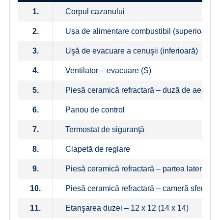
1.
Corpul cazanului
2.
Ușa de alimentare combustibil (superioară)
3.
Uşă de evacuare a cenuşii (inferioară)
4.
Ventilator – evacuare (S)
5.
Piesă ceramică refractară – duză de aer
6.
Panou de control
7.
Termostat de siguranţă
8.
Clapetă de reglare
9.
Piesă ceramică refractară – partea laterală a
10.
Piesă ceramică refractară – cameră sferică 
11.
Etanşarea duzei – 12 x 12 (14 x 14)