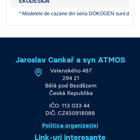
EKODESI
GN
* Modelele de cazane din seria DOKOGEN sunt desti
Jaroslav Cankař a syn ATMOS
Velenského 487
294 21
Bělá pod Bezdězem
Česká Republika
IČO: 113 033 44
DIČ: CZ450918088
Politica organizației
Link-uri interesante