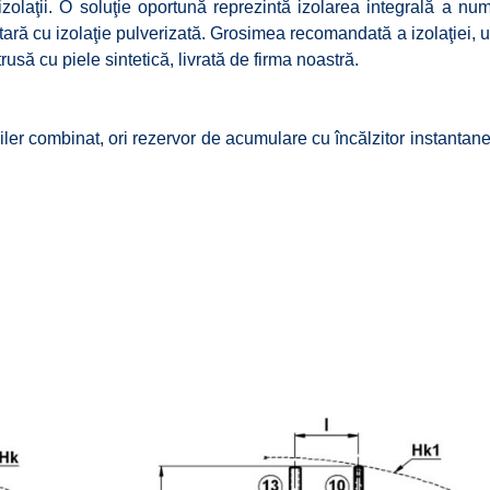
olaţii. O soluţie oportună reprezintă izolarea integrală a num
tară cu izolaţie pulverizată. Grosimea recomandată a izolaţiei, u
usă cu piele sintetică, livrată de firma noastră.
ler combinat, ori rezervor de acumulare cu încălzitor instantan