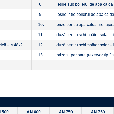
8.
ieșire sub boilerul de apă caldă 
9.
ieșire între boilerul de apă caldă
10.
prize pentru apă caldă menajeră
11.
duză pentru schimbător solar – i
trică – M48x2
12.
duză pentru schimbător solar – i
13.
priza superioara (rezervor tip 2 ș
 500
AN 600
AN 750
AN 750