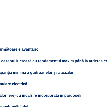
următoarele avantaje:
 cazanul lucrează cu randamentul maxim până la arderea com
apariţia minimă a gudroanelor şi a acizilor
mulare electrică
lorifere) cu încălzire încorporată în pardoseli
 combustibilului