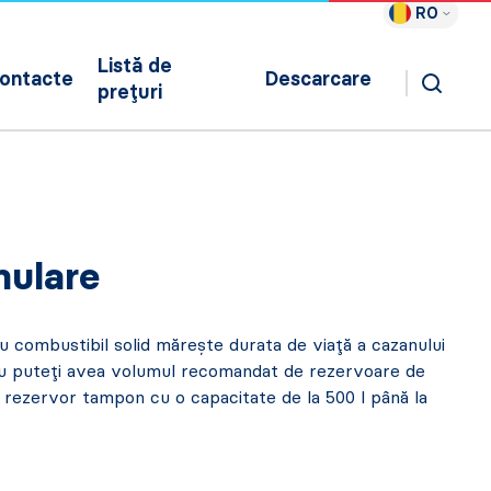
RO
Listă de
ontacte
Descarcare
prețuri
mulare
 combustibil solid mărește durata de viață a cazanului
nu puteți avea volumul recomandat de rezervoare de
n rezervor tampon cu o capacitate de la 500 l până la