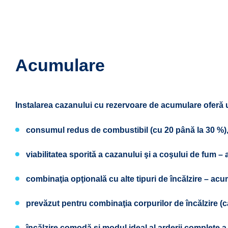
Acumulare
Instalarea cazanului cu rezervoare de acumulare oferă 
consumul redus de combustibil (cu 20 până la 30 %),
viabilitatea sporită a cazanului şi a coşului de fum – 
combinaţia opţională cu alte tipuri de încălzire – acu
prevăzut pentru combinaţia corpurilor de încălzire (ca
încălzire comodă şi modul ideal al arderii complete a