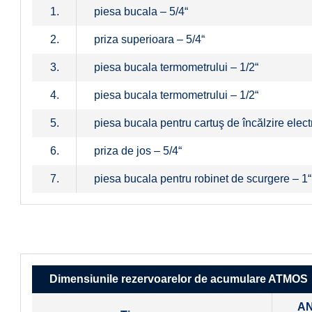
1.
piesa bucala – 5/4“
2.
priza superioara – 5/4“
3.
piesa bucala termometrului – 1/2“
4.
piesa bucala termometrului – 1/2“
5.
piesa bucala pentru cartuş de încălzire elec
6.
priza de jos – 5/4“
7.
piesa bucala pentru robinet de scurgere – 1“
Dimensiunile rezervoarelor de
acumulare
ATMOS
AN