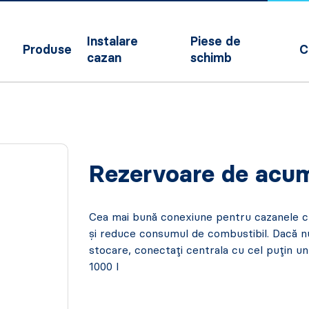
Instalare
Piese de
Produse
C
cazan
schimb
Rezervoare de acu
Cea mai bună conexiune pentru cazanele cu
și reduce consumul de combustibil. Dacă 
stocare, conectați centrala cu cel puțin u
1000 l