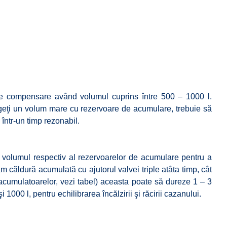
de compensare având volumul cuprins între 500 – 1000 l.
egeţi un volum mare cu rezervoare de acumulare, trebuie să
într-un timp rezonabil.
 volumul respectiv al rezervoarelor de acumulare pentru a
ăldură acumulată cu ajutorul valvei triple atâta timp, cât
acumulatoarelor, vezi tabel) aceasta poate să dureze 1 – 3
1000 l, pentru echilibrarea încălzirii şi răcirii cazanului.