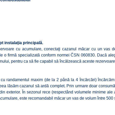
 instalaţia principală.
zervoare cu acumulare, conectaţi cazanul măcar cu un vas 
tă de o firmă specializată conform normei ČSN 060830. Dacă al
lui, pentru ca să fie capabil să încălzească aceste rezervoare 
ii cu randamentul maxim (de la 2 până la 4 încărcări) încărcăm
ceea lăsăm cazanul să ardă complet. Prin urmare doar consumăm c
in exterior. În sezonul rece (respectând volumele minime ale 
e acumulare, este recomandabil măcar un vas de volum între 500 şi 