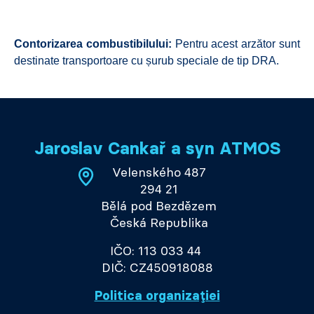
Contorizarea combustibilului:
Pentru acest arzător sunt
destinate transportoare cu șurub speciale de tip DRA.
Jaroslav Cankař a syn ATMOS
Velenského 487
294 21
Bělá pod Bezdězem
Česká Republika
IČO: 113 033 44
DIČ: CZ450918088
Politica organizației