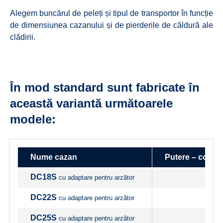
Alegem buncărul de peleți și tipul de transportor în funcție
de dimensiunea cazanului și de pierderile de căldură ale
clădirii.
În mod standard sunt fabricate în
această variantă următoarele
modele:
Nume cazan
Putere – combus
DC18S
cu adaptare pentru arzător
DC22S
cu adaptare pentru arzător
DC25S
cu adaptare pentru arzător