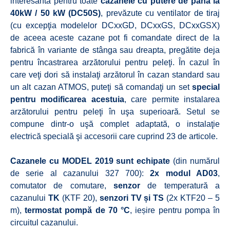
interesantă pentru toate
cazanele cu putere de până la
40kW / 50 kW (DC50S)
, prevăzute cu ventilator de tiraj
(cu excepţia modelelor DCxxGD, DCxxGS, DCxxGSX)
de aceea aceste cazane pot fi comandate direct de la
fabrică în variante de stânga sau dreapta, pregătite deja
pentru încastrarea arzătorului pentru peleţi. În cazul în
care veţi dori să instalaţi arzătorul în cazan standard sau
un alt cazan ATMOS, puteţi să comandaţi un set
special
pentru modificarea acestuia
, care permite instalarea
arzătorului pentru peleţi în uşa superioară. Setul se
compune dintr-o uşă complet adaptată, o instalaţie
electrică specială şi accesorii care cuprind 23 de articole.
Cazanele cu MODEL 2019 sunt echipate
(din numărul
de serie al cazanului 327 700):
2x modul AD03
,
comutator de comutare,
senzor
de temperatură a
cazanului
TK
(KTF 20),
senzori TV și TS
(2x KTF20 – 5
m),
termostat pompă de 70 °C
, ieșire pentru pompa în
circuitul cazanului.