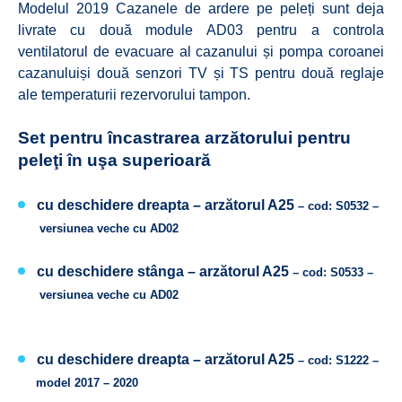
Modelul 2019 Cazanele de ardere pe peleți sunt deja
livrate cu două module AD03 pentru a controla
ventilatorul de evacuare al cazanului și pompa coroanei
cazanuluiși două senzori TV și TS pentru două reglaje
ale temperaturii rezervorului tampon.
Set pentru încastrarea arzătorului pentru
peleţi în uşa superioară
cu deschidere dreapta –
arzătorul A25
– cod: S0532 –
versiunea veche cu AD02
cu deschidere stânga –
arzătorul A25
– cod: S0533 –
versiunea veche cu AD02
cu deschidere dreapta –
arzătorul A25
– cod: S1222 –
model 2017 – 2020