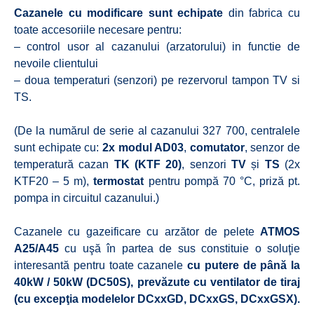
Cazanele cu modificare sunt echipate
din fabrica cu
toate accesoriile necesare pentru:
– control usor al cazanului (arzatorului) in functie de
nevoile clientului
– doua temperaturi (senzori) pe rezervorul tampon TV si
TS.
(De la numărul de serie al cazanului 327 700, centralele
sunt echipate cu:
2x modul AD03
,
comutator
, senzor de
temperatură cazan
TK (KTF 20)
, senzori
TV
și
TS
(2x
KTF20 – 5 m),
termostat
pentru pompă 70 °C, priză pt.
pompa in circuitul cazanului.)
Cazanele cu gazeificare cu arzător de pelete
ATMOS
A25/A45
cu uşă în partea de sus constituie o soluţie
interesantă pentru toate cazanele
cu putere de până la
40kW / 50kW (DC50S), prevăzute cu ventilator de tiraj
(cu excepţia modelelor DCxxGD, DCxxGS, DCxxGSX).