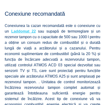
Conexiune recomandată
Conexiunea la cazan recomandată este o conexiune cu
un
Laddomat 22
sau supapă de termoreglare și un
rezervor tampon cu o capacitate de 500 sau 1000 l pentru
a obține un consum redus de combustibil și o durată
lungă de viață a arzătorului și a cazanului. Pentru
economii suplimentare de combustibil (până la 20 %) și
funcția de încărcare adecvată a rezervorului tampon,
utilizați controlul ATMOS ACD 03 special dezvoltat sau
senzorii TV și TS, care sunt proiectați pentru funcțiile
speciale ale arzătorului ATMOS A25 și sunt amplasați pe
rezervorul tampon. . Unitatea de control monitorizează
încălzirea rezervorului tampon complet automat și
garantează întotdeauna suficientă energie pentru
sistemul de încălzire. Acest tip de conexiune vă va
economisi combustibil, energie electrică și va crește