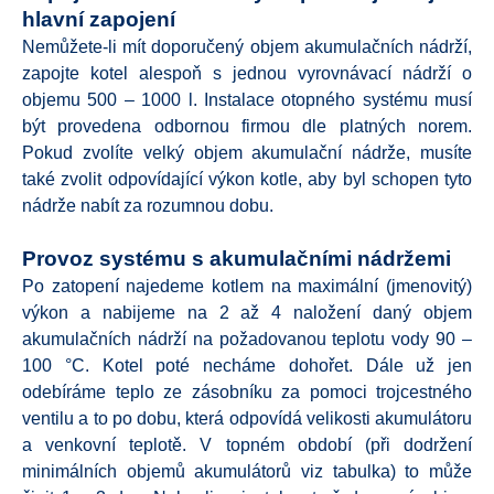
hlavní zapojení
Nemůžete-li mít doporučený objem akumulačních nádrží,
zapojte kotel alespoň s jednou vyrovnávací nádrží o
objemu 500 – 1000 l. Instalace otopného systému musí
být provedena odbornou firmou dle platných norem.
Pokud zvolíte velký objem akumulační nádrže, musíte
také zvolit odpovídající výkon kotle, aby byl schopen tyto
nádrže nabít za rozumnou dobu.
Provoz systému s akumulačními nádržemi
Po zatopení najedeme kotlem na maximální (jmenovitý)
výkon a nabijeme na 2 až 4 naložení daný objem
akumulačních nádrží na požadovanou teplotu vody 90 –
100 °C. Kotel poté necháme dohořet. Dále už jen
odebíráme teplo ze zásobníku za pomoci trojcestného
ventilu a to po dobu, která odpovídá velikosti akumulátoru
a venkovní teplotě. V topném období (při dodržení
minimálních objemů akumulátorů viz tabulka) to může