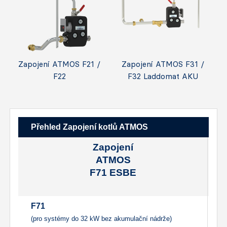
Zapojení ATMOS F21 /
Zapojení ATMOS F31 /
F22
F32 Laddomat AKU
Přehled Zapojení kotlů ATMOS
Zapojení
ATMOS
F71 ESBE
F71
F
(pro systémy do 32 kW bez akumulační nádrže)
(1