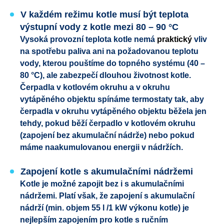
V každém režimu kotle musí být teplota
výstupní vody z kotle mezi 80 – 90 °C
Vysoká provozní teplota kotle nemá
praktický
vliv
na spotřebu paliva ani na požadovanou teplotu
vody, kterou pouštíme do topného systému (40 –
80 °C), ale zabezpečí dlouhou životnost kotle.
Čerpadla v kotlovém okruhu a v okruhu
vytápěného objektu spínáme termostaty tak, aby
čerpadla v okruhu vytápěného objektu běžela jen
tehdy, pokud běží čerpadlo v kotlovém okruhu
(zapojení bez akumulační nádrže) nebo pokud
máme naakumulovanou energii v nádržích.
Zapojení kotle s akumulačními nádržemi
Kotle je možné zapojit bez i s akumulačními
nádržemi. Platí však, že zapojení s akumulační
nádrží (min. objem 55 l /1 kW výkonu kotle) je
nejlepším zapojením pro kotle s ručním