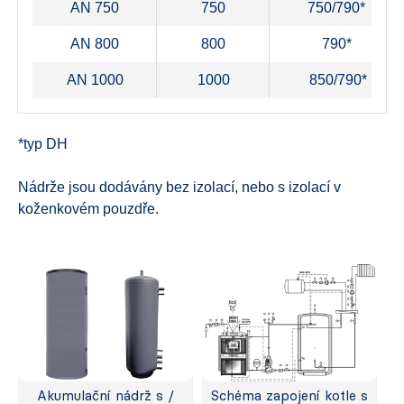
AN 750
750
750/790*
AN 800
800
790*
AN 1000
1000
850/790*
*typ DH
Nádrže jsou dodávány bez izolací, nebo s izolací v
koženkovém pouzdře.
Akumulační nádrž s /
Schéma zapojení kotle s