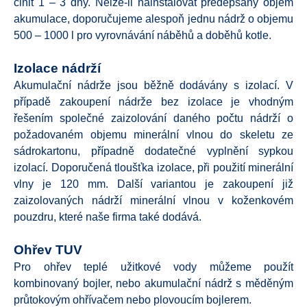
činit 1 – 3 dny. Nelze-li nainstalovat předepsaný objem
akumulace, doporučujeme alespoň jednu nádrž o objemu
500 – 1000 l pro vyrovnávání náběhů a doběhů kotle.
Izolace nádrží
Akumulační nádrže jsou běžně dodávány s izolací. V
případě zakoupení nádrže bez izolace je vhodným
řešením společné zaizolování daného počtu nádrží o
požadovaném objemu minerální vlnou do skeletu ze
sádrokartonu, případně dodatečné vyplnění sypkou
izolací. Doporučená tloušťka izolace, při použití minerální
vlny je 120 mm. Další variantou je zakoupení již
zaizolovaných nádrží minerální vlnou v koženkovém
pouzdru, které naše firma také dodává.
Ohřev TUV
Pro ohřev teplé užitkové vody můžeme použít
kombinovaný bojler, nebo akumulační nádrž s měděným
průtokovým ohřívačem nebo plovoucím bojlerem.