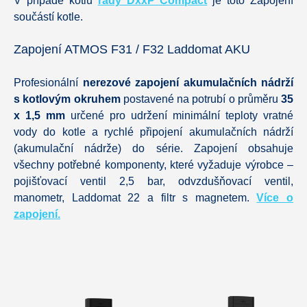
V případě kotlů
řady DxxP Compact
je toto Zapojení
součástí kotle.
Zapojení ATMOS F31 / F32 Laddomat AKU
Profesionální
nerezové zapojení akumulačních nádrží
s kotlovým okruhem
postavené na potrubí o průměru
35
x 1,5 mm
určené pro udržení minimální teploty vratné
vody do kotle a rychlé připojení akumulačních nádrží
(akumulační nádrže) do série. Zapojení obsahuje
všechny potřebné komponenty, které vyžaduje výrobce –
pojišťovací ventil 2,5 bar, odvzdušňovací ventil,
manometr, Laddomat 22 a filtr s magnetem.
Více o
zapojení.