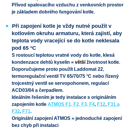
Přívod spalovacího vzduchu z venkovních prostor
je základem dobrého fungování kotle.
Při zapojení kotle je vždy nutné použít v
kotlovém okruhu armaturu, která zajistí,
aby
teplota vody vracející se do kotle neklesala
pod 65 °C
S rostoucí teplotou vratné vody do kotle, klesá
kondenzace dehtů kyselin =
větší
životnost kotle.
Doporučujeme proto použít Laddomat 22,
termoregulační ventil TV 65/70/75 °C
nebo řízený
trojcestný ventil se servopohonem, regulací
ACD03/04 a čerpadlem.
Ideálním řešením je tedy instalace s originálním
zapojením kotle
ATMOS F1, F2, F3, F4
,
F12
,
F31 a
F32
,
F71
.
Originální zapojení ATMOS = jednoduché zapojení
bez chyb při instalaci