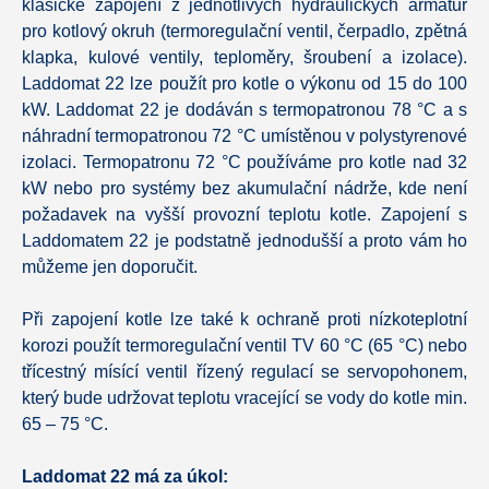
klasické zapojení z jednotlivých hydraulických armatur
pro kotlový okruh (termoregulační ventil, čerpadlo, zpětná
klapka, kulové ventily, teploměry, šroubení a izolace).
Laddomat 22 lze použít pro kotle o výkonu od 15 do 100
kW. Laddomat 22 je dodáván s termopatronou 78 °C a s
náhradní termopatronou 72 °C umístěnou v polystyrenové
izolaci. Termopatronu 72 °C používáme pro kotle nad 32
kW nebo pro systémy bez akumulační nádrže, kde není
požadavek na vyšší provozní teplotu kotle.
Zapojení s
Laddomatem 22 je podstatně jednodušší a proto vám ho
můžeme jen doporučit.
Při zapojení kotle lze také k ochraně proti nízkoteplotní
korozi použít termoregulační ventil TV 60 °C (65 °C) nebo
třícestný mísící ventil řízený regulací se servopohonem,
který bude udržovat teplotu vracející se vody do kotle min.
65 – 75 °C.
Laddomat 22 má za úkol: