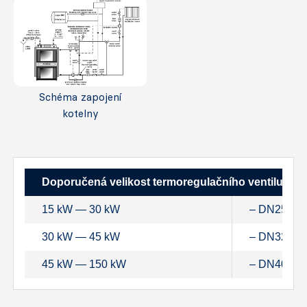
Schéma zapojení
kotelny
Doporučená velikost termoregulačního ventilu TV 60
15 kW ― 30 kW
– DN25
30 kW ― 45 kW
– DN32
45 kW ― 150 kW
– DN40 – 