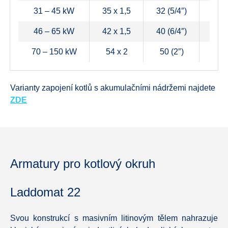
31 – 45 kW
35 x 1,5
32 (5/4″)
28 
46 – 65 kW
42 x 1,5
40 (6/4″)
35 x
70 – 150 kW
54 x 2
50 (2″)
42 x
Varianty zapojení kotlů s akumulačními nádržemi najdete
ZDE
Armatury pro kotlový okruh
Laddomat 22
Svou konstrukcí s masivním litinovým tělem nahrazuje