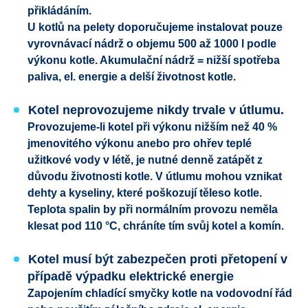
přikládáním.
U kotlů na pelety doporučujeme instalovat pouze
vyrovnávací nádrž o objemu 500 až 1000 l podle
výkonu kotle. Akumulační nádrž = nižší spotřeba
paliva, el. energie a delší životnost kotle.
Kotel neprovozujeme nikdy trvale v útlumu.
Provozujeme-li kotel při výkonu nižším než 40 %
jmenovitého výkonu anebo pro ohřev teplé
užitkové vody v létě, je nutné denně zatápět z
důvodu životnosti kotle. V útlumu mohou vznikat
dehty a kyseliny, které poškozují těleso kotle.
Teplota spalin by při normálním provozu neměla
klesat pod 110 °C, chráníte tím svůj kotel a komín.
Kotel musí být zabezpečen proti přetopení v
případě výpadku elektrické energie
Zapojením chladící smyčky kotle na vodovodní řád