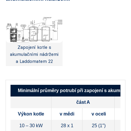
Zapojení kotle s
akumulačními nádržemi
a Laddomatem 22
Minimální průměry potrubí při zapojení s akumulač
část A
Výkon kotle
v mědi
v oceli
v m
10 – 30 kW
28 x 1
25 (1″)
28 