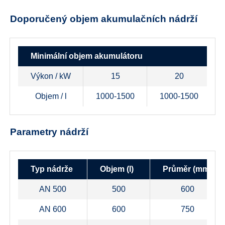
Doporučený objem akumulačních nádrží
Minimální objem akumulátoru
Výkon / kW
15
20
Objem / l
1000-1500
1000-1500
Parametry nádrží
Typ nádrže
Objem (l)
Průměr (mm)
AN 500
500
600
AN 600
600
750