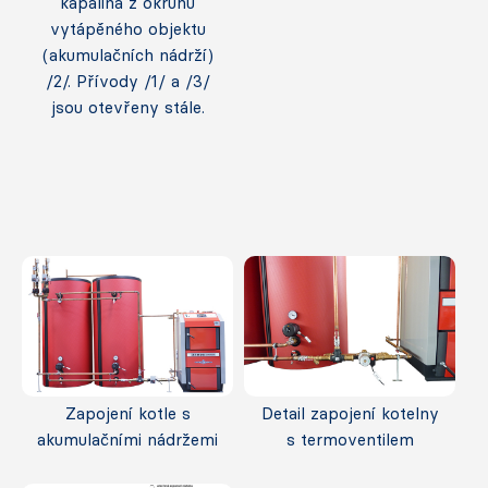
kapalina z okruhu
vytápěného objektu
(akumulačních nádrží)
/2/. Přívody /1/ a /3/
jsou otevřeny stále.
Zapojení kotle s
Detail zapojení kotelny
akumulačními nádržemi
s termoventilem