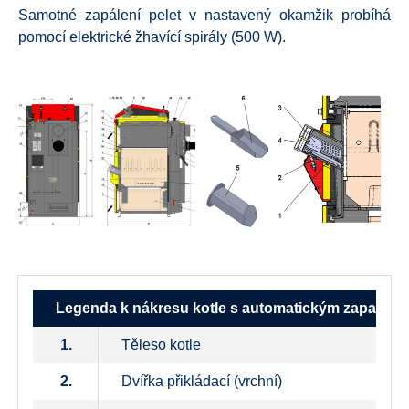
Samotné zapálení pelet v nastavený okamžik probíhá
pomocí elektrické žhavící spirály (500 W).
Legenda k nákresu kotle s automatickým zapalová
1.
Těleso kotle
2.
Dvířka přikládací (vrchní)