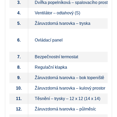
3.
Dvířka popelníková – spalovacího prostoru (
4.
Ventilátor – odtahový (S)
5.
Žáruvzdorná tvarovka – tryska
6.
Ovládací panel
7.
Bezpečnostní termostat
8.
Regulační klapka
9.
Žáruvzdorná tvarovka – bok topeniště
10.
Žáruvzdorná tvarovka – kulový prostor
11.
Těsnění – trysky – 12 x 12 (14 x 14)
12.
Žáruvzdorná tvarovka – půlměsíc