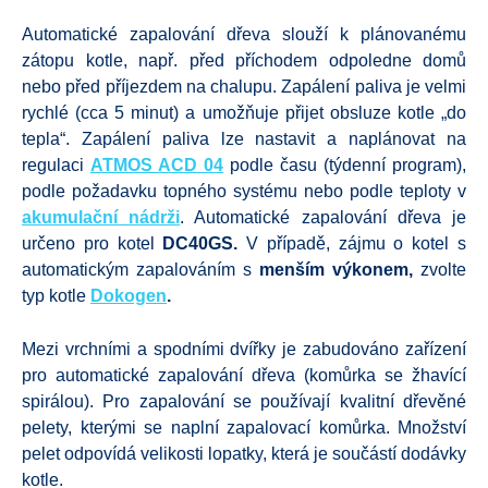
Automatické zapalování dřeva slouží k plánovanému
zátopu kotle, např. před příchodem odpoledne domů
nebo před příjezdem na chalupu. Zapálení paliva je velmi
rychlé (cca 5 minut) a umožňuje přijet obsluze kotle „do
tepla“. Zapálení paliva lze nastavit a naplánovat na
regulaci
ATMOS ACD 04
podle času (týdenní program),
podle požadavku topného systému nebo podle teploty v
akumulační nádrži
. Automatické zapalování dřeva je
určeno pro kotel
DC40GS.
V případě, zájmu o kotel s
automatickým zapalováním s
menším výkonem,
zvolte
typ kotle
Dokogen
.
Mezi vrchními a spodními dvířky je zabudováno zařízení
pro automatické zapalování dřeva (komůrka se žhavící
spirálou). Pro zapalování se používají kvalitní dřevěné
pelety, kterými se naplní zapalovací komůrka. Množství
pelet odpovídá velikosti lopatky, která je součástí dodávky
kotle.