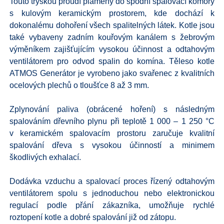
Touto tryskou proudí plameny do spodní spalovací komory
s kulovým keramickým prostorem, kde dochází k
dokonalému dohoření všech spalitelných látek. Kotle jsou
také vybaveny zadním kouřovým kanálem s žebrovým
výměníkem zajišťujícím vysokou účinnost a odtahovým
ventilátorem pro odvod spalin do komína. Těleso kotle
ATMOS Generátor je vyrobeno jako svařenec z kvalitních
ocelových plechů o tloušťce 8 až 3 mm.
Zplynování paliva (obrácené hoření) s následným
spalováním dřevního plynu při teplotě 1 000 – 1 250 °C
v keramickém spalovacím prostoru zaručuje kvalitní
spalování dřeva s vysokou účinností a minimem
škodlivých exhalací.
Dodávka vzduchu a spalovací proces řízený odtahovým
ventilátorem spolu s jednoduchou nebo elektronickou
regulací podle přání zákazníka, umožňuje rychlé
roztopení kotle a dobré spalování již od zátopu.