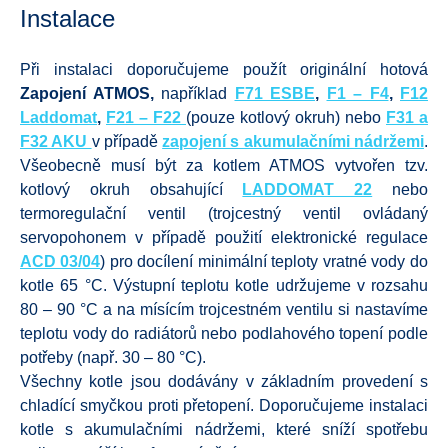
Instalace
Při instalaci doporučujeme použít originální hotová
Zapojení ATMOS,
například
F71 ESBE
,
F1 – F4
,
F12
Laddomat
,
F21 – F22
(pouze kotlový okruh) nebo
F31 a
F32 AKU
v případě
zapojení s akumulačními nádržemi
.
Všeobecně musí být za kotlem ATMOS vytvořen tzv.
kotlový okruh obsahující
LADDOMAT 22
nebo
termoregulační ventil (trojcestný ventil ovládaný
servopohonem v případě použití elektronické regulace
ACD 03/04
) pro docílení minimální teploty vratné vody do
kotle 65 °C. Výstupní teplotu kotle udržujeme v rozsahu
80 – 90 °C a na mísícím trojcestném ventilu si nastavíme
teplotu vody do radiátorů nebo podlahového topení podle
potřeby (např. 30 – 80 °C).
Všechny kotle jsou dodávány v základním provedení s
chladící smyčkou proti přetopení. Doporučujeme instalaci
kotle s akumulačními nádržemi, které sníží spotřebu