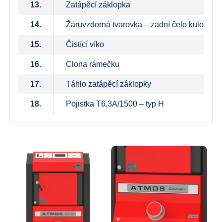
13.
Zatápěcí záklopka
14.
Žáruvzdorná tvarovka – zadní čelo kulového
15.
Čistící víko
16.
Clona rámečku
17.
Táhlo zatápěcí záklopky
18.
Pojistka T6,3A/1500 – typ H