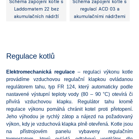
Schéma zapojení kotle s
Schéma zapojení kotle s
Laddomatem 22 bez
regulací ACD 03 a
akumulačních nádrží
akumulačními nádržemi
Regulace kotlů
Elektromechanická
regulace
– regulaci výkonu kotle
provádíme vzduchovou regulační klapkou ovládanou
regulátorem tahu, typ FR 124, který automaticky podle
nastavené výstupní teploty vody (80 – 90 °C) otevírá či
přivírá vzduchovou klapku. Regulátor tahu kromě
regulace výkonu pomáhá chránit kotel proti přetopení.
Jeho výhodou je rychlý zátop a nájezd na požadovaný
výkon, kdy je vzduchová klapka plně otevřená. Kotle jsou
na přístrojovém panelu vybaveny regulačním
termostatem, který ovládá odtahový ventilátor dle