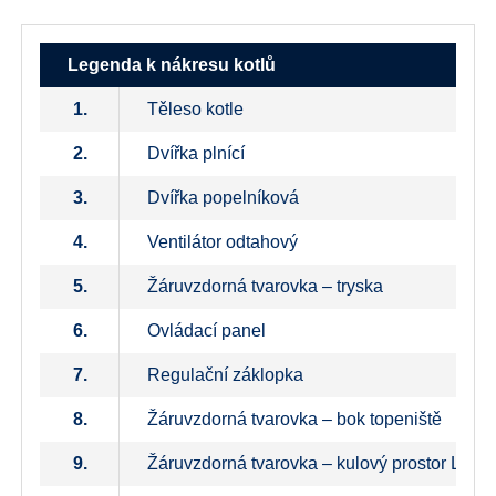
Legenda k nákresu kotlů
1.
Těleso kotle
2.
Dvířka plnící
3.
Dvířka popelníková
4.
Ventilátor odtahový
5.
Žáruvzdorná tvarovka – tryska
6.
Ovládací panel
7.
Regulační záklopka
8.
Žáruvzdorná tvarovka – bok topeniště
9.
Žáruvzdorná tvarovka – kulový prostor L + P