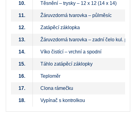
10.
Těsnění – trysky – 12 x 12 (14 x 14)
11.
Žáruvzdorná tvarovka – půlměsíc
12.
Zatápěcí záklopka
13.
Žáruvzdorná tvarovka – zadní čelo kul. prost
14.
Víko čistící – vrchní a spodní
15.
Táhlo zatápěcí záklopky
16.
Teploměr
17.
Clona rámečku
18.
Vypínač s kontrolkou