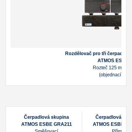
Rozdělovač pro tři čerpadlové
ATMOS ESBE 
Rozteč 125 mm – 6/
(objednací kód
Čerpadlová skupina
Čerpadlová sku
ATMOS ESBE GRA211
ATMOS ESBE GD
Směšovací
Přímá