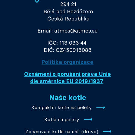
294 21
Bělá pod Bezdězem
Česká Republika
Email: atmos@atmos.eu
IČO: 113 033 44
DIČ: CZ450918088
Politika organizace
Oznámení o porušení práva Unie
dle směrnice EU 2019/1937
Naše kotle
Kompaktní kotle na pelety
Kotle na pelety
Zplynovací kotle na uhlí (dřevo)