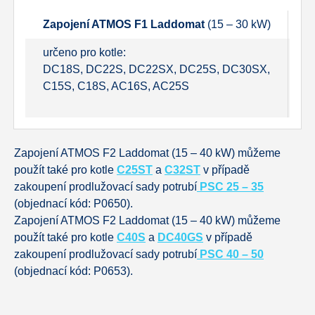
Zapojení ATMOS F1 Laddomat
(15 – 30 kW)
Z
určeno pro kotle:
u
DC18S, DC22S, DC22SX, DC25S, DC30SX,
D
C15S, C18S, AC16S, AC25S
D
D
Zapojení ATMOS F2 Laddomat (15 – 40 kW) můžeme
použít také pro kotle
C25ST
a
C32ST
v případě
zakoupení prodlužovací sady potrubí
PSC 25 – 35
(objednací kód: P0650).
Zapojení ATMOS F2 Laddomat (15 – 40 kW) můžeme
použít také pro kotle
C40S
a
DC40GS
v případě
zakoupení prodlužovací sady potrubí
PSC 40 – 50
(objednací kód: P0653).