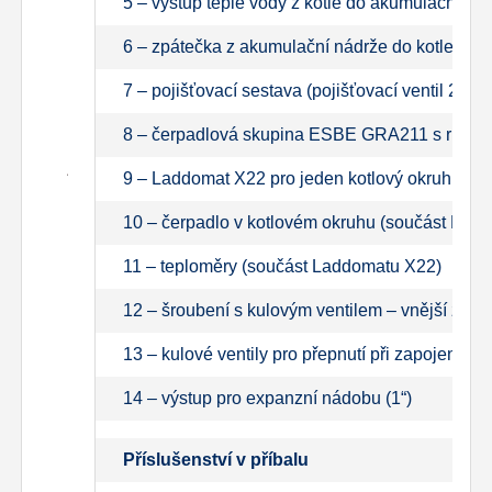
5 – výstup teplé vody z kotle do akumulační ná
6 – zpátečka z akumulační nádrže do kotle (při
7 – pojišťovací sestava (pojišťovací ventil 2,5 
8 – čerpadlová skupina ESBE GRA211 s ručně o
9 – Laddomat X22 pro jeden kotlový okruh (se s
10 – čerpadlo v kotlovém okruhu (součást Lad
11 – teploměry (součást Laddomatu X22)
12 – šroubení s kulovým ventilem – vnější závit
13 – kulové ventily pro přepnutí při zapojení s
14 – výstup pro expanzní nádobu (1“)
Příslušenství v příbalu