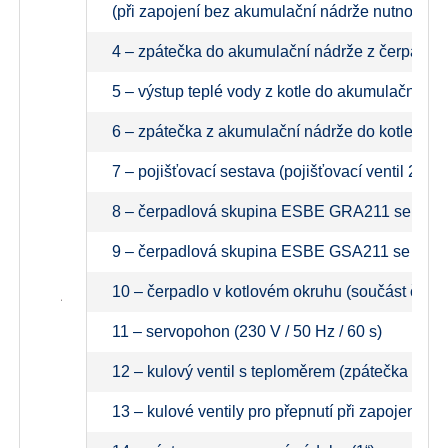
(při zapojení bez akumulační nádrže nutno zasl
4 – zpátečka do akumulační nádrže z čerpadlov
5 – výstup teplé vody z kotle do akumulační nád
6 – zpátečka z akumulační nádrže do kotle (při
7 – pojišťovací sestava (pojišťovací ventil 2,5 
8 – čerpadlová skupina ESBE GRA211 se servop
9 – čerpadlová skupina ESBE GSA211 se servop
10 – čerpadlo v kotlovém okruhu (součást če
11 – servopohon (230 V / 50 Hz / 60 s)
12 – kulový ventil s teploměrem (zpátečka do ko
13 – kulové ventily pro přepnutí při zapojení s