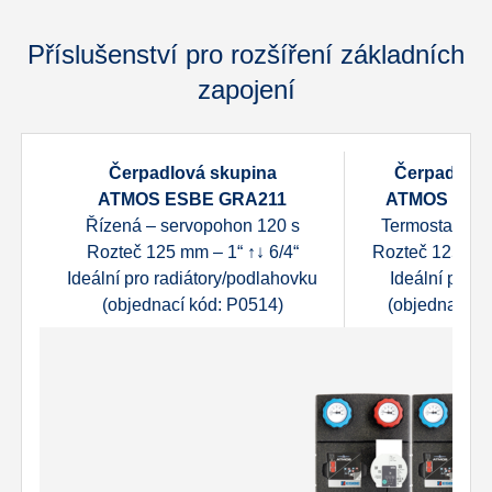
Příslušenství pro rozšíření základních
zapojení
Čerpadlová skupina
Čerpadlová
ATMOS ESBE GRA211
ATMOS ESB
Řízená – servopohon 120 s
Termostatická
Rozteč 125 mm – 1“ ↑↓ 6/4“
Rozteč 125 mm 
Ideální pro radiátory/podlahovku
Ideální pro 
(objednací kód: P0514)
(objednací k