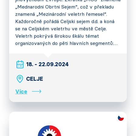
„Mednarodni Obrtni Sejem“, což v překladu
znamená „Mezinárodní veletrh řemesel“.
Každoročně pořádá Celjski sejem d.d. a koná
se na Celjském veletrhu ve městě Celje.
Veletrh pokrývá širokou škálu témat
organizovaných do pěti hlavních segmentů:…
18. - 22.09.2024
CELJE
Více