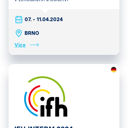
07. - 11.04.2024
BRNO
Více