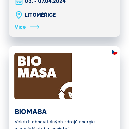
03. - 07.04.2024
LITOMĚŘICE
Více
BIOMASA
Veletrh obnovitelných zdrojů energie
v zemědělství a lesnictví