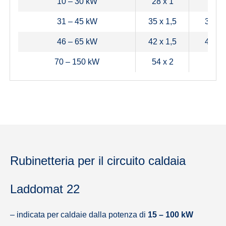
10 – 30 kW
28 x 1
25 (1
31 – 45 kW
35 x 1,5
32 (5/
46 – 65 kW
42 x 1,5
40 (6/
70 – 150 kW
54 x 2
50 (2
Rubinetteria per il circuito caldaia
Laddomat 22
– indicata per caldaie dalla potenza di
15 – 100 kW