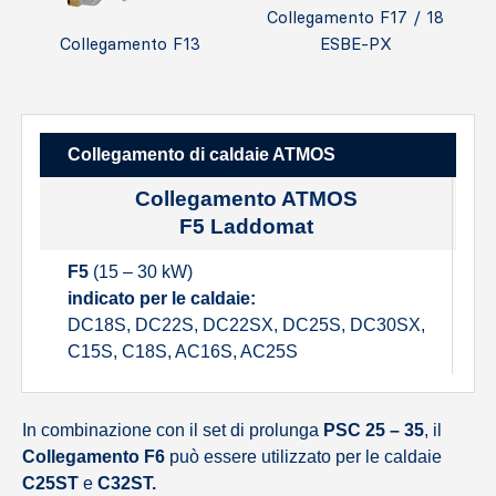
Collegamento F17 / 18
Collegamento F13
ESBE-PX
Collegamento di caldaie ATMOS
Collegamento ATMOS
F5 Laddomat
F5
(15 – 30 kW)
F
indicato per le caldaie:
i
DC18S, DC22S, DC22SX, DC25S, DC30SX,
D
C15S, C18S, AC16S, AC25S
D
In combinazione con il set di prolunga
PSC 25 – 35
, il
Collegamento
F6
può essere utilizzato per le caldaie
C25ST
e
C32ST.