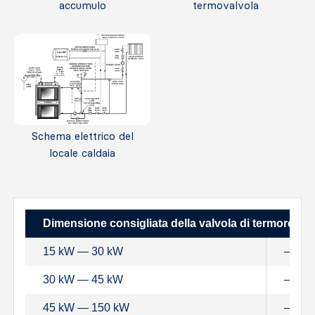
accumulo
termovalvola
Schema elettrico del
locale caldaia
Dimensione consigliata della valvola di termoregola
15 kW ― 30 kW
– DN
30 kW ― 45 kW
– DN
45 kW ― 150 kW
– DN4