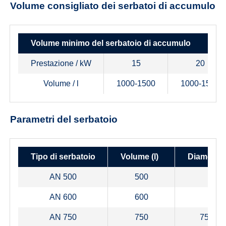
Volume consigliato dei serbatoi di accumulo
Volume minimo del serbatoio di accumulo
Prestazione / kW
15
20
Volume / l
1000-1500
1000-1500
Parametri del serbatoio
Tipo di serbatoio
Volume (l)
Diametro
AN 500
500
600
AN 600
600
750
AN 750
750
750/79