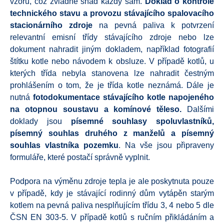
vzoru, což zvládne snad každý sám.
Doklad o kontrole
technického stavu a provozu stávajícího spalovacího
stacionárního zdroje
na pevná paliva k potvrzení
relevantní emisní třídy stávajícího zdroje nebo lze
dokument nahradit jiným dokladem, například fotografií
štítku kotle nebo návodem k obsluze. V případě kotlů, u
kterých třída nebyla stanovena lze nahradit čestným
prohlášením o tom, že je třída kotle neznámá. Dále je
nutná
fotodokumentace stávajícího kotle napojeného
na otopnou soustavu a komínové těleso.
Dalšími
doklady jsou
písemné souhlasy spoluvlastníků,
písemný souhlas druhého z manželů a písemný
souhlas vlastníka pozemku
. Na vše jsou připraveny
formuláře, které postačí správně vyplnit.
Podpora na výměnu zdroje tepla je ale poskytnuta pouze
v případě, kdy je stávající rodinný dům vytápěn starým
kotlem na pevná paliva nesplňujícím třídu 3, 4 nebo 5 dle
ČSN EN 303-5. V případě kotlů s ručním přikládáním a