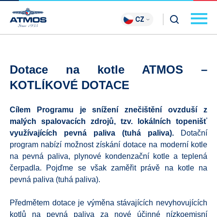
CZ
Dotace na kotle ATMOS –
KOTLÍKOVÉ DOTACE
Cílem Programu je snížení znečištění ovzduší z
malých spalovacích zdrojů, tzv. lokálních topenišť
využívajících pevná paliva (tuhá paliva).
Dotační
program nabízí možnost získání dotace na moderní kotle
na pevná paliva, plynové kondenzační kotle a teplená
čerpadla. Pojďme se však zaměřit právě na kotle na
pevná paliva (tuhá paliva).
Předmětem dotace je výměna stávajících nevyhovujících
kotlů na pevná paliva za nové účinné nízkoemisní