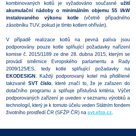
kombinovaných kotlů je vyžadováno současné
užití
akumulační nádoby o minimálním objemu 55 l/kW
instalovaného výkonu kotle
(včetně případného
zásobníku TUV, pokud je tímto kotlem ohříván).
V případě realizace kotlů na pevná paliva jsou
podporovány pouze kotle splňující požadavky nařízení
komise č. 2015/1189 ze dne 28. dubna 2015, kterým se
provádí směrnice Evropského parlamentu a Rady
2009/125/ES, tedy kotle splňující požadavky na
EKODESIGN
. Každý podporovaný kotel má přidělené
takzvané
SVT číslo
, které značí to, že je zařazen do
dotačního programu a splňuje příslušná kritéria. Výčet
podporovaných zařízení je uveden v seznamu výrobků a
technologií, který je k tomuto účelu veden Státním fondem
životního prostředí ČR (SFŽP ČR) na
svt.sfzp.cz
.