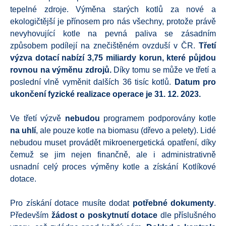
tepelné zdroje. Výměna starých kotlů za nové a
ekologičtější je přínosem pro nás všechny, protože právě
nevyhovující kotle na pevná paliva se zásadním
způsobem podílejí na znečištěném ovzduší v ČR.
Třetí
výzva dotací nabízí 3,75 miliardy korun, které půjdou
rovnou na výměnu zdrojů.
Díky tomu se může ve třetí a
poslední vlně vyměnit dalších 36 tisíc kotlů.
Datum pro
ukončení fyzické realizace operace je 31. 12. 2023.
Ve třetí výzvě
nebudou
programem podporovány kotle
na uhlí
, ale pouze kotle na biomasu (dřevo a pelety). Lidé
nebudou muset provádět mikroenergetická opatření, díky
čemuž se jim nejen finančně, ale i administrativně
usnadní celý proces výměny kotle a získání Kotlíkové
dotace.
Pro získání dotace musíte dodat
potřebné dokumenty
.
Především
žádost o poskytnutí dotace
dle příslušného