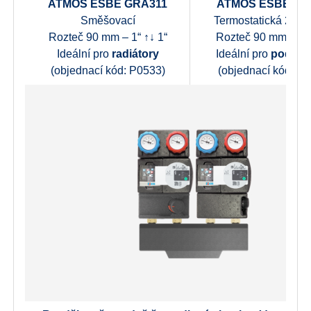
ATMOS ESBE GRA311
ATMOS ESBE GF
Směšovací
Termostatická 20 – 
Rozteč 90 mm – 1“ ↑↓ 1“
Rozteč 90 mm – 1“ 
Ideální pro
radiátory
Ideální pro
podlah
(objednací kód: P0533)
(objednací kód: P