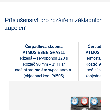
Příslušenství pro rozšíření základních
zapojení
Čerpadlová skupina
Čerpadlová
ATMOS ESBE GRA311
ATMOS ESB
Řízená – servopohon 120 s
Termostatická
Rozteč 90 mm – 1“ ↑↓ 1“
Rozteč 90 mm 
Ideální pro
radiátory
/podlahovku
Ideální pro
po
(objednací kód: P0505)
(objednací k