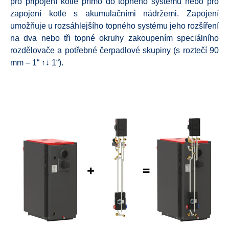
pro připojení kotle přímo do topného systému nebo pro
zapojení kotle s akumulačními nádržemi. Zapojení
umožňuje u rozsáhlejšího topného systému jeho rozšíření
na dva nebo tři topné okruhy zakoupením speciálního
rozdělovače a potřebné čerpadlové skupiny (s roztečí 90
mm – 1“ ↑↓ 1“).