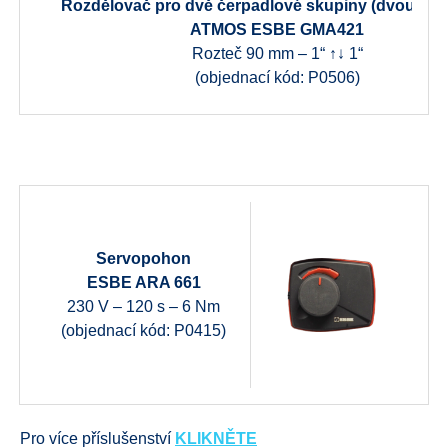
Rozdělovač pro dvě čerpadlové skupiny (dvouokr
ATMOS ESBE GMA421
Rozteč 90 mm – 1“ ↑↓ 1“
(objednací kód: P0506)
Servopohon
ESBE ARA 661
230 V – 120 s – 6 Nm
(objednací kód: P0415)
Pro více příslušenství
KLIKNĚTE