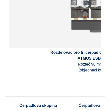
Rozdělovač pro tři čerpadlové s
ATMOS ESBE G
Rozteč 90 mm – 1“
(objednací kód: P
Čerpadlová skupina
Čerpadlová skup