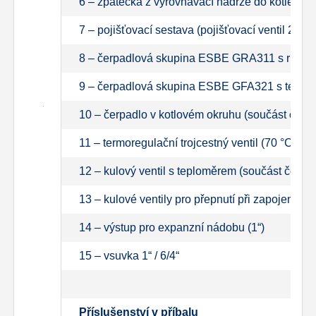
6 – zpátečka z vyrovnávací nádrže do kotle (při
7 – pojišťovací sestava (pojišťovací ventil 2,5 
8 – čerpadlová skupina ESBE GRA311 s ručně o
9 – čerpadlová skupina ESBE GFA321 s termore
10 – čerpadlo v kotlovém okruhu (součást če
11 – termoregulační trojcestný ventil (70 °C)
12 – kulový ventil s teploměrem (součást čer
13 – kulové ventily pro přepnutí při zapojení s 
14 – výstup pro expanzní nádobu (1“)
15 – vsuvka 1“ / 6/4“
Příslušenství v příbalu