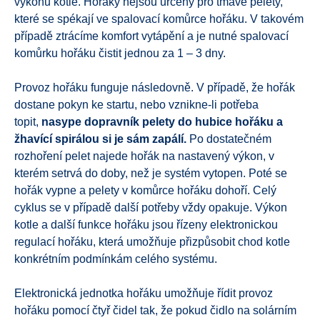
výkonu kotle. Hořáky nejsou určeny pro tmavé pelety,
které se spékají ve spalovací komůrce hořáku. V takovém
případě ztrácíme komfort vytápění a je nutné spalovací
komůrku hořáku čistit jednou za 1 – 3 dny.
Provoz hořáku funguje následovně. V případě, že hořák
dostane pokyn ke startu, nebo vznikne-li potřeba
topit,
nasype dopravník pelety do hubice hořáku a
žhavící spirálou si je sám zapálí.
Po dostatečném
rozhoření pelet najede hořák na nastavený výkon, v
kterém setrvá do doby, než je systém vytopen. Poté se
hořák vypne a pelety v komůrce hořáku dohoří. Celý
cyklus se v případě další potřeby vždy opakuje. Výkon
kotle a další funkce hořáku jsou řízeny elektronickou
regulací hořáku, která umožňuje přizpůsobit chod kotle
konkrétním podmínkám celého systému.
Elektronická jednotka hořáku umožňuje řídit provoz
hořáku pomocí čtyř čidel tak, že pokud čidlo na solárním