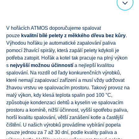
V hořácích ATMOS doporučujeme spalovat
pouze
kvalitní bílé pelety z měkkého dřeva bez kůry
.
Výhodou hořáku je automatické zapalování paliva
pomocí žhavící spirály, která zapálí pelety kdykoli je
potřeba zatopit. Hořák a kotel tak pracuje na plný výkon
s
nejvyšší možnou účinností
a nejlepší kvalitou
spalování. Na rozdíl od řady konkurenčních výrobků,
které nemají zapalovací zařízení a musí vždy udržovat
žhavou vrstvu ve spalovacím prostoru. Takový provoz na
malý výkon, kdy klesá teplota spalin pod 100 °C,
způsobuje kondenzaci dehtů a kyselin ve spalovacím
prostoru a komíně, nižší účinnost, vyšší spotřebu paliva,
horší kvalitu spalování, větší zanášení kotle a častější
čištění. U našich výrobků provádíme vybírání popela
pouze jednou za 7 až 30 dní, podle kvality paliva a