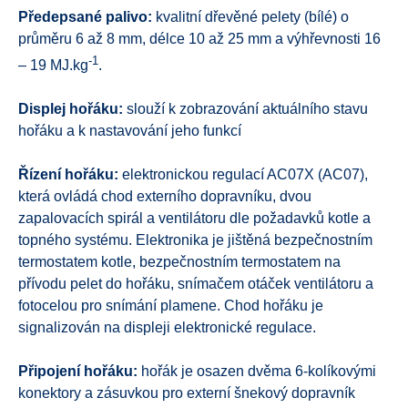
Předepsané palivo:
kvalitní dřevěné pelety (bílé) o
průměru 6 až 8 mm, délce 10 až 25 mm a výhřevnosti 16
-1
– 19 MJ.kg
.
Displej hořáku:
slouží k zobrazování aktuálního stavu
hořáku a k nastavování jeho funkcí
Řízení hořáku:
elektronickou regulací AC07X (AC07),
která ovládá chod externího dopravníku, dvou
zapalovacích spirál a ventilátoru dle požadavků kotle a
topného systému. Elektronika je jištěná bezpečnostním
termostatem kotle, bezpečnostním termostatem na
přívodu pelet do hořáku, snímačem otáček ventilátoru a
fotocelou pro snímání plamene. Chod hořáku je
signalizován na displeji elektronické regulace.
Připojení hořáku:
hořák je osazen dvěma 6-kolíkovými
konektory a zásuvkou pro externí šnekový dopravník