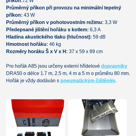
příkon:
72 W
Průměrný příkon při provozu na minimální tepelný
příkon:
43 W
Průměrný příkon v pohotovostním režimu:
3,3 W
Předepsané jištění hořáku s kotlem:
6,3 A
Hladina akustického tlaku (hlučnost):
59 dB
Hmotnost hořáku:
46 kg
Rozměry horáku Š x V x H:
37 x 59 x 89 cm
Pro hořák A85 jsou určeny externí hřídelové
dopravníky
DRA50 o délce 1.7 m, 2.5 m, 4 m a 5 m o průměru 80 mm.
Hořák je vždy dodáván s
pneumatickým čištěním
.