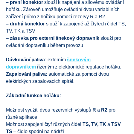
– první konektor
slouží k napájení a silovému ovládání
hořáku. Zároveň umožňuje ovládání dvou variabilních
zařízení přímo z hořáku pomocí rezervy R a R2
– druhý konektor
slouží k zapojené až čtyřech čidel TS,
TV, TK a TSV
–
zásuvka pro externí šnekový dopravník
slouží pro
ovládání dopravníku během provozu
Dávkování paliva:
externím
šnekovým
dopravníkem
řízeným z elektronické regulace hořáku.
Zapalování paliva:
automatické za pomoci dvou
elektrických zapalovacích spirál.
Základní funkce hořáku:
Možnost využití dvou rezervních výstupů
R
a
R2
pro
různé aplikace
Možnost zapojení čtyř různých čidel
TS, TV, TK
a
TSV
TS
– čidlo spodní na nádrži