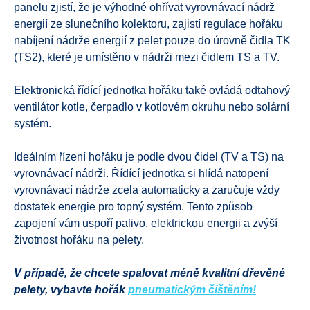
panelu zjistí, že je výhodné ohřívat vyrovnávací nádrž
energií ze slunečního kolektoru, zajistí regulace hořáku
nabíjení nádrže energií z pelet pouze do úrovně čidla TK
(TS2), které je umístěno v nádrži mezi čidlem TS a TV.
Elektronická řídící jednotka hořáku také ovládá odtahový
ventilátor kotle, čerpadlo v kotlovém okruhu nebo solární
systém.
Ideálním řízení hořáku je podle dvou čidel (TV a TS) na
vyrovnávací nádrži. Řídící jednotka si hlídá natopení
vyrovnávací nádrže zcela automaticky a zaručuje vždy
dostatek energie pro topný systém. Tento způsob
zapojení vám uspoří palivo, elektrickou energii a zvýší
životnost hořáku na pelety.
V případě, že chcete spalovat méně kvalitní dřevěné
pelety, vybavte hořák
pneumatickým čištěním!