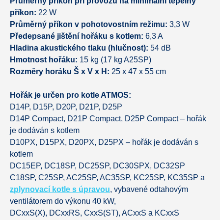
Průměrný příkon při provozu na minimální tepelný
příkon:
22 W
Průměrný příkon v pohotovostním režimu:
3,3 W
Předepsané jištění hořáku s kotlem:
6,3 A
Hladina akustického tlaku (hlučnost):
54 dB
Hmotnost hořáku:
15 kg (17 kg A25SP)
Rozměry horáku Š x V x H:
25 x 47 x 55 cm
Hořák je určen pro kotle ATMOS:
D14P, D15P, D20P, D21P, D25P
D14P Compact, D21P Compact, D25P Compact – hořák
je dodáván s kotlem
D10PX, D15PX, D20PX, D25PX – hořák je dodáván s
kotlem
DC15EP, DC18SP, DC25SP, DC30SPX, DC32SP
C18SP, C25SP, AC25SP, AC35SP, KC25SP, KC35SP a
zplynovací kotle s úpravou
, vybavené odtahovým
ventilátorem do výkonu 40 kW,
DCxxS(X), DCxxRS, CxxS(ST), ACxxS a KCxxS