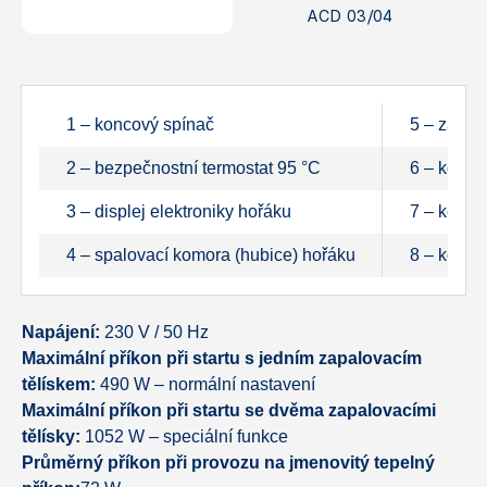
ACD 03/04
1 – koncový spínač
5 – zásuv
2 – bezpečnostní termostat 95 °C
6 – konek
3 – displej elektroniky hořáku
7 – konek
4 – spalovací komora (hubice) hořáku
8 – konek
Napájení:
230 V / 50 Hz
Maximální příkon při startu s jedním zapalovacím
tělískem:
490 W – normální nastavení
Maximální příkon při startu se dvěma zapalovacími
tělísky:
1052 W – speciální funkce
Průměrný příkon při provozu na jmenovitý tepelný