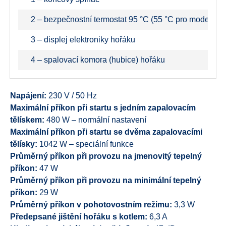
2 – bezpečnostní termostat 95 °C (55 °C pro modely 
3 – displej elektroniky hořáku
4 – spalovací komora (hubice) hořáku
Napájení:
230 V / 50 Hz
Maximální příkon při startu s jedním zapalovacím
tělískem:
480 W – normální nastavení
Maximální příkon při startu se dvěma zapalovacími
tělísky:
1042 W – speciální funkce
Průměrný příkon při provozu na jmenovitý tepelný
příkon:
47 W
Průměrný příkon při provozu na minimální tepelný
příkon:
29 W
Průměrný příkon v pohotovostním režimu:
3,3 W
Předepsané jištění hořáku s kotlem:
6,3 A