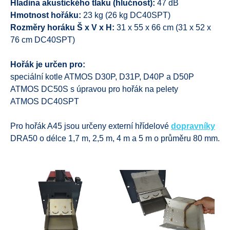
Hladina akustického tlaku (hlučnost):
47 dB
Hmotnost hořáku:
23 kg (26 kg DC40SPT)
Rozměry horáku Š x V x H:
31 x 55 x 66 cm (31 x 52 x
76 cm DC40SPT)
Hořák je určen pro:
speciální kotle ATMOS D30P, D31P, D40P a D50P
ATMOS DC50S s úpravou pro hořák na pelety
ATMOS DC40SPT
Pro hořák A45 jsou určeny externí hřídelové
dopravníky
DRA50 o délce 1,7 m, 2,5 m, 4 m a 5 m o průměru 80 mm.