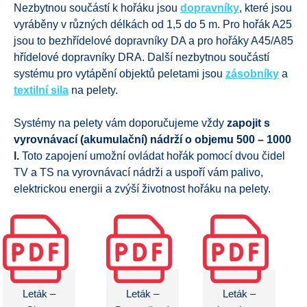
Nezbytnou součástí k hořáku jsou
dopravníky
, které jsou
vyráběny v různých délkách od 1,5 do 5 m. Pro hořák A25
jsou to bezhřídelové dopravníky DA a pro hořáky A45/A85
hřídelové dopravníky DRA. Další nezbytnou součástí
systému pro vytápění objektů peletami jsou
zásobníky
a
textilní
sila
na pelety.
Systémy na pelety vám doporučujeme vždy
zapojit s
vyrovnávací (akumulační) nádrží o objemu 500 – 1000
l.
Toto zapojení umožní ovládat hořák pomocí dvou čidel
TV a TS na vyrovnávací nádrži a uspoří vám palivo,
elektrickou energii a zvýší životnost hořáku na pelety.
Leták –
Leták –
Leták –