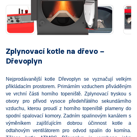
Zplynovací kotle na dřevo –
Dřevoplyn
Nejprodávanější kotle Dřevoplyn se vyznačují velkým
přikládacím prostorem. Primárním vzduchem přiváděným
ve vrchní části horního topeniště. Zplynovací tryskou s
otvory pro přívod vysoce předehřátého sekundárního
vzduchu, kterou proudí z horního topeniště plameny do
spodní spalovací komory. Zadním spalinovým kanálem s
výměníkem zajišťujícím dobrou účinnost kotle a
odtahovým ventilátorem pro odvod spalin do komína.