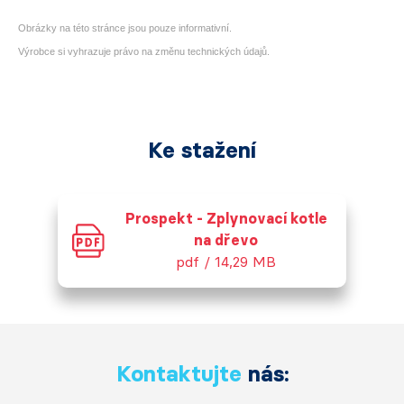
Obrázky na této stránce jsou pouze informativní.
Výrobce si vyhrazuje právo na změnu technických údajů.
Ke stažení
Prospekt - Zplynovací kotle
na dřevo
pdf / 14,29 MB
Kontaktujte
nás: