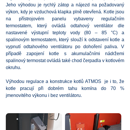
Jeho výhodou je rychlý zátop a nájezd na požadovaný
výkon, kdy je vzduchová klapka plně otevřená. Kotle jsou
na přístrojovém panelu vybaveny regulačním
termostatem, který ovládá odtahový ventilátor dle
nastavené výstupní teploty vody (80 – 85 °C) a
spalinovým termostatem, který slouží k odstavení kotle a
vypnutí odtahového ventilátoru po dohoření paliva. V
případě zapojení kotle s akumulačními nádržemi
spalinový termostat ovládá také chod čerpadla v kotlovém
okruhu.
Výhodou regulace a konstrukce kotlů ATMOS je i to, že
kotle pracují při dobrém tahu komína do 70 %
jmenovitého výkonu i bez ventilátoru.