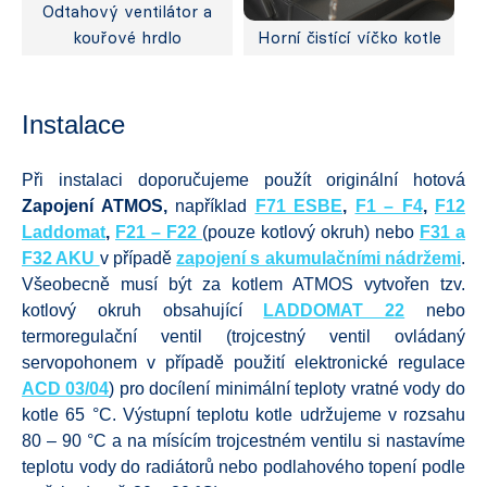
Odtahový ventilátor a
kouřové hrdlo
Horní čistící víčko kotle
Instalace
Při instalaci doporučujeme použít originální hotová
Zapojení ATMOS,
například
F71 ESBE
,
F1 – F4
,
F12
Laddomat
,
F21 – F22
(pouze kotlový okruh) nebo
F31 a
F32 AKU
v případě
zapojení s akumulačními nádržemi
.
Všeobecně musí být za kotlem ATMOS vytvořen tzv.
kotlový okruh obsahující
LADDOMAT 22
nebo
termoregulační ventil (trojcestný ventil ovládaný
servopohonem v případě použití elektronické regulace
ACD 03/04
) pro docílení minimální teploty vratné vody do
kotle 65 °C. Výstupní teplotu kotle udržujeme v rozsahu
80 – 90 °C a na mísícím trojcestném ventilu si nastavíme
teplotu vody do radiátorů nebo podlahového topení podle