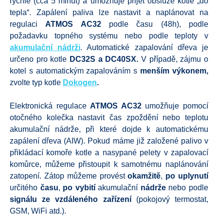
rychlé (cca 5 minut) a umožňuje přijet obsluze kotle „do
tepla“. Zapálení paliva lze nastavit a naplánovat na
regulaci
ATMOS AC32
podle času (48h), podle
požadavku topného systému nebo podle teploty v
akumulační nádrži
. Automatické zapalování dřeva je
určeno pro kotle
DC32S a DC40SX.
V případě, zájmu o
kotel s automatickým zapalováním s
menším výkonem,
zvolte typ kotle
Dokogen
.
Elektronická regulace
ATMOS AC32
umožňuje pomocí
otočného kolečka nastavit čas zpoždění nebo teplotu
akumulační nádrže, při které dojde k automatickému
zapálení dřeva (AIW). Pokud máme již založené palivo v
přikládací komoře kotle a nasypané pelety v zapalovací
komůrce, můžeme přistoupit k samotnému naplánování
zatopení. Zátop můžeme provést
okamžitě
,
po uplynutí
určitého
času
,
po
vybití
akumulační
nádrže
nebo podle
signálu ze vzdáleného zařízení
(pokojový termostat,
GSM, WiFi atd.).