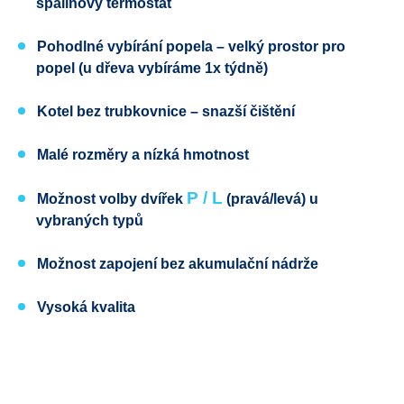
spalinový termostat
Pohodlné vybírání popela
– velký prostor pro
popel (u dřeva vybíráme 1x týdně)
Kotel bez trubkovnice
– snazší čištění
Malé rozměry a nízká hmotnost
P / L
Možnost volby dvířek
(pravá
/levá) u
vybraných typů
Možnost zapojení bez akumulační nádrže
Vysoká kvalita