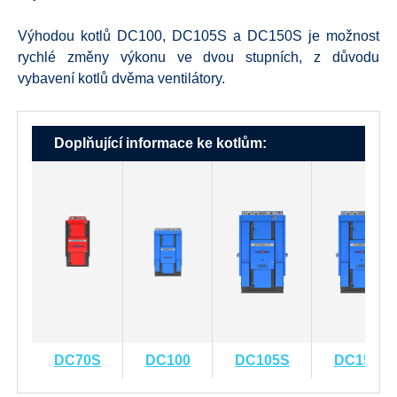
Výhodou kotlů DC100, DC105S a DC150S je možnost
rychlé změny výkonu ve dvou stupních, z důvodu
vybavení kotlů dvěma ventilátory.
Doplňující informace ke kotlům:
DC70S
DC100
DC105S
DC150S