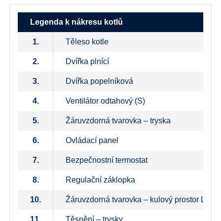
Legenda k nákresu kotlů
1.
Těleso kotle
2.
Dvířka plnící
3.
Dvířka popelníková
4.
Ventilátor odtahový (S)
5.
Žáruvzdorná tvarovka – tryska
6.
Ovládací panel
7.
Bezpečnostní termostat
8.
Regulační záklopka
10.
Žáruvzdorná tvarovka – kulový prostor L+ P
11.
Těsnění – trysky