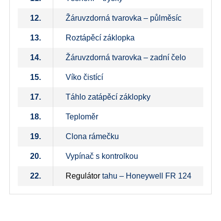
12.
Žáruvzdorná tvarovka – půlměsíc
13.
Roztápěcí záklopka
14.
Žáruvzdorná tvarovka – zadní čelo
15.
Víko čistící
17.
Táhlo zatápěcí záklopky
18.
Teploměr
19.
Clona rámečku
20.
Vypínač s kontrolkou
22.
Regulátor
tahu – Honeywell FR 124