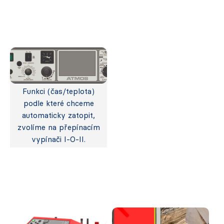
Funkci (čas/teplota)
podle které chceme
automaticky zatopit,
zvolíme na přepínacím
vypínači I-O-II.