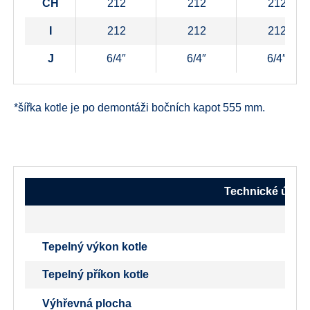
CH
212
212
212
I
212
212
212
J
6/4″
6/4″
6/4″
*šířka kotle je po demontáži bočních kapot 555 mm.
Technické údaje
Tepelný výkon kotle
Tepelný příkon kotle
Výhřevná plocha