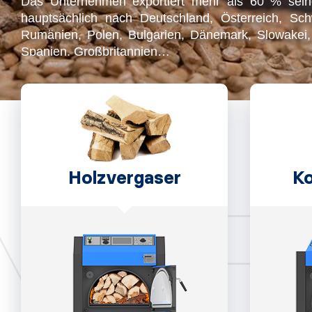
Das Unternehmen exportiert mehr als 60 % seine
hauptsächlich nach Deutschland, Österreich, Schw
Rumänien, Polen, Bulgarien, Dänemark, Slowakei, 
Spanien, Großbritannien…
Holzvergaser
Ko