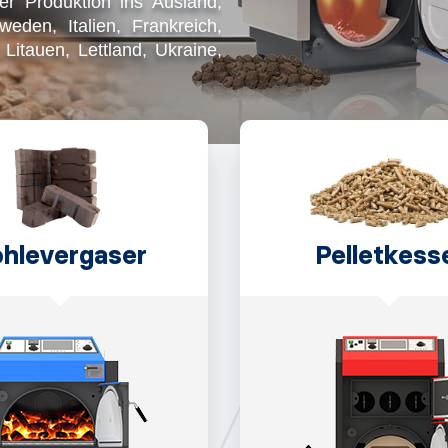
r Produktion ins Ausland,
eden, Italien, Frankreich,
Litauen, Lettland, Ukraine,
hlevergaser
Pelletkess