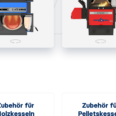
Zubehör für
Zubehör fü
olzkesseln
Pelletskess