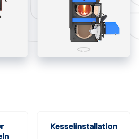
r
Kesselinstallation
eln