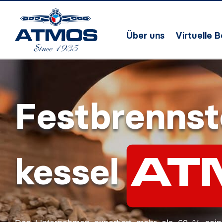
Über uns
Virtuelle 
Festbrennst
kessel
AT