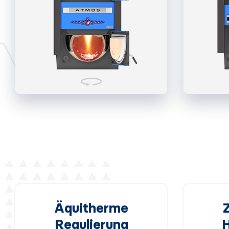
Äquitherme
Regulierung
H