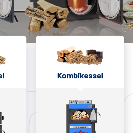
el
Kombikessel