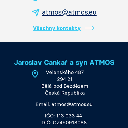
atmos@atmos.eu
Všechny kontakty
Jaroslav Cankař a syn ATMOS
Velenského 487
294 21
Bělá pod Bezdězem
Česká Republika
Email: atmos@atmos.eu
IČO: 113 033 44
DIČ: CZ450918088