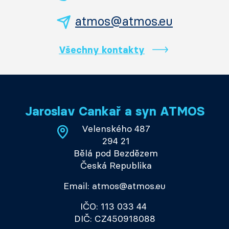
atmos@atmos.eu
Všechny kontakty
Jaroslav Cankař a syn ATMOS
Velenského 487
294 21
Bělá pod Bezdězem
Česká Republika
Email: atmos@atmos.eu
IČO: 113 033 44
DIČ: CZ450918088