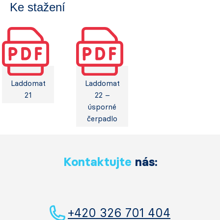
Ke stažení
Laddomat
Laddomat
21
22 –
úsporné
čerpadlo
Kontaktujte
nás:
+420 326 701 404