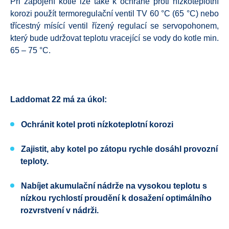
Při zapojení kotle lze také k ochraně proti nízkoteplotní
korozi použít termoregulační ventil TV 60 °C (65 °C) nebo
třícestný mísící ventil řízený regulací se servopohonem,
který bude udržovat teplotu vracející se vody do kotle min.
65 – 75 °C.
Laddomat 22 má za úkol:
Ochránit kotel proti nízkoteplotní korozi
Zajistit, aby kotel po zátopu rychle dosáhl provozní
teploty.
Nabíjet akumulační nádrže na vysokou teplotu
s
nízkou rychlostí proudění k dosažení optimálního
rozvrstvení v nádrži.