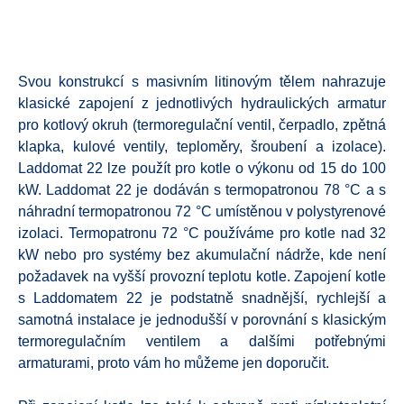
Svou konstrukcí s masivním litinovým tělem nahrazuje
klasické zapojení z jednotlivých hydraulických armatur
pro kotlový okruh (termoregulační ventil, čerpadlo, zpětná
klapka, kulové ventily, teploměry, šroubení a izolace).
Laddomat 22 lze použít pro kotle o výkonu od 15 do 100
kW. Laddomat 22 je dodáván s termopatronou 78 °C a s
náhradní termopatronou 72 °C umístěnou v polystyrenové
izolaci. Termopatronu 72 °C používáme pro kotle nad 32
kW nebo pro systémy bez akumulační nádrže, kde není
požadavek na vyšší provozní teplotu kotle.
Zapojení kotle
s Laddomatem 22 je podstatně snadnější, rychlejší a
samotná instalace je jednodušší v porovnání s klasickým
termoregulačním ventilem a dalšími potřebnými
armaturami, proto vám ho můžeme jen doporučit.