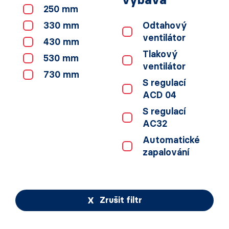
250 mm
330 mm
Odtahový
ventilátor
430 mm
Tlakový
530 mm
ventilátor
730 mm
S regulací
ACD 04
S regulací
AC32
Automatické
zapalování
Zrušit filtr