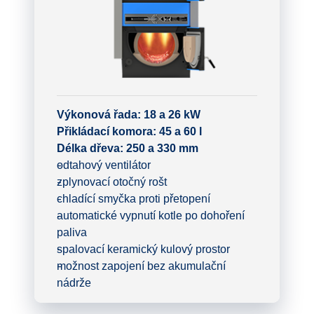
Výkonová řada:
18 a 26 kW
Přikládací komora:
45 a 60 l
Délka dřeva: 250 a 330 mm
odtahový ventilátor
zplynovací otočný rošt
chladící smyčka proti přetopení
automatické vypnutí kotle po dohoření
paliva
spalovací keramický kulový prostor
možnost zapojení bez akumulační
nádrže