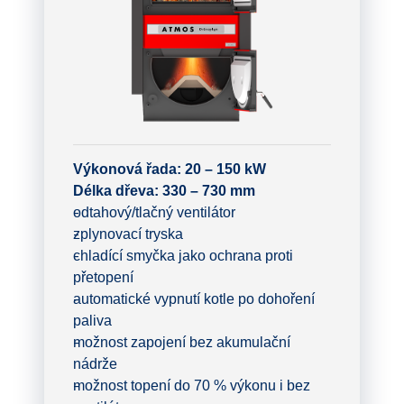
Výkonová řada: 20 – 150 kW
Délka dřeva: 330 – 730 mm
odtahový/tlačný ventilátor
zplynovací tryska
chladící smyčka jako ochrana proti
přetopení
automatické vypnutí kotle po dohoření
paliva
možnost zapojení bez akumulační
nádrže
možnost topení do 70 % výkonu i bez