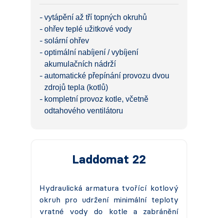
vytápění až tří topných okruhů
ohřev teplé užitkové vody
solární ohřev
optimální nabíjení / vybíjení
akumulačních nádrží
automatické přepínání provozu dvou
zdrojů tepla (kotlů)
kompletní provoz kotle, včetně
odtahového ventilátoru
Laddomat 22
Hydraulická armatura tvořící kotlový
okruh pro udržení minimální teploty
vratné vody do kotle a zabránění