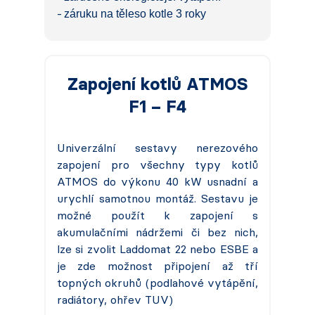
záruku na těleso kotle 3 roky
Zapojení kotlů ATMOS
F1 – F4
Univerzální sestavy nerezového
zapojení pro všechny typy kotlů
ATMOS do výkonu 40 kW usnadní a
urychlí samotnou montáž. Sestavu je
možné použít k zapojení s
akumulačními nádržemi či bez nich,
lze si zvolit Laddomat 22 nebo ESBE a
je zde možnost připojení až tří
topných okruhů (podlahové vytápění,
radiátory, ohřev TUV)