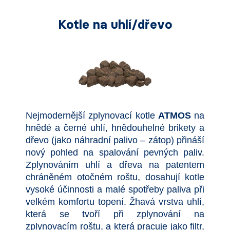
Kotle na uhlí/dřevo
Nejmodernější zplynovací kotle
ATMOS
na
hnědé a černé uhlí, hnědouhelné brikety a
dřevo (jako náhradní palivo – zátop) přináší
nový pohled na spalování pevných paliv.
Zplynováním uhlí a dřeva na patentem
chráněném otočném roštu, dosahují kotle
vysoké účinnosti a malé spotřeby paliva při
velkém komfortu topení. Žhavá vrstva uhlí,
která se tvoří při zplynování na
zplynovacím roštu, a která pracuje jako filtr,