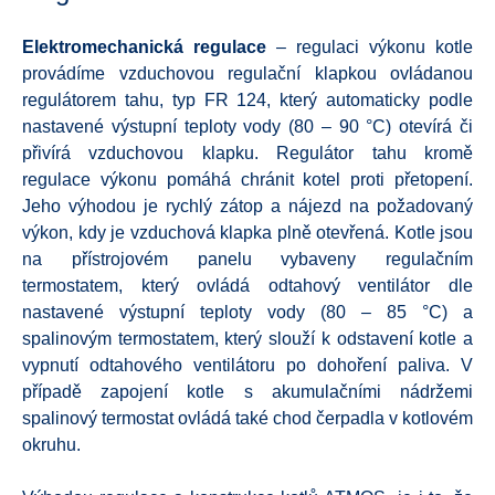
Elektromechanická
regulace
– regulaci výkonu kotle
provádíme vzduchovou regulační klapkou ovládanou
regulátorem tahu, typ FR 124, který automaticky podle
nastavené výstupní teploty vody (80 – 90 °C) otevírá či
přivírá vzduchovou klapku. Regulátor tahu kromě
regulace výkonu pomáhá chránit kotel proti přetopení.
Jeho výhodou je rychlý zátop a nájezd na požadovaný
výkon, kdy je vzduchová klapka plně otevřená. Kotle jsou
na přístrojovém panelu vybaveny regulačním
termostatem, který ovládá odtahový ventilátor dle
nastavené výstupní teploty vody (80 – 85 °C) a
spalinovým termostatem, který slouží k odstavení kotle a
vypnutí odtahového ventilátoru po dohoření paliva. V
případě zapojení kotle s akumulačními nádržemi
spalinový termostat ovládá také chod čerpadla v kotlovém
okruhu.