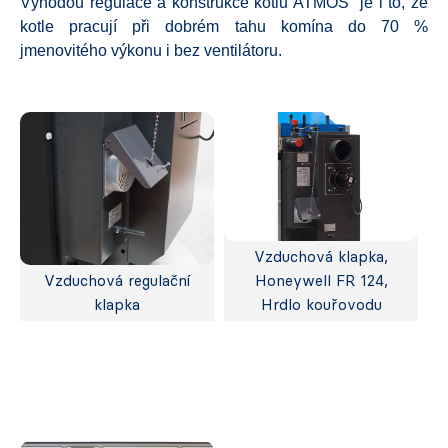
Výhodou regulace a konstrukce kotlů ATMOS je i to, že
kotle pracují při dobrém tahu komína do 70 %
jmenovitého výkonu i bez ventilátoru.
Vzduchová klapka,
Vzduchová regulační
Honeywell FR 124,
klapka
Hrdlo kouřovodu