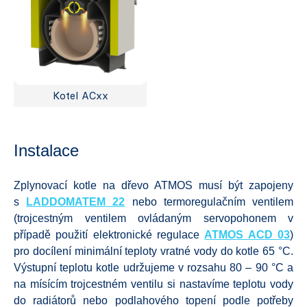
Kotel ACxx
Instalace
Zplynovací kotle na dřevo ATMOS musí být zapojeny
s
LADDOMATEM 22
nebo termoregulačním ventilem
(trojcestným ventilem ovládaným servopohonem v
případě použití elektronické regulace
ATMOS ACD 03
)
pro docílení minimální teploty vratné vody do kotle 65 °C.
Výstupní teplotu kotle udržujeme v rozsahu 80 – 90 °C a
na mísícím trojcestném ventilu si nastavíme teplotu vody
do radiátorů nebo podlahového topení podle potřeby