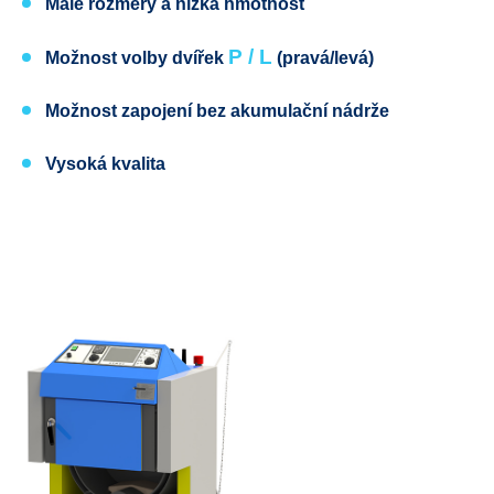
Malé rozměry a nízká hmotnost
P / L
Možnost volby dvířek
(pravá
/levá)
Možnost zapojení bez akumulační nádrže
Vysoká kvalita