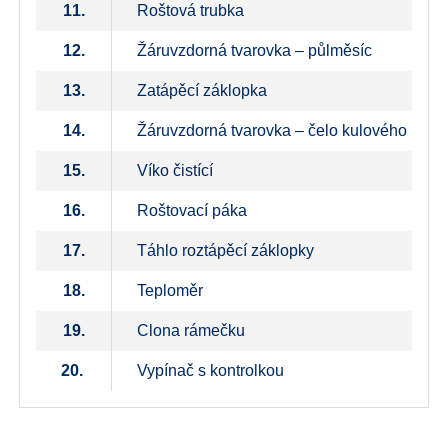
11.
Roštová trubka
12.
Žáruvzdorná tvarovka – půlměsíc
13.
Zatápěcí záklopka
14.
Žáruvzdorná tvarovka – čelo kulového prost
15.
Víko čistící
16.
Roštovací páka
17.
Táhlo roztápěcí záklopky
18.
Teploměr
19.
Clona rámečku
20.
Vypínač s kontrolkou