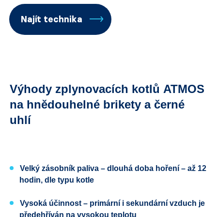
Najít technika
Výhody zplynovacích kotlů ATMOS
na hnědouhelné brikety a černé
uhlí
Velký zásobník paliva
– dlouhá doba hoření – až 12
hodin, dle typu kotle
Vysoká účinnost
– primární i sekundární vzduch je
předehříván na vysokou teplotu