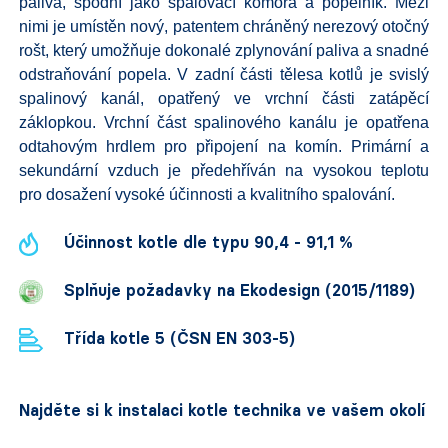
paliva, spodní jako spalovací komora a popelník. Mezi
nimi je umístěn nový, patentem chráněný nerezový otočný
rošt, který umožňuje dokonalé zplynování paliva a snadné
odstraňování popela. V zadní části tělesa kotlů je svislý
spalinový kanál, opatřený ve vrchní části zatápěcí
záklopkou. Vrchní část spalinového kanálu je opatřena
odtahovým hrdlem pro připojení na komín. Primární a
sekundární vzduch je předehříván na vysokou teplotu
pro dosažení vysoké účinnosti a kvalitního spalování.
Účinnost kotle dle typu 90,4 - 91,1 %
Splňuje požadavky na Ekodesign (2015/1189)
Třída kotle 5 (ČSN EN 303-5)
Najděte si k instalaci kotle technika ve vašem okolí