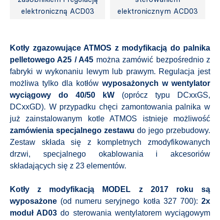
elektroniczną ACD03
elektronicznym ACD03
Kotły zgazowujące ATMOS z modyfikacją do palnika
pelletowego A25 / A45
można zamówić bezpośrednio z
fabryki w wykonaniu lewym lub prawym. Regulacja jest
możliwa tylko dla kotłów
wyposażonych w wentylator
wyciągowy do 40/50 kW
(oprócz typu DCxxGS,
DCxxGD). W przypadku chęci zamontowania palnika w
już zainstalowanym kotle ATMOS istnieje możliwość
zamówienia specjalnego zestawu
do jego przebudowy.
Zestaw składa się z kompletnych zmodyfikowanych
drzwi, specjalnego okablowania i akcesoriów
składających się z 23 elementów.
Kotły z modyfikacją MODEL z 2017 roku są
wyposażone
(od numeru seryjnego kotła 327 700):
2x
moduł AD03
do sterowania wentylatorem wyciągowym