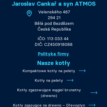
Jaroslav Cankař a syn ATMOS
Velenského 487
294 21
Bělá pod Bezdězem
Česká Republika
IČO: 113 033 44
DIČ: CZ450918088
Polityka firmy
Nasze kotły
Kompaktowe kotły na pelety
Kotły na pelety
Kotły zgazowujące węgiel brunatny
(drewno)
Kotły zgazujące na drewno – Dřevoplyn