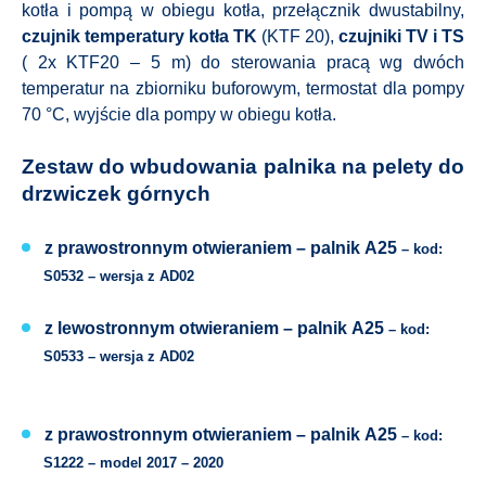
kotła i pompą w obiegu kotła, przełącznik dwustabilny,
czujnik temperatury kotła TK
(KTF 20),
czujniki TV i TS
( 2x KTF20 – 5 m) do sterowania pracą wg dwóch
temperatur na zbiorniku buforowym, termostat dla pompy
70 °C, wyjście dla pompy w obiegu kotła.
Zestaw do wbudowania palnika na pelety do
drzwiczek górnych
z prawostronnym otwieraniem –
palnik A25
– kod:
S0532 –
wersja z
AD02
z lewostronnym otwieraniem –
palnik
A25
– kod:
S0533 –
wersja z
AD02
z prawostronnym otwieraniem –
palnik
A25
– kod:
S1222 –
model 2017 – 2020