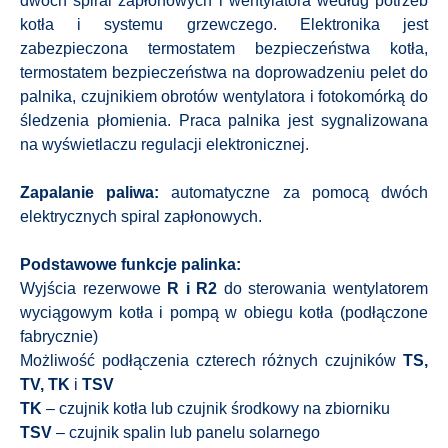
dwóch spiral zapłonowych i wentylatora według potrzeb
kotła i systemu grzewczego. Elektronika jest
zabezpieczona termostatem bezpieczeństwa kotła,
termostatem bezpieczeństwa na doprowadzeniu pelet do
palnika, czujnikiem obrotów wentylatora i fotokomórką do
śledzenia płomienia. Praca palnika jest sygnalizowana
na wyświetlaczu regulacji elektronicznej.
Zapalanie paliwa:
automatyczne za pomocą dwóch
elektrycznych spiral zapłonowych.
Podstawowe funkcje palinka:
Wyjścia rezerwowe
R i R2
do sterowania wentylatorem
wyciągowym kotła i pompą w obiegu kotła (podłączone
fabrycznie)
Możliwość podłączenia czterech różnych czujników
TS,
TV, TK
i
TSV
TK
– czujnik kotła lub czujnik środkowy na zbiorniku
TSV
– czujnik spalin lub panelu solarnego