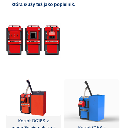
która służy też jako popielnik.
Kocioł DC18S z
modyfikacją palnika z
Kocioł C15S z