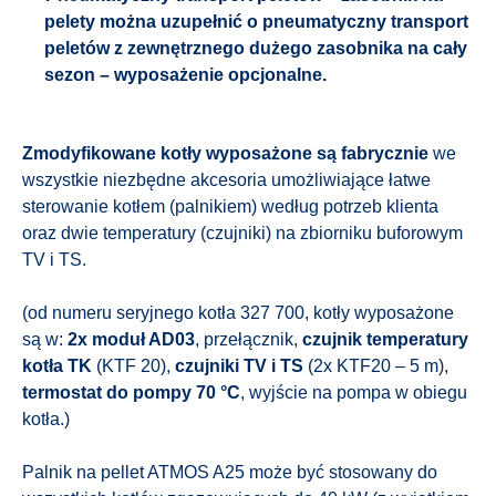
pelety można uzupełnić o pneumatyczny transport
peletów z zewnętrznego dużego zasobnika na cały
sezon – wyposażenie opcjonalne.
Zmodyfikowane kotły wyposażone są fabrycznie
we
wszystkie niezbędne akcesoria umożliwiające łatwe
sterowanie kotłem (palnikiem) według potrzeb klienta
oraz dwie temperatury (czujniki) na zbiorniku buforowym
TV i TS.
(od numeru seryjnego kotła 327 700, kotły wyposażone
są w:
2x moduł AD03
, przełącznik,
czujnik temperatury
kotła TK
(KTF 20),
czujniki TV i TS
(2x KTF20 – 5 m),
termostat do pompy 70 °C
, wyjście na pompa w obiegu
kotła.)
Palnik na pellet ATMOS A25 może być stosowany do