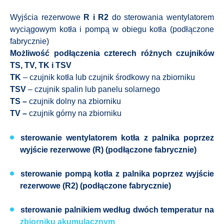
Wyjścia rezerwowe
R i R2
do sterowania wentylatorem
wyciągowym kotła i pompą w obiegu kotła (podłączone
fabrycznie)
Możliwość podłączenia czterech różnych czujników
TS, TV, TK i TSV
TK
– czujnik kotła lub czujnik środkowy na zbiorniku
TSV
– czujnik spalin lub panelu solarnego
TS –
czujnik dolny na zbiorniku
TV –
czujnik górny na zbiorniku
sterowanie wentylatorem kotła
z palnika poprzez
wyjście rezerwowe (R) (podłączone fabrycznie)
sterowanie pompą kotła
z palnika poprzez wyjście
rezerwowe (R2) (podłączone fabrycznie)
sterowanie palnikiem
według dwóch temperatur na
zbiorniku akumulacznym