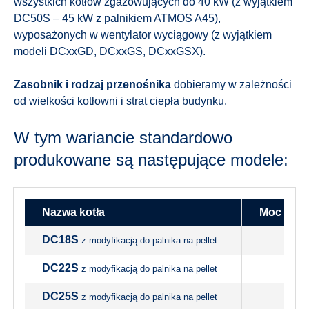
wszystkich kotłów zgazowujących do 40 kW (z wyjątkiem
DC50S – 45 kW z palnikiem ATMOS A45),
wyposażonych w wentylator wyciągowy (z wyjątkiem
modeli DCxxGD, DCxxGS, DCxxGSX).
Zasobnik i rodzaj przenośnika
dobieramy w zależności
od wielkości kotłowni i strat ciepła budynku.
W tym wariancie standardowo
produkowane są następujące modele:
Nazwa kotła
Moc – pa
DC18S
z modyfikacją do palnika na pellet
DC22S
z modyfikacją do palnika na pellet
DC25S
z modyfikacją do palnika na pellet