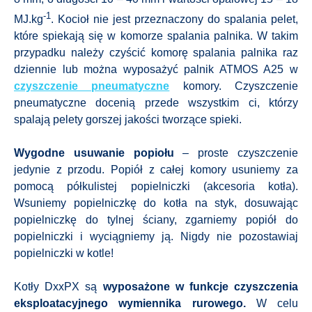
-1
MJ.kg
. Kocioł nie jest przeznaczony do spalania pelet,
które spiekają się w komorze spalania palnika. W takim
przypadku należy czyścić komorę spalania palnika raz
dziennie lub można wyposażyć palnik ATMOS A25 w
czyszczenie pneumatyczne
komory. Czyszczenie
pneumatyczne docenią przede wszystkim ci, którzy
spalają pelety gorszej jakości tworzące spieki.
Wygodne usuwanie popiołu
– proste czyszczenie
jedynie z przodu. Popiół z całej komory usuniemy za
pomocą półkulistej popielniczki (akcesoria kotła).
Wsuniemy popielniczkę do kotła na styk, dosuwając
popielniczkę do tylnej ściany, zgarniemy popiół do
popielniczki i wyciągniemy ją. Nigdy nie pozostawiaj
popielniczki w kotle!
Kotły DxxPX są
wyposażone w funkcje czyszczenia
eksploatacyjnego wymiennika rurowego.
W celu