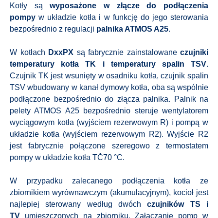
Kotły są
wyposażone w złącze do podłączenia
pompy
w układzie kotła i w funkcję do jego sterowania
bezpośrednio z regulacji
palnika ATMOS A25
.
W kotłach
DxxPX
są fabrycznie zainstalowane
czujniki
temperatury kotła TK i temperatury spalin TSV
.
Czujnik TK jest wsunięty w osadniku kotła, czujnik spalin
TSV wbudowany w kanał dymowy kotła, oba są wspólnie
podłączone bezpośrednio do złącza palnika. Palnik na
pelety ATMOS A25 bezpośrednio steruje wentylatorem
wyciągowym kotła (wyjściem rezerwowym R) i pompą w
układzie kotła (wyjściem rezerwowym R2). Wyjście R2
jest fabrycznie połączone szeregowo z termostatem
pompy w układzie kotła TČ70 °C.
W przypadku zalecanego podłączenia kotła ze
zbiornikiem wyrównawczym (akumulacyjnym), kocioł jest
najlepiej sterowany według dwóch
czujników TS i
TV
umieszczonych na zbiorniku. Załączanie pomp w