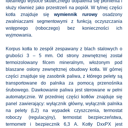
idealnego wysoce skutecznego dopalenia się płonienia i
służy również jako przestrzeń na popiół. W tylnej części
kotła znajduje się
wymiennik rurowy
osadzony
zwalniaczami segmentowymi z funkcją oczyszczania
wstępnego (roboczego) bez konieczności ich
wyjmowania.
Korpus kotła to zespół zespawany z blach stalowych o
grubości 3 – 5 mm. Od strony zewnętrznej został
termoizolowany filcem mineralnym, włożonym pod
blaszane osłony zewnętrznej obudowy kotła. W górnej
części znajduje się zasobnik paliwa, z którego pelety są
transportowane do palnika za pomocą przenośnika
śrubowego. Dawkowanie paliwa jest sterowane w pełni
automatycznie. W przedniej części kotłów znajduje się
panel zawierający: wyłącznik główny, wyłącznik palnika
na pelety (L2) na wypadek czyszczenia, termostat
roboczy (regulacyjny), termostat bezpieczeństwa,
termometr i bezpiecznik 6,3 A. Kotły DxxPX jest