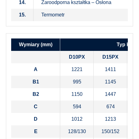
14.
Żaroodporna kształtka – Osłona
15.
Termometr
Wymiary (mm)
Typ kotła
D10PX
D15PX
A
1221
1411
B1
995
1145
B2
1150
1447
C
594
674
D
1012
1213
E
128/130
150/152
1