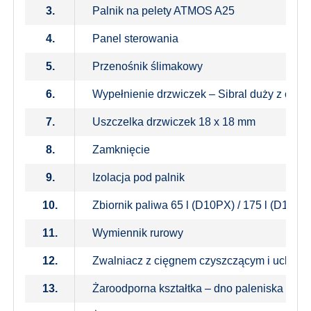
3.
Palnik na pelety ATMOS A25
4.
Panel sterowania
5.
Przenośnik ślimakowy
6.
Wypełnienie drzwiczek – Sibral duży z otwo
7.
Uszczelka drzwiczek 18 x 18 mm
8.
Zamknięcie
9.
Izolacja pod palnik
10.
Zbiornik paliwa 65 l (D10PX) / 175 l (D15P
11.
Wymiennik rurowy
12.
Zwalniacz z cięgnem czyszczącym i uchwy
13.
Żaroodporna kształtka – dno paleniska + ty