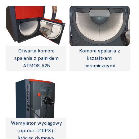
Otwarta komora
Komora spalania z
spalania z palnikiem
kształtkami
ATMOS A25
ceramicznymi
Wentylator wyciągowy
(oprócz D10PX) i
króciec dymowy