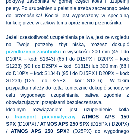
pokrywę zasobnika w górnej części kotła i uzupełnij
pelety. Po uzupełnieniu pelet nie trzeba zaczerpnąć pelet
do przenośnika! Kocioł jest wyposażony w specjalną
funkcję przeciw całkowitemu opróżnieniu przenośnika.
Jeżeli częstotliwość uzupełniania paliwa, jest ze względu
na Twoje potrzeby zbyt niska, możesz dokupić
przedłużenie zasobniku
o wysokości 200 mm (45 l do
D10PX – kod: S1343) (65 l do D15PX i D20PX – kod:
S1233) (90 l do D25PX – kod: S1315) lub 300 mm (68 l
do D10PX – kod: S1344) (95 l do D15PX i D20PX – kod:
S1234) (135 l do D25PX – kod: S1316) . W takim
przypadku należy do kotła koniecznie dokupić schody, w
celu wygodnego uzupełniania paliwa zgodnie z
obowiązującymi przepisami bezpieczeństwa.
Idealnym rozwiązaniem jest uzupełnienie kotła
o
transport pneumatyczny
ATMOS APS 150
SPX
(D10PX) /
ATMOS APS 250 SPX
(D15PX i D20PX)
/
ATMOS APS 250 SPX
2 (D25PX) do wygodnego