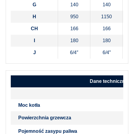
G
140
140
H
950
1150
CH
166
166
I
180
180
J
6/4″
6/4”
Dane techniczne
Moc kotła
Powierzchnia grzewcza
Pojemność zasypu paliwa