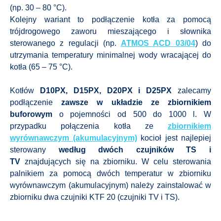
(np. 30 – 80 °C).
Kolejny wariant to podłączenie kotła za pomocą
trójdrogowego zaworu mieszającego i słownika
sterowanego z regulacji (np.
ATMOS ACD 03/04
) do
utrzymania temperatury minimalnej wody wracającej do
kotła (65 – 75 °C).
Kotłów
D10PX, D15PX, D20PX i D25PX
zalecamy
podłączenie
zawsze w układzie ze zbiornikiem
buforowym
o pojemności od 500 do 1000 l. W
przypadku połączenia kotła ze
zbiornikiem
wyrównawczym (akumulacyjnym)
kocioł jest najlepiej
sterowany
według dwóch czujników TS i
TV
znajdujących się na zbiorniku. W celu sterowania
palnikiem za pomocą dwóch temperatur w zbiorniku
wyrównawczym (akumulacyjnym) należy zainstalować w
zbiorniku dwa czujniki KTF 20 (czujniki TV i TS).