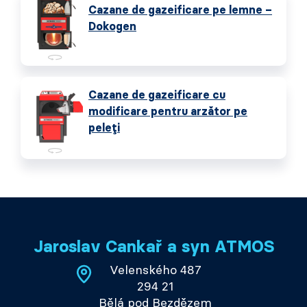
Cazane de gazeificare pe lemne –
Dokogen
Cazane de gazeificare cu
modificare pentru arzător pe
peleți
Jaroslav Cankař a syn ATMOS
Velenského 487
294 21
Bělá pod Bezdězem