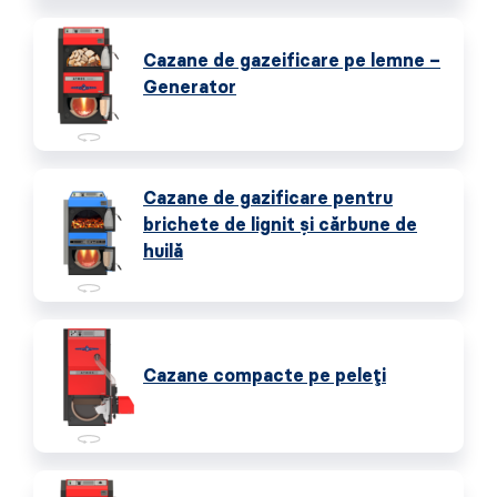
Cazane de gazeificare pe lemne –
Generator
Cazane de gazificare pentru
brichete de lignit și cărbune de
huilă
Cazane compacte pe peleți