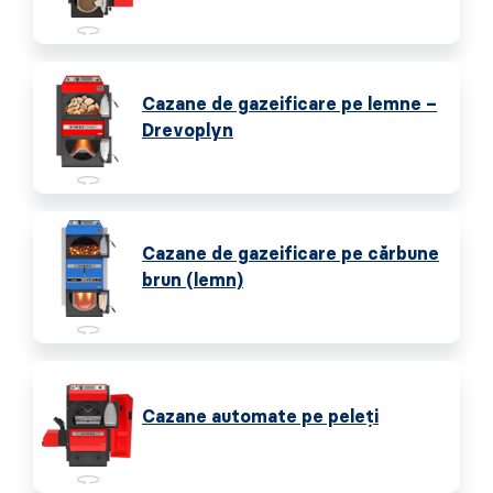
Cazane de gazeificare pe lemne –
Drevoplyn
Cazane de gazeificare pe cărbune
brun (lemn)
Cazane automate pe peleţi