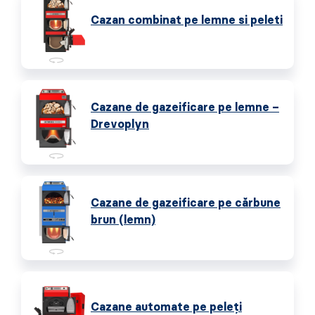
Cazan combinat pe lemne si peleti
Cazane de gazeificare pe lemne –
Drevoplyn
Cazane de gazeificare pe cărbune
brun (lemn)
Cazane automate pe peleţi