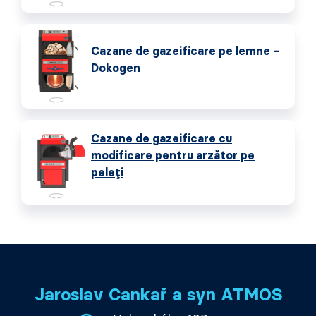
Cazane de gazeificare pe lemne –
Dokogen
Cazane de gazeificare cu
modificare pentru arzător pe
peleți
Jaroslav Cankař a syn ATMOS