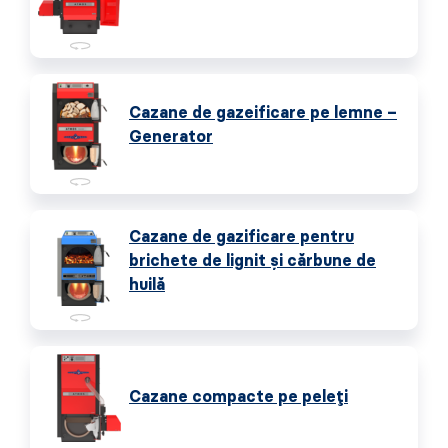
Cazane de gazeificare pe lemne –
Generator
Cazane de gazificare pentru
brichete de lignit și cărbune de
huilă
Cazane compacte pe peleți