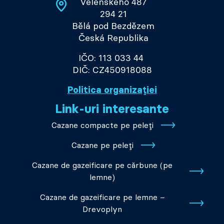
Velenského 487
294 21
Bělá pod Bezdězem
Česká Republika
IČO: 113 033 44
DIČ: CZ450918088
Politica organizației
Link-uri interesante
Cazane compacte pe peleți
Cazane pe peleți
Cazane de gazeificare pe cărbune (pe
lemne)
Cazane de gazeificare pe lemne –
Drevoplyn