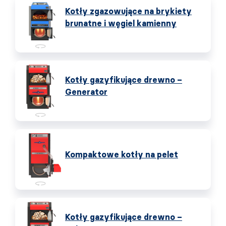
Kotły zgazowujące na brykiety
brunatne i węgiel kamienny
Kotły gazyfikujące drewno –
Generator
Kompaktowe kotły na pelet
Kotły gazyfikujące drewno –