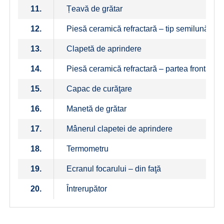
11.
Țeavă de grătar
12.
Piesă ceramică refractară – tip semilună
13.
Clapetă de aprindere
14.
Piesă ceramică refractară – partea frontală a 
15.
Capac de curăţare
16.
Manetă de grătar
17.
Mânerul clapetei de aprindere
18.
Termometru
19.
Ecranul focarului – din faţă
20.
Întrerupător