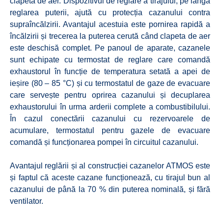
clapeta de aer. Dispozitivul de reglare a tirajului, pe lângă
reglarea puterii, ajută cu protecția cazanului contra
supraîncălzirii. Avantajul acestuia este pornirea rapidă a
încălzirii și trecerea la puterea cerută când clapeta de aer
este deschisă complet. Pe panoul de aparate, cazanele
sunt echipate cu termostat de reglare care comandă
exhaustorul în funcție de temperatura setată a apei de
ieșire (80 – 85 °C) și cu termostatul de gaze de evacuare
care servește pentru oprirea cazanului și decuplarea
exhaustorului în urma arderii complete a combustibilului.
În cazul conectării cazanului cu rezervoarele de
acumulare, termostatul pentru gazele de evacuare
comandă și funcționarea pompei în circuitul cazanului.
Avantajul reglării și al construcției cazanelor ATMOS este
și faptul că aceste cazane funcționează, cu tirajul bun al
cazanului de până la 70 % din puterea nominală, și fără
ventilator.