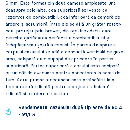
6 mm. Este format din două camere amplasate una
deasupra celeilalte, cea superioară servește ca
rezervor de combustibil, cea inferioară ca cameră de
ardere și scrumieră. Între ele se află un grătar rotativ
nou, protejat prin brevet, din oțel inoxidabil, care
permite gazificarea perfectă a combustibilului și
îndepărtarea ușoară a cenușii. În partea din spate a
corpului cazanului se află o conductă verticală de gaze
arse, echipată cu o supapă de aprindere în partea
superioară. Partea superioară a coșului este echipată
cu un gât de evacuare pentru conectarea la coșul de
fum. Aerul primar și secundar este preîncălzit la o
temperatură ridicată pentru a obține o eficiență
ridicată și o ardere de calitate.
Randamentul cazanului după tip este de 90,4
- 91,1 %