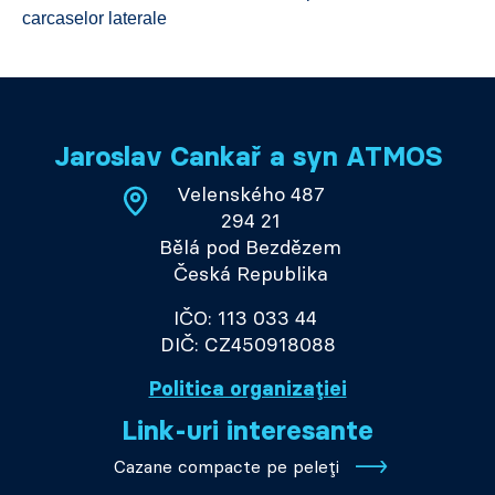
carcaselor laterale
Jaroslav Cankař a syn ATMOS
Velenského 487
294 21
Bělá pod Bezdězem
Česká Republika
IČO: 113 033 44
DIČ: CZ450918088
Politica organizației
Link-uri interesante
Cazane compacte pe peleți