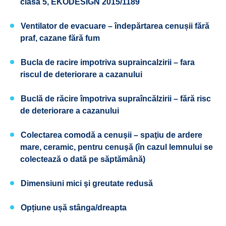
clasa 5, EKODESIGN 2015/1189
Ventilator de evacuare – îndepărtarea cenușii fără
praf, cazane fără fum
Bucla de racire impotriva supraincalzirii – fara
riscul de deteriorare a cazanului
Buclă de răcire împotriva supraîncălzirii
– fără risc
de deteriorare a cazanului
Colectarea comodă a cenuşii – spaţiu de ardere
mare, ceramic, pentru cenuşă (în cazul lemnului se
colectează o dată pe săptămână)
Dimensiuni mici şi greutate redusă
Opțiune ușă stânga/dreapta