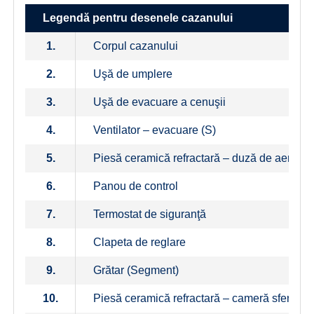
Legendă pentru desenele cazanului
1.
Corpul cazanului
2.
Uşă de umplere
3.
Uşă de evacuare a cenuşii
4.
Ventilator – evacuare (S)
5.
Piesă ceramică refractară – duză de aer
6.
Panou de control
7.
Termostat de siguranţă
8.
Clapeta de reglare
9.
Grătar (Segment)
10.
Piesă ceramică refractară – cameră sferică