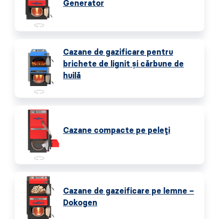
Generator
Cazane de gazificare pentru
brichete de lignit și cărbune de
huilă
Cazane compacte pe peleți
Cazane de gazeificare pe lemne –
Dokogen