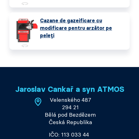
Cazane de gazeificare cu
modificare pentru arzător pe
peleți
Jaroslav Cankař a syn ATMOS
Velenského 487
294 21
Bělá pod Bezdězem
Česká Republika
IČO: 113 033 44