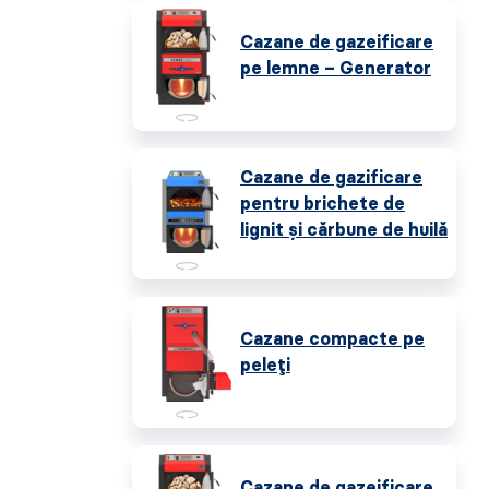
Cazane de gazeificare
pe lemne – Generator
Cazane de gazificare
pentru brichete de
lignit și cărbune de huilă
Cazane compacte pe
peleți
Cazane de gazeificare