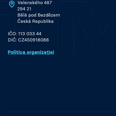
Velenského 487
294 21
Bělá pod Bezdězem
Česká Republika
IČO: 113 033 44
DIČ: CZ450918088
Politica organizației