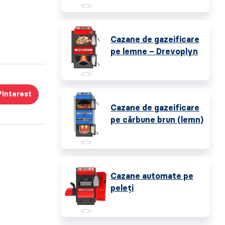
Cazane de gazeificare
pe lemne – Drevoplyn
Pinterest
Cazane de gazeificare
pe cărbune brun (lemn)
Cazane automate pe
peleţi