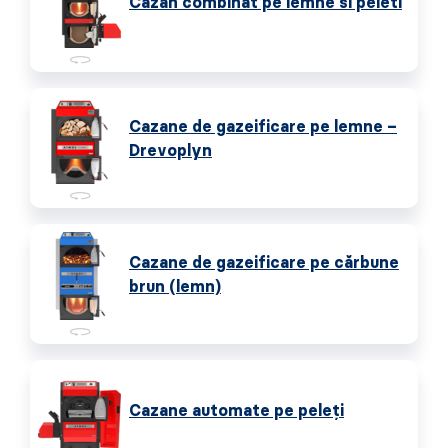
Cazan combinat pe lemne si peleti
Cazane de gazeificare pe lemne –
Drevoplyn
Cazane de gazeificare pe cărbune
brun (lemn)
Cazane automate pe peleţi