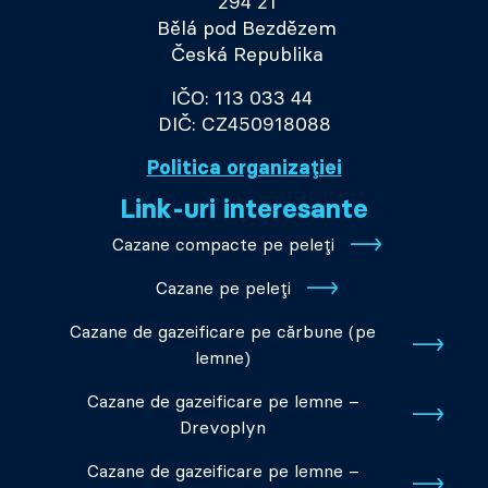
294 21
Bělá pod Bezdězem
Česká Republika
IČO: 113 033 44
DIČ: CZ450918088
Politica organizației
Link-uri interesante
Cazane compacte pe peleți
Cazane pe peleți
Cazane de gazeificare pe cărbune (pe
lemne)
Cazane de gazeificare pe lemne –
Drevoplyn
Cazane de gazeificare pe lemne –