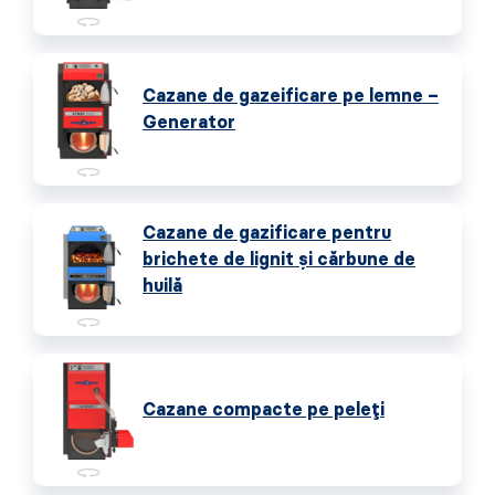
Cazane de gazeificare pe lemne –
Generator
Cazane de gazificare pentru
brichete de lignit și cărbune de
huilă
Cazane compacte pe peleți