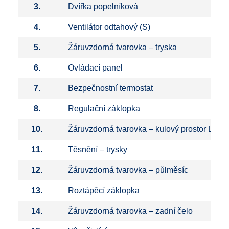
3.
Dvířka popelníková
4.
Ventilátor odtahový (S)
5.
Žáruvzdorná tvarovka – tryska
6.
Ovládací panel
7.
Bezpečnostní termostat
8.
Regulační záklopka
10.
Žáruvzdorná tvarovka – kulový prostor L+ P
11.
Těsnění – trysky
12.
Žáruvzdorná tvarovka – půlměsíc
13.
Roztápěcí záklopka
14.
Žáruvzdorná tvarovka – zadní čelo