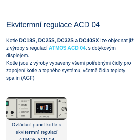
Ekvitermní regulace ACD 04
Kotle
DC18S,
DC25S, DC32S a DC40SX
lze objednat již
z výroby s regulací
ATMOS ACD 04
, s dotykovým
displejem.
Kotle jsou z výroby vybaveny všemi potřebnými čidly pro
zapojení kotle a topného systému, včetně čidla teploty
spalin (AGF).
Ovládací panel kotle s
ekvitermní regulací
ATMOS ACD 04