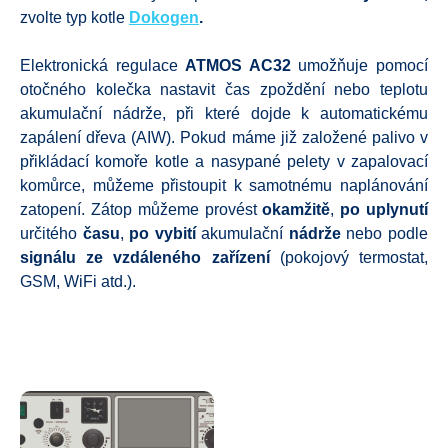
zvolte typ kotle
Dokogen
.
Elektronická regulace
ATMOS AC32
umožňuje pomocí
otočného kolečka nastavit čas zpoždění nebo teplotu
akumulační nádrže, při které dojde k automatickému
zapálení dřeva (AIW). Pokud máme již založené palivo v
přikládací komoře kotle a nasypané pelety v zapalovací
komůrce, můžeme přistoupit k samotnému naplánování
zatopení. Zátop můžeme provést
okamžitě
,
po uplynutí
určitého
času
,
po
vybití
akumulační
nádrže
nebo podle
signálu ze vzdáleného zařízení
(pokojový termostat,
GSM, WiFi atd.).