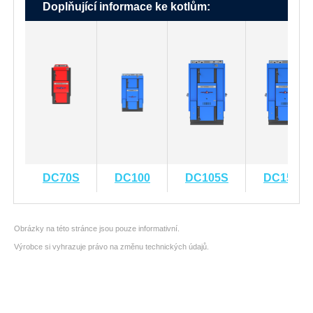
Doplňující informace ke kotlům:
DC70S
DC100
DC105S
DC150S
Obrázky na této stránce jsou pouze informativní.
Výrobce si vyhrazuje právo na změnu technických údajů.