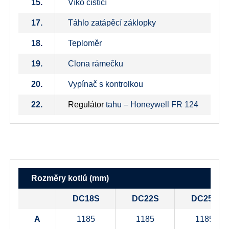
15.
Víko čistící
17.
Táhlo zatápěcí záklopky
18.
Teploměr
19.
Clona rámečku
20.
Vypínač s kontrolkou
22.
Regulátor
tahu – Honeywell FR 124
Rozměry kotlů (mm)
DC18S
DC22S
DC25S
A
1185
1185
1185