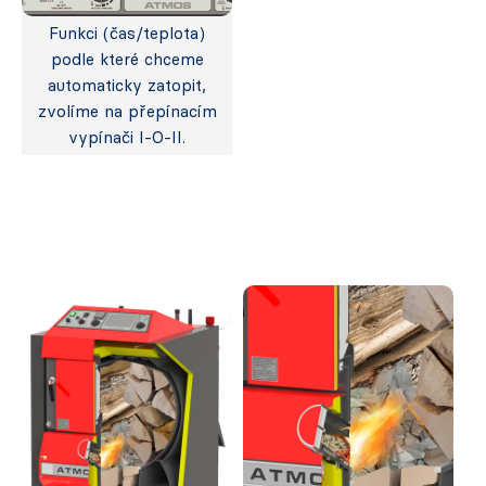
Funkci (čas/teplota)
podle které chceme
automaticky zatopit,
zvolíme na přepínacím
vypínači I-O-II.