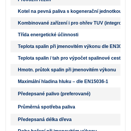
Kotel na pevná paliva s kogenerační jednotkou
Kombinované zařízení i pro ohřev TUV (integrovaný b
Třída energetické účinnosti
Teplota spalin při jmenovitém výkonu dle EN303-5
Teplota spalin / tah pro výpočet spalinové cesty (k
Hmotn. průtok spalin při jmenovitém výkonu
Maximální hladina hluku – dle EN15036-1
Předepsané palivo (preferované)
Průměrná spotřeba paliva
Předepsaná délka dřeva