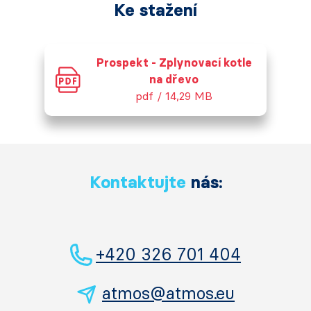
Ke stažení
Prospekt - Zplynovací kotle
na dřevo
pdf / 14,29 MB
Kontaktujte
nás:
+420 326 701 404
atmos@atmos.eu