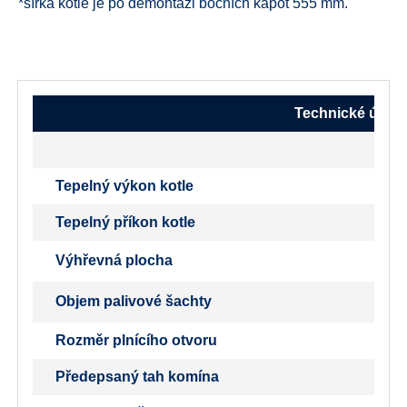
*šířka kotle je po demontáži bočních kapot 555 mm.
Technické údaje
Tepelný výkon kotle
Tepelný příkon kotle
Výhřevná plocha
Objem palivové šachty
Rozměr plnícího otvoru
Předepsaný tah komína