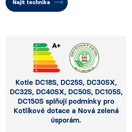
Najít technika
Kotle DC18S, DC25S, DC30SX,
DC32S, DC40SX, DC50S, DC105S,
DC150S splňují podmínky pro
Kotlíkové dotace a Nová zelená
úsporám.