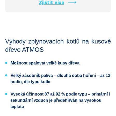
Zjistit více
Výhody zplynovacích kotlů na kusové
dřevo ATMOS
Možnost spalovat
velké kusy dřeva
Velký zásobník paliva
– dlouhá doba hoření – až 12
hodin, dle typu kotle
Vysoká účinnost 87 až 92 %
podle typu – primární i
sekundární vzduch je předehříván na vysokou
teplotu