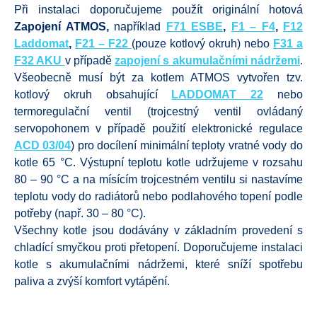
Při instalaci doporučujeme použít originální hotová
Zapojení ATMOS,
například
F71 ESBE
,
F1 – F4
,
F12
Laddomat
,
F21 – F22
(pouze kotlový okruh) nebo
F31 a
F32 AKU
v případě
zapojení s akumulačními nádržemi
.
Všeobecně musí být za kotlem ATMOS vytvořen tzv.
kotlový okruh obsahující
LADDOMAT 22
nebo
termoregulační ventil (trojcestný ventil ovládaný
servopohonem v případě použití elektronické regulace
ACD 03/04
) pro docílení minimální teploty vratné vody do
kotle 65 °C. Výstupní teplotu kotle udržujeme v rozsahu
80 – 90 °C a na mísícím trojcestném ventilu si nastavíme
teplotu vody do radiátorů nebo podlahového topení podle
potřeby (např. 30 – 80 °C).
Všechny kotle jsou dodávány v základním provedení s
chladící smyčkou proti přetopení. Doporučujeme instalaci
kotle s akumulačními nádržemi, které sníží spotřebu
paliva a zvýší komfort vytápění.