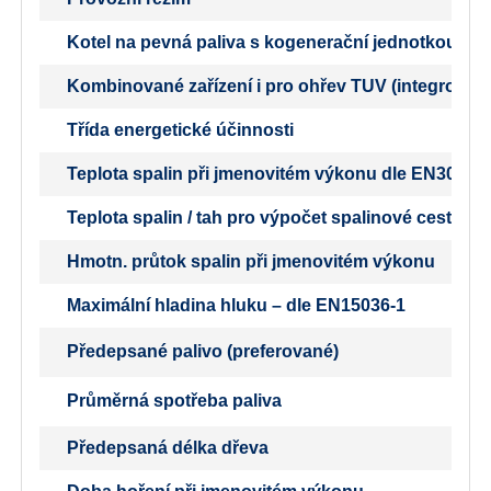
Kotel na pevná paliva s kogenerační jednotkou
Kombinované zařízení i pro ohřev TUV (integrovaný b
Třída energetické účinnosti
Teplota spalin při jmenovitém výkonu dle EN303-5
Teplota spalin / tah pro výpočet spalinové cesty (k
Hmotn. průtok spalin při jmenovitém výkonu
Maximální hladina hluku – dle EN15036-1
Předepsané palivo (preferované)
Průměrná spotřeba paliva
Předepsaná délka dřeva