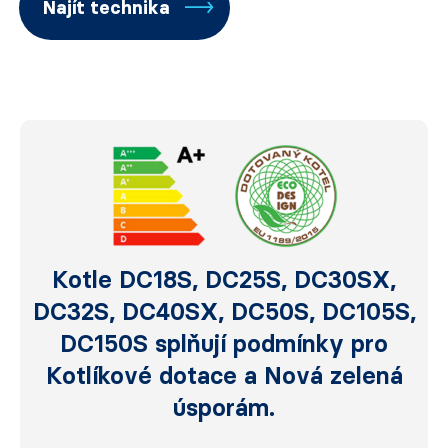
Najít technika
Kotle DC18S, DC25S, DC30SX,
DC32S, DC40SX, DC50S, DC105S,
DC150S splňují podmínky pro
Kotlíkové dotace a Nová zelená
úsporám.