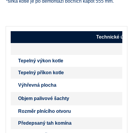
*šířka kotle je po demontáži bočních kapot 555 mm.
Technické údaje
Tepelný výkon kotle
Tepelný příkon kotle
Výhřevná plocha
Objem palivové šachty
Rozměr plnícího otvoru
Předepsaný tah komína