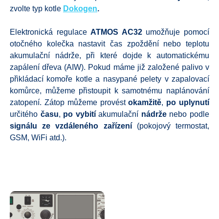
zvolte typ kotle
Dokogen
.
Elektronická regulace
ATMOS AC32
umožňuje pomocí
otočného kolečka nastavit čas zpoždění nebo teplotu
akumulační nádrže, při které dojde k automatickému
zapálení dřeva (AIW). Pokud máme již založené palivo v
přikládací komoře kotle a nasypané pelety v zapalovací
komůrce, můžeme přistoupit k samotnému naplánování
zatopení. Zátop můžeme provést
okamžitě
,
po uplynutí
určitého
času
,
po
vybití
akumulační
nádrže
nebo podle
signálu ze vzdáleného zařízení
(pokojový termostat,
GSM, WiFi atd.).