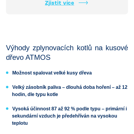
Zjistit více
Výhody zplynovacích kotlů na kusové
dřevo ATMOS
Možnost spalovat
velké kusy dřeva
Velký zásobník paliva
– dlouhá doba hoření – až 12
hodin, dle typu kotle
Vysoká účinnost 87 až 92 %
podle typu – primární i
sekundární vzduch je předehříván na vysokou
teplotu