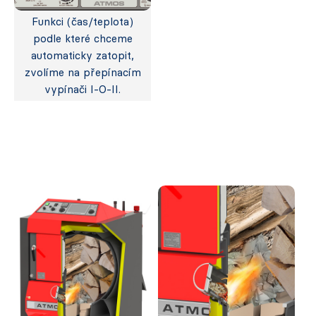
Funkci (čas/teplota)
podle které chceme
automaticky zatopit,
zvolíme na přepínacím
vypínači I-O-II.