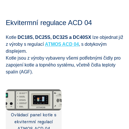
Ekvitermní regulace ACD 04
Kotle
DC18S,
DC25S, DC32S a DC40SX
lze objednat již
z výroby s regulací
ATMOS ACD 04
, s dotykovým
displejem.
Kotle jsou z výroby vybaveny všemi potřebnými čidly pro
zapojení kotle a topného systému, včetně čidla teploty
spalin (AGF).
Ovládací panel kotle s
ekvitermní regulací
ATMOS ACD 04