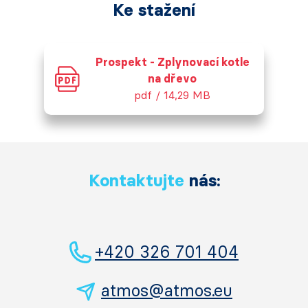
Ke stažení
Prospekt - Zplynovací kotle
na dřevo
pdf / 14,29 MB
Kontaktujte
nás:
+420 326 701 404
atmos@atmos.eu