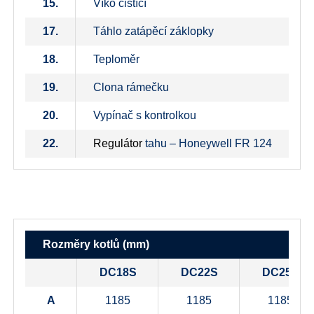
15.
Víko čistící
17.
Táhlo zatápěcí záklopky
18.
Teploměr
19.
Clona rámečku
20.
Vypínač s kontrolkou
22.
Regulátor
tahu – Honeywell FR 124
Rozměry kotlů (mm)
DC18S
DC22S
DC25S
A
1185
1185
1185