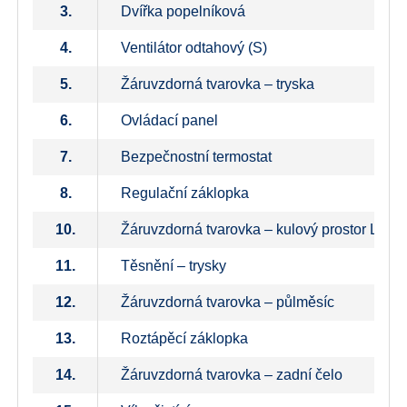
3.
Dvířka popelníková
4.
Ventilátor odtahový (S)
5.
Žáruvzdorná tvarovka – tryska
6.
Ovládací panel
7.
Bezpečnostní termostat
8.
Regulační záklopka
10.
Žáruvzdorná tvarovka – kulový prostor L+ P
11.
Těsnění – trysky
12.
Žáruvzdorná tvarovka – půlměsíc
13.
Roztápěcí záklopka
14.
Žáruvzdorná tvarovka – zadní čelo