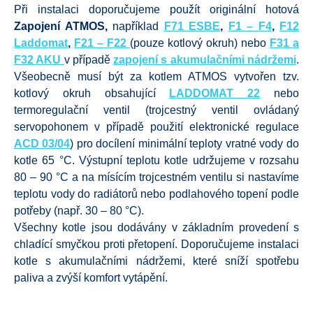
Při instalaci doporučujeme použít originální hotová
Zapojení ATMOS,
například
F71 ESBE
,
F1 – F4
,
F12
Laddomat
,
F21 – F22
(pouze kotlový okruh) nebo
F31 a
F32 AKU
v případě
zapojení s akumulačními nádržemi
.
Všeobecně musí být za kotlem ATMOS vytvořen tzv.
kotlový okruh obsahující
LADDOMAT 22
nebo
termoregulační ventil (trojcestný ventil ovládaný
servopohonem v případě použití elektronické regulace
ACD 03/04
) pro docílení minimální teploty vratné vody do
kotle 65 °C. Výstupní teplotu kotle udržujeme v rozsahu
80 – 90 °C a na mísícím trojcestném ventilu si nastavíme
teplotu vody do radiátorů nebo podlahového topení podle
potřeby (např. 30 – 80 °C).
Všechny kotle jsou dodávány v základním provedení s
chladící smyčkou proti přetopení. Doporučujeme instalaci
kotle s akumulačními nádržemi, které sníží spotřebu
paliva a zvýší komfort vytápění.