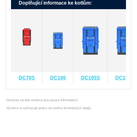
Doplňující informace ke kotlům:
DC70S
DC100
DC105S
DC150S
Obrázky na této stránce jsou pouze informativní.
Výrobce si vyhrazuje právo na změnu technických údajů.