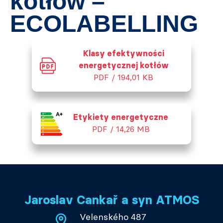
kotłów –
ECOLABELLING
Klasy efektywności
energetycznej kotłów
PDF / 194,01 KB
Etykiety energetyczne
PDF / 14,26 MB
Jaroslav Cankař a syn ATMOS
Velenského 487