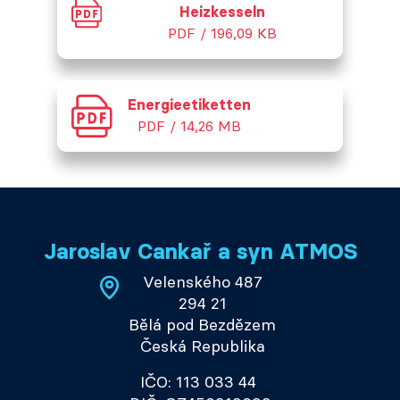
Heizkesseln
PDF / 196,09 KB
Energieetiketten
PDF / 14,26 MB
Jaroslav Cankař a syn ATMOS
Velenského 487
294 21
Bělá pod Bezdězem
Česká Republika
IČO: 113 033 44