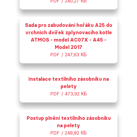
PDF / 240,27 КБ
Sada pro zabudování hořáku A25 do
vrchních dvířek zplynovacího kotle
ATMOS - model AC07X - A45 -
Model 2017
PDF / 247,63 КБ
Instalace textilního zásobníku na
pelety
PDF / 473,92 КБ
Postup plnění textilního zásobníku
na pelety
PDF / 248,82 КБ