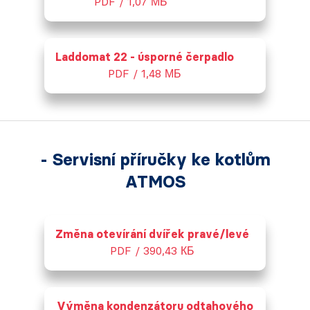
PDF / 1,07 МБ
Laddomat 22 - úsporné čerpadlo
PDF / 1,48 МБ
- Servisní příručky ke kotlům
ATMOS
Změna otevírání dvířek pravé/levé
PDF / 390,43 КБ
Výměna kondenzátoru odtahového