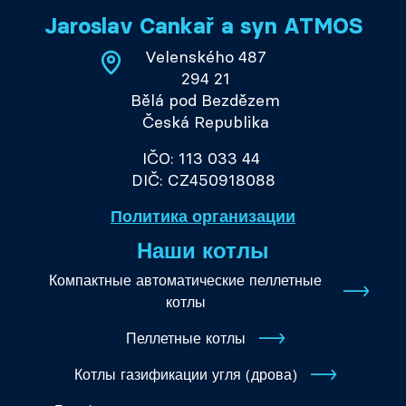
Jaroslav Cankař a syn ATMOS
Velenského 487
294 21
Bělá pod Bezdězem
Česká Republika
IČO: 113 033 44
DIČ: CZ450918088
Политика организации
Наши котлы
Компактные автоматические пеллетные
котлы
Пеллетные котлы
Котлы газификации угля (дрова)