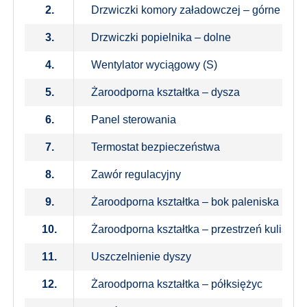
2.
Drzwiczki komory załadowczej – górne
3.
Drzwiczki popielnika – dolne
4.
Wentylator wyciągowy (S)
5.
Żaroodporna kształtka – dysza
6.
Panel sterowania
7.
Termostat bezpieczeństwa
8.
Zawór regulacyjny
9.
Żaroodporna kształtka – bok paleniska
10.
Żaroodporna kształtka – przestrzeń kulista L
11.
Uszczelnienie dyszy
12.
Żaroodporna kształtka – półksiężyc