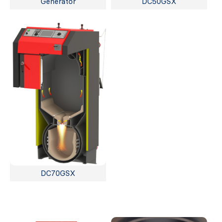
Generator
DC50GSX
DC70GSX