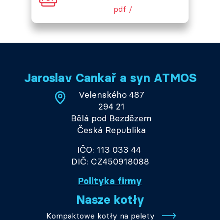
pdf /
Jaroslav Cankař a syn ATMOS
Velenského 487
294 21
Bělá pod Bezdězem
Česká Republika
IČO: 113 033 44
DIČ: CZ450918088
Polityka firmy
Nasze kotły
Kompaktowe kotły na pelety