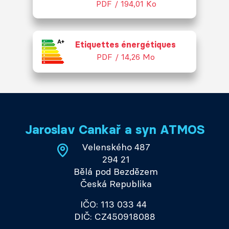
PDF / 194,01 Ko
Etiquettes énergétiques
PDF / 14,26 Mo
Jaroslav Cankař a syn ATMOS
Velenského 487
294 21
Bělá pod Bezdězem
Česká Republika
IČO: 113 033 44
DIČ: CZ450918088