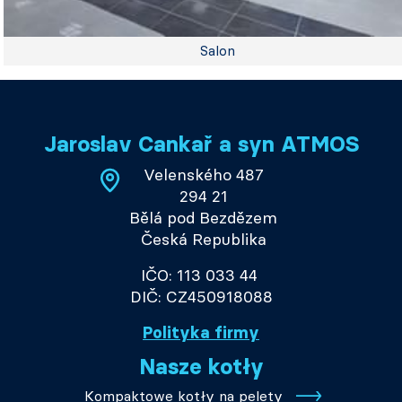
Salon
Jaroslav Cankař a syn ATMOS
Velenského 487
294 21
Bělá pod Bezdězem
Česká Republika
IČO: 113 033 44
DIČ: CZ450918088
Polityka firmy
Nasze kotły
Kompaktowe kotły na pelety