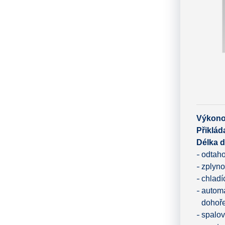
Výkono
Přiklád
Délka d
odtaho
zplyno
chladí
automa
dohoře
spalov