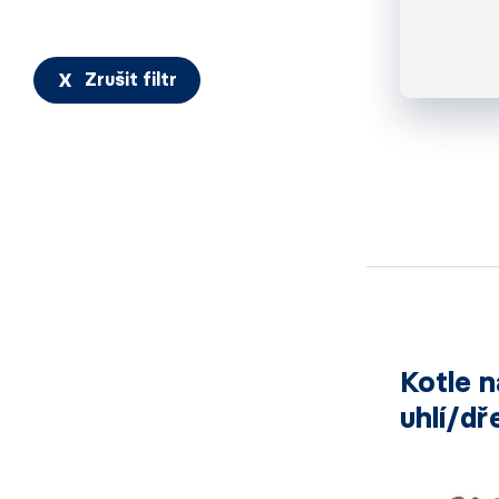
Zrušit filtr
Kotle n
uhlí/dř