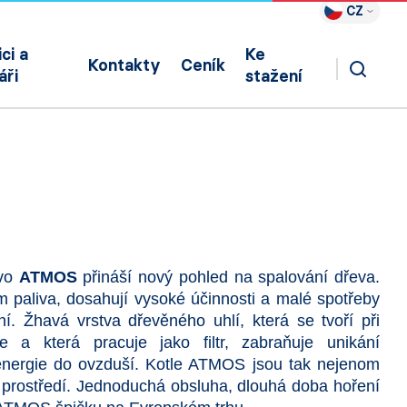
CZ
ci a
Ke
Kontakty
Ceník
áři
stažení
evo
ATMOS
přináší nový pohled na spalování dřeva.
paliva, dosahují vysoké účinnosti a malé spotřeby
ní. Žhavá vrstva dřevěného uhlí, která se tvoří při
e a která pracuje jako filtr, zabraňuje unikání
energie do ovzduší. Kotle ATMOS jsou tak nejenom
u prostředí. Jednoduchá obsluha, dlouhá doba hoření