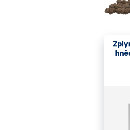
Zply
hněd