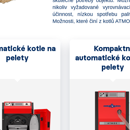
skutečné potřeby objektu. Možn
nikoliv vyžadované vyrovnávací
účinnost, nízkou spotřebu pal
Možnosti, které činí z kotlů ATM
atické kotle na
Kompaktn
pelety
automatické ko
pelety