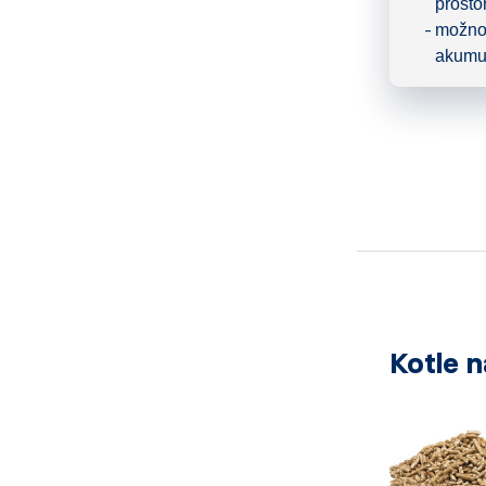
prosto
možnos
akumu
Kotle n