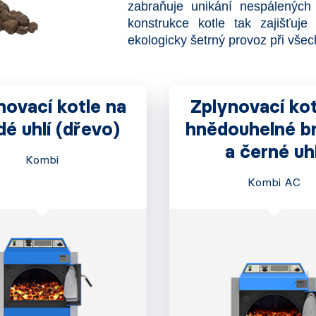
zabraňuje unikání nespálených 
konstrukce kotle tak zajišťuj
ekologicky šetrný provoz při všec
novací kotle na
Zplynovací kot
é uhlí (dřevo)
hnědouhelné br
a černé uhl
Kombi
Kombi AC