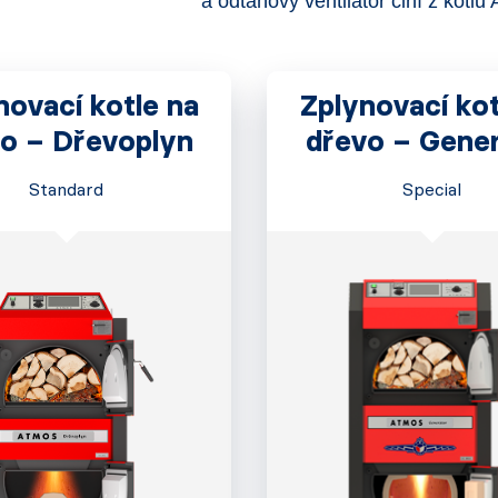
a odtahový ventilátor činí z kot
novací kotle na
Zplynovací kot
o – Dřevoplyn
dřevo – Gene
Standard
Special