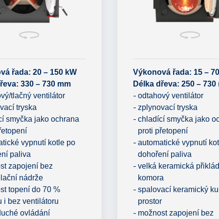
vá řada: 20 – 150 kW
Výkonová řada: 15 – 7
řeva: 330 – 730 mm
Délka dřeva: 250 – 73
vý/tlačný ventilátor
odtahový ventilátor
vací tryska
zplynovací tryska
cí smyčka jako ochrana
chladící smyčka jako o
přetopení
proti přetopení
tické vypnutí kotle po
automatické vypnutí kot
ní paliva
dohoření paliva
t zapojení bez
velká keramická přiklá
lační nádrže
komora
t topení do 70 %
spalovací keramický ku
 i bez ventilátoru
prostor
duché ovládání
možnost zapojení bez