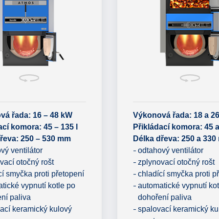
vá řada: 16 – 48 kW
Výkonová řada:
18 a 2
ací komora: 45 – 135 l
Přikládací komora:
45 a
řeva: 250 – 530 mm
Délka dřeva: 250 a 33
vý ventilátor
odtahový ventilátor
vací otočný rošt
zplynovací otočný rošt
cí smyčka proti přetopení
chladící smyčka proti p
tické vypnutí kotle po
automatické vypnutí kot
ní paliva
dohoření paliva
ací keramický kulový
spalovací keramický ku