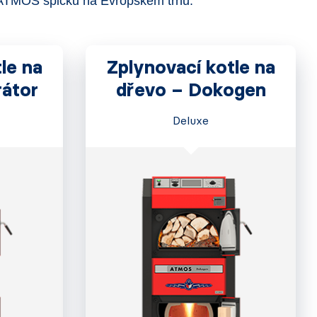
lů ATMOS špičku na Evropském trhu.
le na
Zplynovací kotle na
rátor
dřevo – Dokogen
Deluxe