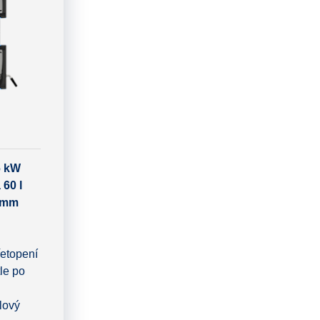
6 kW
 60 l
0 mm
řetopení
le po
lový