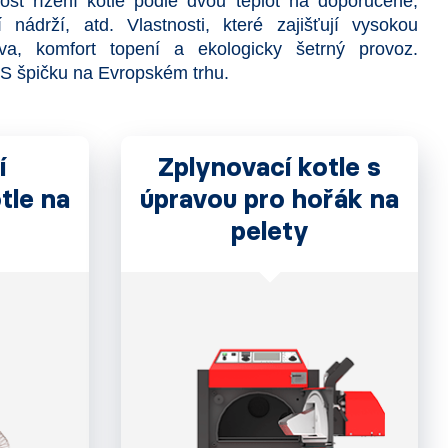
ost řízení kotle podle dvou teplot na doporučené,
 nádrží, atd. Vlastnosti, které zajišťují vysokou
iva, komfort topení a ekologicky šetrný provoz.
OS špičku na Evropském trhu.
í
Zplynovací kotle s
tle na
úpravou pro hořák na
pelety