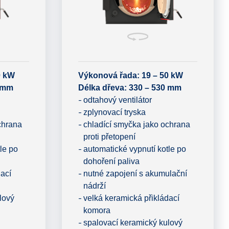
0 kW
Výkonová řada: 19 – 50 kW
0 mm
Délka dřeva: 330 – 530 mm
odtahový ventilátor
zplynovací tryska
chrana
chladící smyčka jako ochrana
proti přetopení
le po
automatické vypnutí kotle po
dohoření paliva
dací
nutné zapojení s akumulační
nádrží
lový
velká keramická přikládací
komora
spalovací keramický kulový