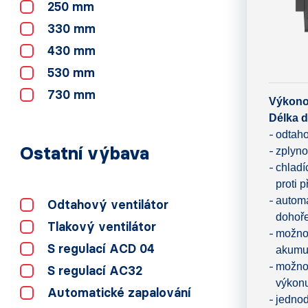
250 mm
330 mm
430 mm
530 mm
730 mm
Výkono
Délka d
odtaho
Ostatní výbava
zplyno
chladí
proti 
automa
Odtahový ventilátor
dohoře
Tlakový ventilátor
možnos
S regulací ACD 04
akumu
možnos
S regulací AC32
výkonu
Automatické zapalování
jedno