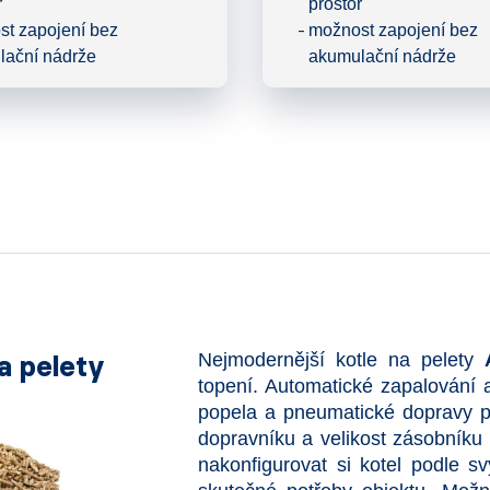
r
prostor
t zapojení bez
možnost zapojení bez
lační nádrže
akumulační nádrže
a pelety
Nejmodernější kotle na pelety
topení. Automatické zapalování 
popela a pneumatické dopravy pa
dopravníku a velikost zásobníku 
nakonfigurovat si kotel podle s