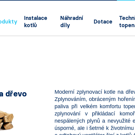
Instalace
Náhradní
Techni
odukty
Dotace
kotlů
díly
topen
a dřevo
Moderní zplynovací kotle na dř
Zplynováním, obráceným hořením 
paliva při velkém komfortu tope
zplynování v přikládací komoř
nespálených plynů a nevyužité 
úsporné, ale i šetrné k životním