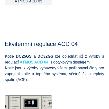
ATMOS ACD 03
Ekvitermní regulace ACD 04
Kotle
DC25GS
a
DC32GS
lze objednat již z výroby s
regulací
ATMOS ACD 04
, s dotykovým displejem.
Kotle jsou z výroby vybaveny všemi potřebnými čidly pro
zapojení kotle a topného systému, včetně čidla teploty
spalin (AGF).