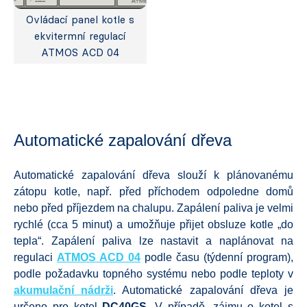
Ovládací panel kotle s
ekvitermní regulací
ATMOS ACD 04
Automatické zapalování dřeva
Automatické zapalování dřeva slouží k plánovanému
zátopu kotle, např. před příchodem odpoledne domů
nebo před příjezdem na chalupu. Zapálení paliva je velmi
rychlé (cca 5 minut) a umožňuje přijet obsluze kotle „do
tepla“. Zapálení paliva lze nastavit a naplánovat na
regulaci
ATMOS ACD 04
podle času (týdenní program),
podle požadavku topného systému nebo podle teploty v
akumulační nádrži
. Automatické zapalování dřeva je
určeno pro kotel
DC40GS.
V případě, zájmu o kotel s