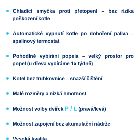
Chladící smyčka proti přetopení
– bez rizika
poškození kotle
Automatické vypnutí kotle po dohoření paliva
–
spalinový termostat
Pohodlné vybírání popela
– velký prostor pro
popel (u dřeva vybíráme 1x týdně)
Kotel bez trubkovnice
– snazší čištění
Malé rozměry a nízká hmotnost
P / L
Možnost volby dvířek
(pravá
/levá)
Možnost zapojení bez akumulační nádrže
Vysoká kvalita