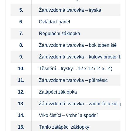
5.
Žáruvzdorná tvarovka – tryska
6.
Ovládací panel
7.
Regulační záklopka
8.
Žáruvzdorná tvarovka – bok topeniště
9.
Žáruvzdorná tvarovka – kulový prostor L + P
10.
Těsnění – trysky – 12 x 12 (14 x 14)
11.
Žáruvzdorná tvarovka – půlměsíc
12.
Zatápěcí záklopka
13.
Žáruvzdorná tvarovka – zadní čelo kul. prost
14.
Víko čistící – vrchní a spodní
15.
Táhlo zatápěcí záklopky