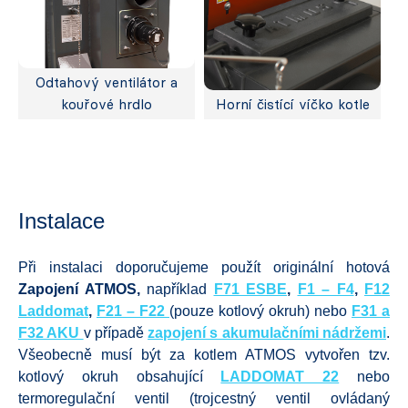
Odtahový ventilátor a
kouřové hrdlo
Horní čistící víčko kotle
Instalace
Při instalaci doporučujeme použít originální hotová
Zapojení ATMOS,
například
F71 ESBE
,
F1 – F4
,
F12
Laddomat
,
F21 – F22
(pouze kotlový okruh) nebo
F31 a
F32 AKU
v případě
zapojení s akumulačními nádržemi
.
Všeobecně musí být za kotlem ATMOS vytvořen tzv.
kotlový okruh obsahující
LADDOMAT 22
nebo
termoregulační ventil (trojcestný ventil ovládaný