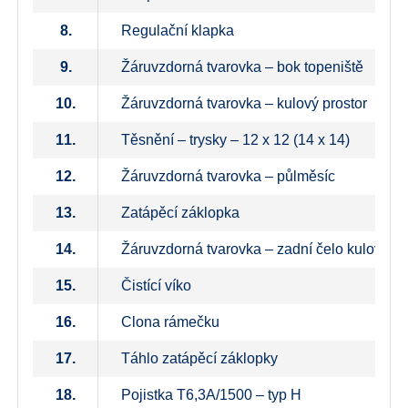
8.
Regulační klapka
9.
Žáruvzdorná tvarovka – bok topeniště
10.
Žáruvzdorná tvarovka – kulový prostor
11.
Těsnění – trysky – 12 x 12 (14 x 14)
12.
Žáruvzdorná tvarovka – půlměsíc
13.
Zatápěcí záklopka
14.
Žáruvzdorná tvarovka – zadní čelo kulového
15.
Čistící víko
16.
Clona rámečku
17.
Táhlo zatápěcí záklopky
18.
Pojistka T6,3A/1500 – typ H