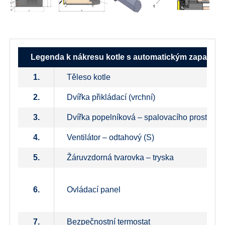
Legenda k nákresu kotle s automatickým zapalová
1.
Těleso kotle
2.
Dvířka přikládací (vrchní)
3.
Dvířka popelníková – spalovacího prostoru (
4.
Ventilátor – odtahový (S)
5.
Žáruvzdorná tvarovka – tryska
6.
Ovládací panel
7.
Bezpečnostní termostat