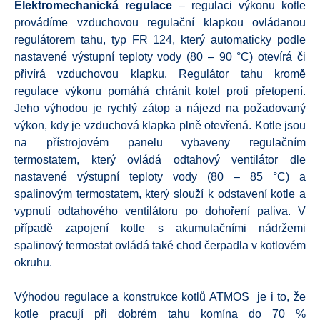
Elektromechanická
regulace
– regulaci výkonu kotle
provádíme vzduchovou regulační klapkou ovládanou
regulátorem tahu, typ FR 124, který automaticky podle
nastavené výstupní teploty vody (80 – 90 °C) otevírá či
přivírá vzduchovou klapku. Regulátor tahu kromě
regulace výkonu pomáhá chránit kotel proti přetopení.
Jeho výhodou je rychlý zátop a nájezd na požadovaný
výkon, kdy je vzduchová klapka plně otevřená. Kotle jsou
na přístrojovém panelu vybaveny regulačním
termostatem, který ovládá odtahový ventilátor dle
nastavené výstupní teploty vody (80 – 85 °C) a
spalinovým termostatem, který slouží k odstavení kotle a
vypnutí odtahového ventilátoru po dohoření paliva. V
případě zapojení kotle s akumulačními nádržemi
spalinový termostat ovládá také chod čerpadla v kotlovém
okruhu.
Výhodou regulace a konstrukce kotlů ATMOS je i to, že
kotle pracují při dobrém tahu komína do 70 %