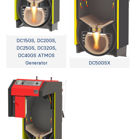
DC15GS, DC20GS,
DC25GS, DC32GS,
DC40GS ATMOS
Generator
DC50GSX