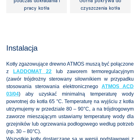
podczas dokładania i
Górna pokrywa do
pracy kotła
czyszczenia kotła
Instalacja
Kotły zgazowujące drewno ATMOS muszą być połączone
z
LADDOMAT 22
lub zaworem termoregulacyjnym
(zawór trójdrożny sterowany siłownikiem w przypadku
stosowania sterowania elektronicznego
ATMOS ACD
03/04
) aby uzyskać minimalną temperaturę wody
powrotnej do kotła 65 °C. Temperaturę na wyjściu z kotła
utrzymujemy w przedziale 80 – 90°C, a na trójdrogowym
zaworze mieszającym ustawiamy temperaturę wody dla
grzejników lub ogrzewania podłogowego według potrzeb
(np. 30 – 80°C).
Wszystkie kotły dostarczane są w wersji podstawowej z