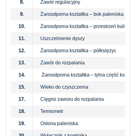
8.
Zawór regulacyjny
9.
Żaroodporna kształtka – bok paleniska
10.
Żaroodporna kształtka – przestrzeń kulista L
11.
Uszczelnienie dyszy
12.
Żaroodporna kształtka – półksiężyc
13.
Zawór do rozpalania
14.
Żaroodporna kształtka – tylna część kształt
15.
Wieko do czyszczenia
17.
Cięgno zaworu do rozpalania
18.
Termometr
19.
Osłona paleniska
20.
Wyłącznik z kontrolką