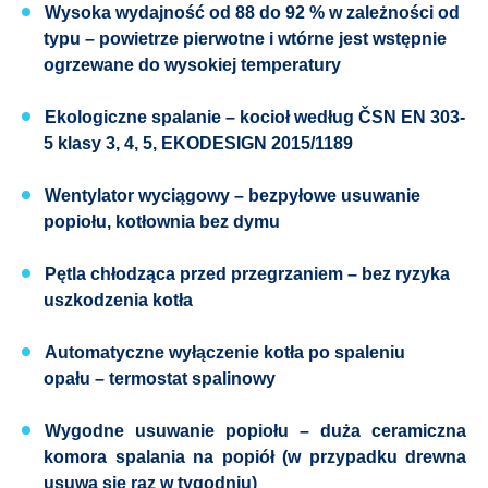
Wysoka wydajność od 88 do 92 %
w zależności od
typu – powietrze pierwotne i wtórne jest wstępnie
ogrzewane do wysokiej temperatury
Ekologiczne spalanie
– kocioł według
ČSN EN 303-
5 klasy 3, 4, 5
, EKODESIGN
2015/1189
Wentylator wyciągowy
– bezpyłowe usuwanie
popiołu, kotłownia bez dymu ​ ​
Pętla chłodząca przed przegrzaniem
– bez ryzyka
uszkodzenia kotła
Automatyczne wyłączenie kotła po spaleniu
opału
– termostat spalinowy
Wygodne usuwanie popiołu
– duża ceramiczna
komora spalania na popiół (w przypadku drewna
usuwa się raz w tygodniu)