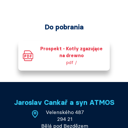
Do pobrania
Prospekt - Kotły zgazujące
na drewno
pdf /
Jaroslav Cankař a syn ATMOS
Velenského 487
294 21
Bělá pod Bezdězem