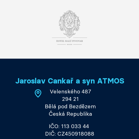
Jaroslav Cankař a syn ATMOS
Velenského 487
294 21
Bělá pod Bezdězem
Česká Republika
IČO: 113 033 44
DIČ: CZ450918088