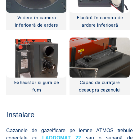
Vedere în camera
Flacără în camera de
inferioară de ardere
ardere inferioară
Exhaustor și gură de
Capac de curățare
fum
deasupra cazanului
Instalare
Cazanele de gazeificare pe lemne ATMOS trebuie
conectate cu
LADDOMAT 22
sau o supapă de