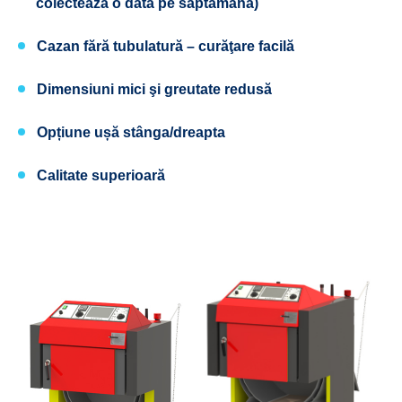
colectează o dată pe săptămână)
Cazan fără tubulatură – curăţare facilă
Dimensiuni mici şi greutate redusă
Opțiune ușă stânga/dreapta
Calitate superioară