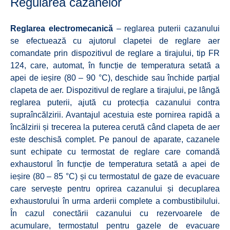
Regularea cazanelor
Reglarea electromecanică
– reglarea puterii cazanului
se efectuează cu ajutorul clapetei de reglare aer
comandate prin dispozitivul de reglare a tirajului, tip FR
124, care, automat, în funcție de temperatura setată a
apei de ieșire (80 – 90 °C), deschide sau închide parțial
clapeta de aer. Dispozitivul de reglare a tirajului, pe lângă
reglarea puterii, ajută cu protecția cazanului contra
supraîncălzirii. Avantajul acestuia este pornirea rapidă a
încălzirii și trecerea la puterea cerută când clapeta de aer
este deschisă complet. Pe panoul de aparate, cazanele
sunt echipate cu termostat de reglare care comandă
exhaustorul în funcție de temperatura setată a apei de
ieșire (80 – 85 °C) și cu termostatul de gaze de evacuare
care servește pentru oprirea cazanului și decuplarea
exhaustorului în urma arderii complete a combustibilului.
În cazul conectării cazanului cu rezervoarele de
acumulare, termostatul pentru gazele de evacuare