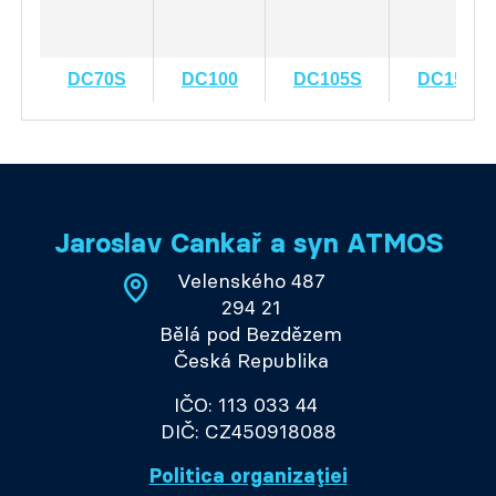
DC70S
DC100
DC105S
DC150S
Jaroslav Cankař a syn ATMOS
Velenského 487
294 21
Bělá pod Bezdězem
Česká Republika
IČO: 113 033 44
DIČ: CZ450918088
Politica organizației