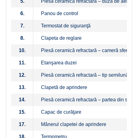
5.
Piesă ceramică refractară – duză de aer
6.
Panou de control
7.
Termostat de siguranţă
8.
Clapeta de reglare
10.
Piesă ceramică refractară – cameră sferică
11.
Etanşarea duzei
12.
Piesă ceramică refractară – tip semilună
13.
Clapetă de aprindere
14.
Piesă ceramică refractară – partea din spate
15.
Capac de curăţare
17.
Mânerul clapetei de aprindere
18.
Termometru