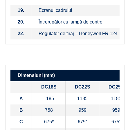
19.
Ecranul cadrului
20.
Întrerupător cu lampă de control
22.
Regulator de tiraj – Honeywell FR 124
Dimensiuni (mm)
DC18S
DC22S
DC25S
A
1185
1185
1185
B
758
959
959
C
675*
675*
675*