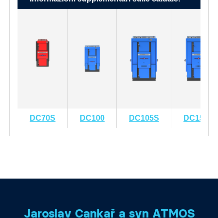
DC70S
DC100
DC105S
DC150S
Jaroslav Cankař a syn ATMOS