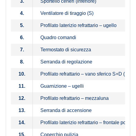
3.
Sportello ceneri (inferiore)
4.
Ventilatore di tiraggio (S)
5.
Profilato laterizio refrattario – ugello
6.
Quadro comandi
7.
Termostato di sicurezza
8.
Serranda di regolazione
10.
Profilato refrattario – vano sferico S+D (DC1
11.
Guarnizione – ugelli
12.
Profilato refrattario – mezzaluna
13.
Serranda di accensione
14.
Profilato laterizio refrattario – frontale poste
15.
Coperchio pulizia