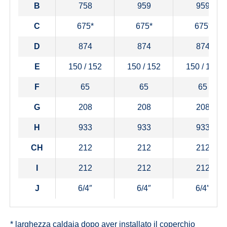
B
758
959
959
C
675*
675*
675*
D
874
874
874
E
150 / 152
150 / 152
150 / 152
F
65
65
65
G
208
208
208
H
933
933
933
CH
212
212
212
I
212
212
212
J
6/4″
6/4″
6/4″
* larghezza caldaia dopo aver installato il coperchio