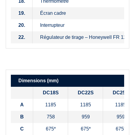
18.
Thermometre
19.
Écran cadre
20.
Interrupteur
22.
Régulateur de tirage – Honeywell FR 124
Dimensions (mm)
DC18S
DC22S
DC25S
A
1185
1185
1185
B
758
959
959
C
675*
675*
675*