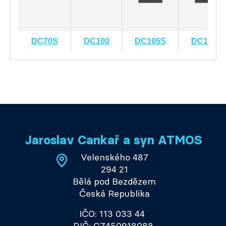
DC70S
DC100
DC105S
DC150S
Jaroslav Cankař a syn ATMOS
Velenského 487
294 21
Bělá pod Bezdězem
Česká Republika
IČO: 113 033 44