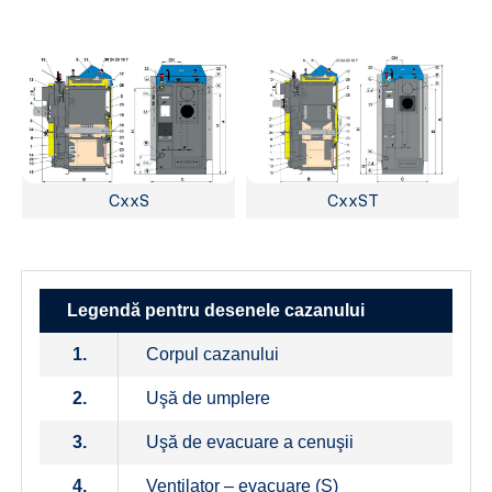
CxxS
CxxST
Legendă pentru desenele cazanului
1.
Corpul cazanului
2.
Uşă de umplere
3.
Uşă de evacuare a cenuşii
4.
Ventilator – evacuare (S)