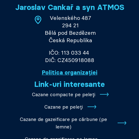
Jaroslav Cankař a syn ATMOS
Velenského 487
294 21
Bělá pod Bezdězem
Česká Republika
IČO: 113 033 44
DIČ: CZ450918088
Politica organizației
Link-uri interesante
Cazane compacte pe peleți
Cazane pe peleți
Cazane de gazeificare pe cărbune (pe
lemne)