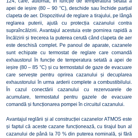
124, care, automat, în funcție de temperatura setată a
apei de ieșire (80 – 90 °C), deschide sau închide parțial
clapeta de aer. Dispozitivul de reglare a tirajului, pe lângă
reglarea puterii, ajută cu protecția cazanului contra
supraîncălzirii. Avantajul acestuia este pornirea rapidă a
încălzirii și trecerea la puterea cerută când clapeta de aer
este deschisă complet. Pe panoul de aparate, cazanele
sunt echipate cu termostat de reglare care comandă
exhaustorul în funcție de temperatura setată a apei de
ieșire (80 – 85 °C) și cu termostatul de gaze de evacuare
care servește pentru oprirea cazanului și decuplarea
exhaustorului în urma arderii complete a combustibilului.
În cazul conectării cazanului cu rezervoarele de
acumulare, termostatul pentru gazele de evacuare
comandă și funcționarea pompei în circuitul cazanului.
Avantajul reglării și al construcției cazanelor ATMOS este
și faptul că aceste cazane funcționează, cu tirajul bun al
cazanului de până la 70 % din puterea nominală, și fără