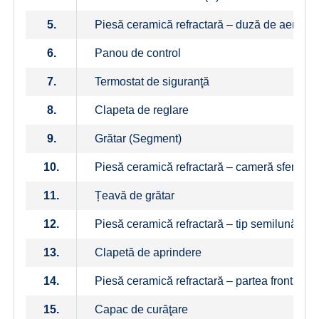
5.
Piesă ceramică refractară – duză de aer
6.
Panou de control
7.
Termostat de siguranţă
8.
Clapeta de reglare
9.
Grătar (Segment)
10.
Piesă ceramică refractară – cameră sferică
11.
Țeavă de grătar
12.
Piesă ceramică refractară – tip semilună
13.
Clapetă de aprindere
14.
Piesă ceramică refractară – partea frontală a 
15.
Capac de curăţare