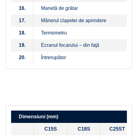
16.
Manetă de grătar
17.
Mânerul clapetei de aprindere
18.
Termometru
19.
Ecranul focarului – din faţă
20.
Întrerupător
Dimensiuni (mm)
C15S
C18S
C25ST