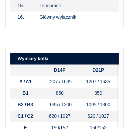
15.
Termometr
16.
Główny wyłącznik
Wymiary kotła
D14P
D21P
A / A1
1207 / 1635
1207 / 1635
1
B1
850
850
B2 / B3
1095 / 1300
1095 / 1300
1
C1 / C2
620 / 1027
620 / 1027
6
E
150/152
150/152