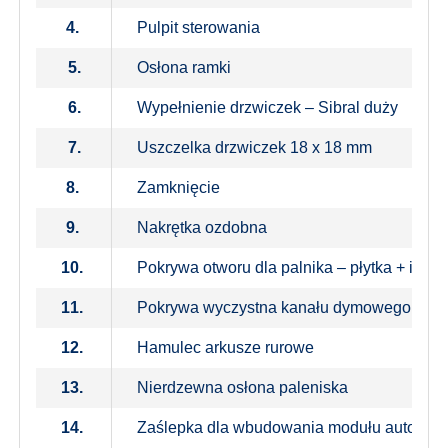
4.
Pulpit sterowania
5.
Osłona ramki
6.
Wypełnienie drzwiczek – Sibral duży
7.
Uszczelka drzwiczek 18 x 18 mm
8.
Zamknięcie
9.
Nakrętka ozdobna
10.
Pokrywa otworu dla palnika – płytka + izola
11.
Pokrywa wyczystna kanału dymowego
12.
Hamulec arkusze rurowe
13.
Nierdzewna osłona paleniska
14.
Zaślepka dla wbudowania modułu automaty