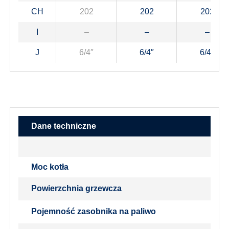
CH
202
202
202
I
–
–
–
J
6/4″
6/4″
6/4″
Dane techniczne
Moc kotła
Powierzchnia grzewcza
Pojemność zasobnika na paliwo