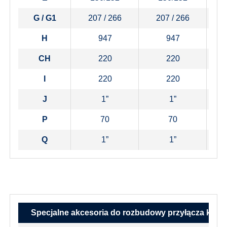
G / G1
207 / 266
207 / 266
H
947
947
CH
220
220
I
220
220
J
1”
1”
P
70
70
Q
1”
1”
Specjalne akcesoria do rozbudowy przyłącza kotł