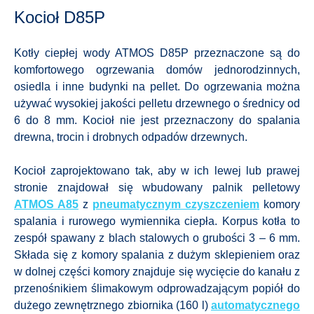
Kocioł D85P
Kotły ciepłej wody ATMOS D85P przeznaczone są do
komfortowego ogrzewania domów jednorodzinnych,
osiedla i inne budynki na pellet. Do ogrzewania można
używać wysokiej jakości pelletu drzewnego o średnicy od
6 do 8 mm. Kocioł nie jest przeznaczony do spalania
drewna, trocin i drobnych odpadów drzewnych.
Kocioł zaprojektowano tak, aby w ich lewej lub prawej
stronie znajdował się wbudowany palnik pelletowy
ATMOS A85
z
pneumatycznym czyszczeniem
komory
spalania i rurowego wymiennika ciepła. Korpus kotła to
zespół spawany z blach stalowych o grubości 3 – 6 mm.
Składa się z komory spalania z dużym sklepieniem oraz
w dolnej części komory znajduje się wycięcie do kanału z
przenośnikiem ślimakowym odprowadzającym popiół do
dużego zewnętrznego zbiornika (160 l)
automatycznego