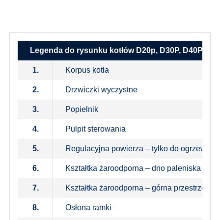
D40P, D50P
D20p, D30P, D40P, D50P
Legenda do rysunku kotłów D20p, D30P, D40P, D5
1.
Korpus kotła
2.
Drzwiczki wyczystne
3.
Popielnik
4.
Pulpit sterowania
5.
Regulacyjna powierza – tylko do ogrzewan
6.
Kształtka żaroodporna – dno paleniska
7.
Kształtka żaroodporna – górna przestrzeń ku
8.
Osłona ramki